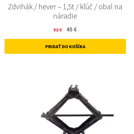
Zdvihák / hever – 1,5t / kľúč / obal na
náradie
Original
Current
45
€
52
€
price
price
PRIDAŤ DO KOŠÍKA
was:
is:
52 €.
45 €.