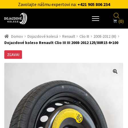
Zavolajte nášmu expertovi na:
+421 905 806 234
(0)
Domov
Dojazdové kolesá
Renault
Clio III
2008-2012 (III)
Dojazdové koleso Renault Clio III III 2008-2012 125/80R15 4×100
ZĽAVA!