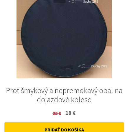
Protišmykový a nepremokavý obal na
dojazdové koleso
Original
Current
18
€
22
€
price
price
PRIDAŤ DO KOŠÍKA
was:
is: