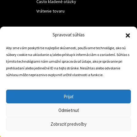
Často kladené otázky
Vrátenie tovaru
LUF s.r.o.
Spravovať súhlas
Nám. M.R.Štefanika 518,
Aby sme vám poskytli tie najlepšie skúsenosti, používame technológie, ako sú
Trstená 02801
súbory cookie na ukladanie a/alebo prístup k informáciám o zariadení. Súhlas s
týmito technológiami nám umožní spracovávať údaje, ako je správanie pri
prehliadaní alebo jedinečné ID na tejto stránke. Nesúhlas alebo odvolanie
súhlasu môže nepriaznivo ovplyvniť určité vlastnosti a funkcie.
+421 905 806 234
info@dojazdovekolesa.com
Prijať
Český Eshop
Odmietnuť
0
Zobraziť predvoľby