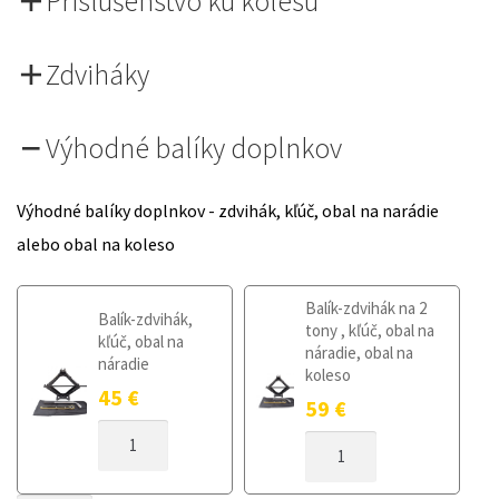
Príslušenstvo ku kolesu
Zdviháky
Výhodné balíky doplnkov
Výhodné balíky doplnkov - zdvihák, kľúč, obal na narádie
alebo obal na koleso
Balík-zdvihák na 2
Balík-zdvihák,
tony , kľúč, obal na
kľúč, obal na
náradie, obal na
náradie
koleso
45
€
59
€
MNOŽSTVO
MNOŽSTVO
DOJAZDOVÉ
DOJAZDOVÉ
KOLESO
KOLESO
RENAULT