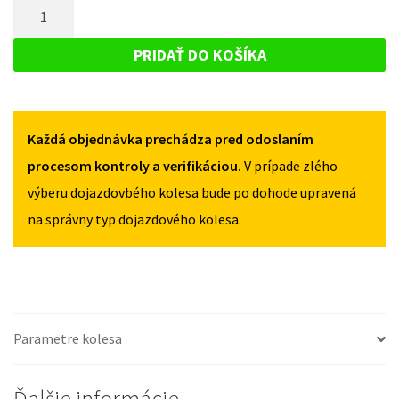
MNOŽSTVO
RENAULT
CLIO
CLIO
DOJAZDOVÉ
III
III
KOLESO
III
PRIDAŤ DO KOŠÍKA
III
2008-
RENAULT
2008-
2012
CLIO
2012
125/80R15
125/80R15
III
4X100
4X100
Každá objednávka prechádza pred odoslaním
III
2008-
procesom kontroly a verifikáciou.
V prípade zlého
2012
výberu dojazdovbého kolesa bude po dohode upravená
125/80R15
na správny typ dojazdového kolesa.
4X100
Parametre kolesa