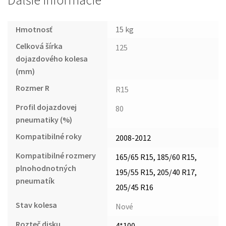
Ďalšie informácie
Hmotnosť
15 kg
Celková šírka
125
dojazdového kolesa
(mm)
Rozmer R
R15
Profil dojazdovej
80
pneumatiky (%)
Kompatibilné roky
2008-2012
Kompatibilné rozmery
165/65 R15, 185/60 R15,
plnohodnotných
195/55 R15, 205/40 R17,
pneumatík
205/45 R16
Stav kolesa
Nové
Rozteč disku
4*100