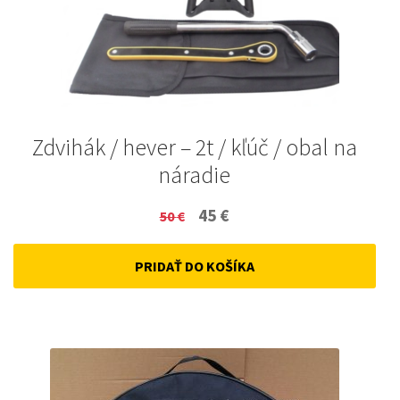
Zdvihák / hever – 2t / kľúč / obal na
náradie
Original
Current
45
€
50
€
price
price
PRIDAŤ DO KOŠÍKA
was:
is:
50 €.
45 €.