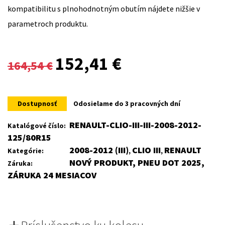
kompatibilitu s plnohodnotným obutím nájdete nižšie v
parametroch produktu.
Original
Current
152,41
€
164,54
€
price
price
was:
is:
Dostupnosť
Odosielame do 3 pracovných dní
164,54 €.
152,41 €.
RENAULT-CLIO-III-III-2008-2012-
Katalógové číslo:
125/80R15
2008-2012 (III)
CLIO III
RENAULT
Kategórie:
,
,
NOVÝ PRODUKT, PNEU DOT 2025,
Záruka:
ZÁRUKA 24 MESIACOV