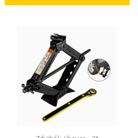
22 €.
18 €.