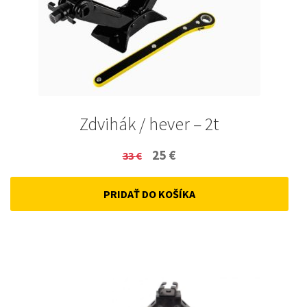
Zdvihák / hever – 2t
Original
Current
25
€
33
€
price
price
PRIDAŤ DO KOŠÍKA
was:
is:
33 €.
25 €.