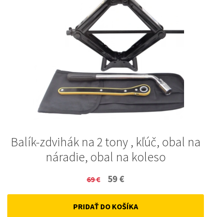
Balík-zdvihák na 2 tony , kľúč, obal na
náradie, obal na koleso
Original
Current
59
€
69
€
price
price
PRIDAŤ DO KOŠÍKA
was:
is: