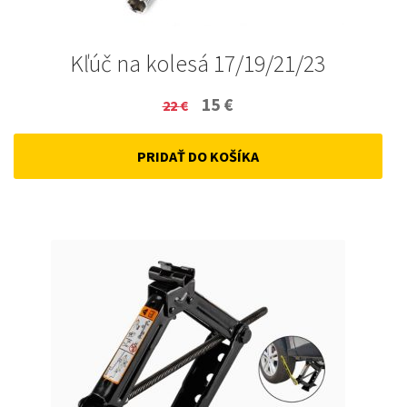
Kľúč na kolesá 17/19/21/23
Original
Current
15
€
22
€
price
price
PRIDAŤ DO KOŠÍKA
was:
is:
22 €.
15 €.