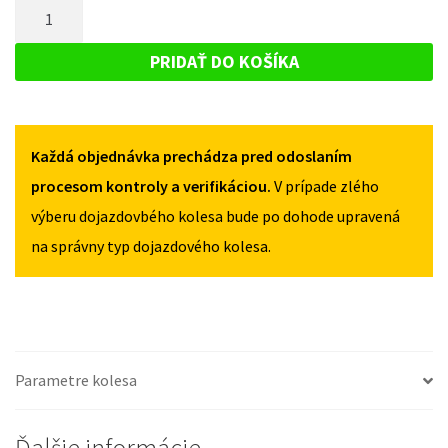
MNOŽSTVO
PEUGEOT
5008
5008
DOJAZDOVÉ
I
I
KOLESO
2009-
PRIDAŤ DO KOŠÍKA
2009-
2016
PEUGEOT
2016
125/80R16
5008
125/80R16
4X108
4X108
I
Každá objednávka prechádza pred odoslaním
2009-
2016
procesom kontroly a verifikáciou.
V prípade zlého
125/80R16
výberu dojazdovbého kolesa bude po dohode upravená
4X108
na správny typ dojazdového kolesa.
Parametre kolesa