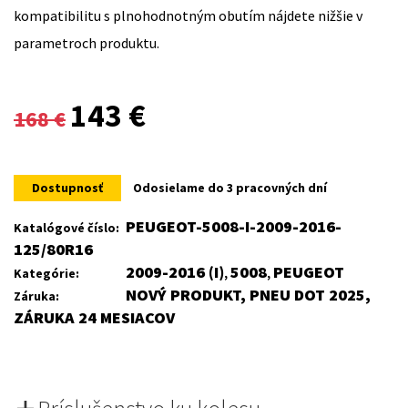
kompatibilitu s plnohodnotným obutím nájdete nižšie v
parametroch produktu.
Original
Current
143
€
168
€
price
price
was:
is:
Dostupnosť
Odosielame do 3 pracovných dní
168 €.
143 €.
PEUGEOT-5008-I-2009-2016-
Katalógové číslo:
125/80R16
2009-2016 (I)
5008
PEUGEOT
Kategórie:
,
,
NOVÝ PRODUKT, PNEU DOT 2025,
Záruka:
ZÁRUKA 24 MESIACOV