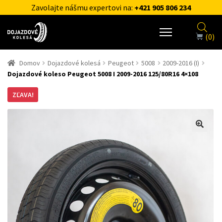
Zavolajte nášmu expertovi na:
+421 905 806 234
(0)
Domov
Dojazdové kolesá
Peugeot
5008
2009-2016 (I)
Dojazdové koleso Peugeot 5008 I 2009-2016 125/80R16 4×108
ZĽAVA!