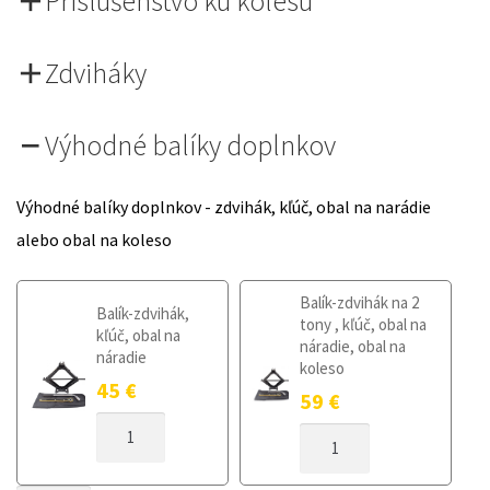
Príslušenstvo ku kolesu
Zdviháky
Výhodné balíky doplnkov
Výhodné balíky doplnkov - zdvihák, kľúč, obal na narádie
alebo obal na koleso
Balík-zdvihák na 2
Balík-zdvihák,
tony , kľúč, obal na
kľúč, obal na
náradie, obal na
náradie
koleso
45
€
59
€
MNOŽSTVO
MNOŽSTVO
DOJAZDOVÉ
DOJAZDOVÉ
KOLESO
KOLESO
PEUGEOT