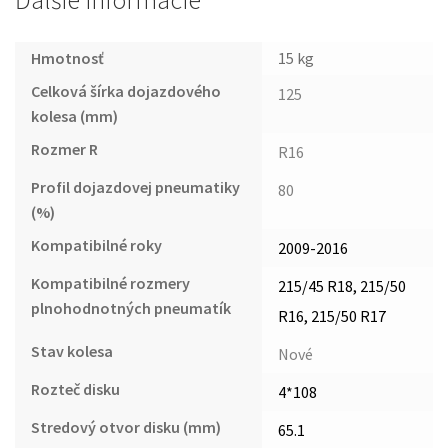
Ďalšie informácie
Hmotnosť
15 kg
Celková šírka dojazdového
125
kolesa (mm)
Rozmer R
R16
Profil dojazdovej pneumatiky
80
(%)
Kompatibilné roky
2009-2016
Kompatibilné rozmery
215/45 R18, 215/50
plnohodnotných pneumatík
R16, 215/50 R17
Stav kolesa
Nové
Rozteč disku
4*108
Stredový otvor disku (mm)
65.1