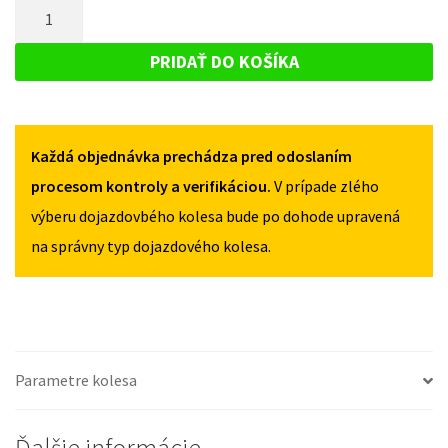
MNOŽSTVO
PEUGEOT
407
407
DOJAZDOVÉ
2004-
2004-
KOLESO
2011
PRIDAŤ DO KOŠÍKA
2011
135/80R16
PEUGEOT
135/80R16
5X108
407
5X108
2004-
Každá objednávka prechádza pred odoslaním
2011
135/80R16
procesom kontroly a verifikáciou.
V prípade zlého
5X108
výberu dojazdovbého kolesa bude po dohode upravená
na správny typ dojazdového kolesa.
Parametre kolesa