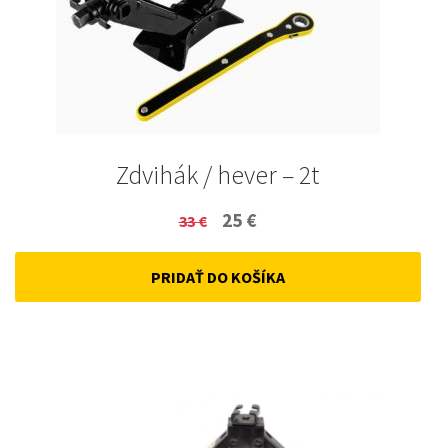
Zdvihák / hever – 2t
Original
Current
25
€
33
€
price
price
PRIDAŤ DO KOŠÍKA
was:
is:
33 €.
25 €.