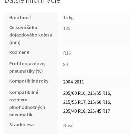
Ďalšie informácie
Hmotnosť
15 kg
Celková šírka
135
dojazdového kolesa
(mm)
Rozmer R
R16
Profil dojazdovej
80
pneumatiky (%)
Kompatibilné roky
2004-2011
Kompatibilné
205/60 R16, 215/55 R16,
rozmery
215/55 R17, 215/60 R16,
plnohodnotných
235/40 R18, 235/45 R17
pneumatík
Stav kolesa
Nové