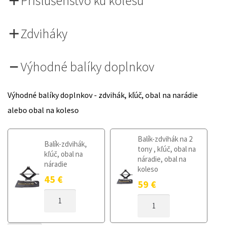
Príslušenstvo ku kolesu
Zdviháky
Výhodné balíky doplnkov
Výhodné balíky doplnkov - zdvihák, kľúč, obal na narádie
alebo obal na koleso
Balík-zdvihák na 2
Balík-zdvihák,
tony , kľúč, obal na
kľúč, obal na
náradie, obal na
náradie
koleso
45
€
59
€
MNOŽSTVO
MNOŽSTVO
DOJAZDOVÉ
DOJAZDOVÉ
KOLESO
KOLESO
PEUGEOT