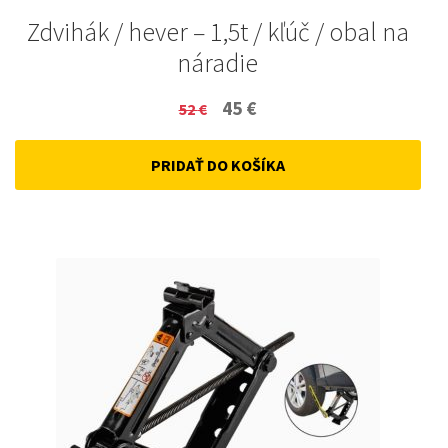
Zdvihák / hever – 1,5t / kľúč / obal na
náradie
Original
Current
45
€
52
€
price
price
PRIDAŤ DO KOŠÍKA
was:
is:
52 €.
45 €.