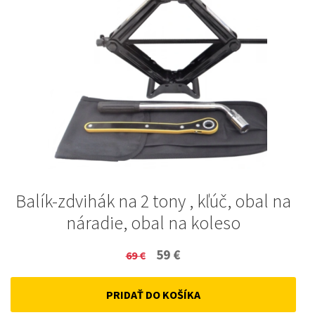
Balík-zdvihák na 2 tony , kľúč, obal na
náradie, obal na koleso
Original
Current
59
€
69
€
price
price
PRIDAŤ DO KOŠÍKA
was:
is: