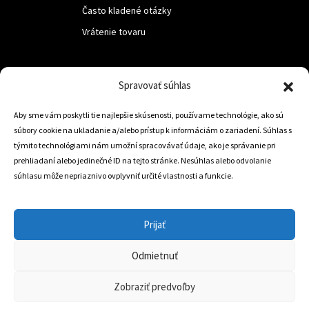
Často kladené otázky
Vrátenie tovaru
LUF s.r.o.
Spravovať súhlas
Nám. M.R.Štefanika 518,
Aby sme vám poskytli tie najlepšie skúsenosti, používame technológie, ako sú
Trstená 02801
súbory cookie na ukladanie a/alebo prístup k informáciám o zariadení. Súhlas s
týmito technológiami nám umožní spracovávať údaje, ako je správanie pri
prehliadaní alebo jedinečné ID na tejto stránke. Nesúhlas alebo odvolanie
súhlasu môže nepriaznivo ovplyvniť určité vlastnosti a funkcie.
+421 905 806 234
info@dojazdovekolesa.com
Prijať
Český Eshop
Odmietnuť
0
Zobraziť predvoľby