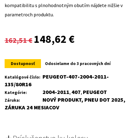
kompatibilitu s plnohodnotným obutím nájdete nižšie v
parametroch produktu.
Original
Current
148,62
€
162,51
€
price
price
was:
is:
Dostupnosť
Odosielame do 3 pracovných dní
162,51 €.
148,62 €.
PEUGEOT-407-2004-2011-
Katalógové číslo:
135/80R16
2004-2011
407
PEUGEOT
Kategórie:
,
,
NOVÝ PRODUKT, PNEU DOT 2025,
Záruka:
ZÁRUKA 24 MESIACOV