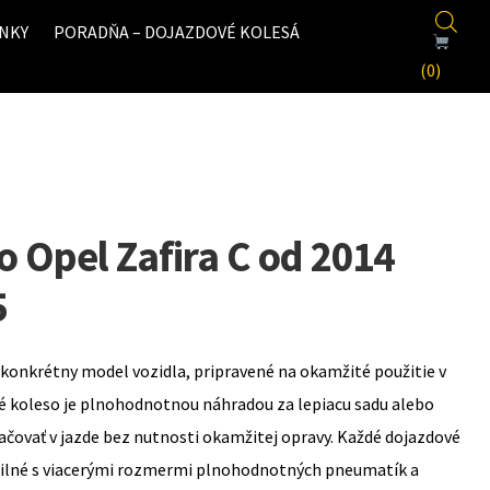
NKY
PORADŇA – DOJAZDOVÉ KOLESÁ
(0)
 Opel Zafira C od 2014
5
konkrétny model vozidla, pripravené na okamžité použitie v
é koleso je plnohodnotnou náhradou za lepiacu sadu alebo
ovať v jazde bez nutnosti okamžitej opravy. Každé dojazdové
bilné s viacerými rozmermi plnohodnotných pneumatík a