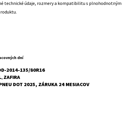
sné technické údaje, rozmery a kompatibilitu s plnohodnotným
produktu.
rent
ce
acovných dní
,62 €.
OD-2014-135/80R16
L
ZAFIRA
,
PNEU DOT 2025, ZÁRUKA 24 MESIACOV