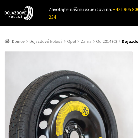
Zavolajte nášmu expertovi na:
+421 905 80
234
Domov
Dojazdové kolesá
Opel
Zafira
Od 2014 (C)
Dojazdo