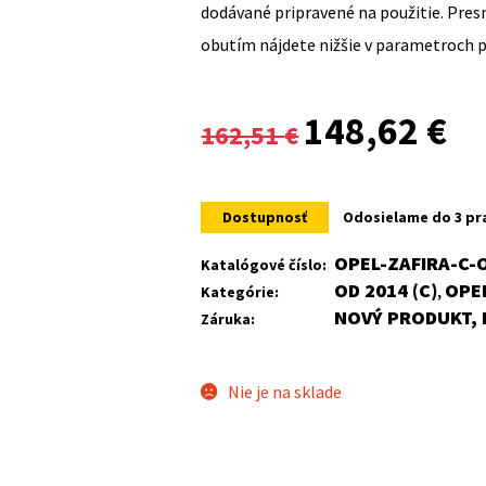
dodávané pripravené na použitie. Pre
obutím nájdete nižšie v parametroch 
Original
Cur
148,62
€
162,51
€
price
pri
was:
is:
Dostupnosť
Odosielame do 3 pr
162,51 €.
148
OPEL-ZAFIRA-C-
Katalógové číslo:
OD 2014 (C)
OPE
Kategórie:
,
NOVÝ PRODUKT, 
Záruka:
Nie je na sklade