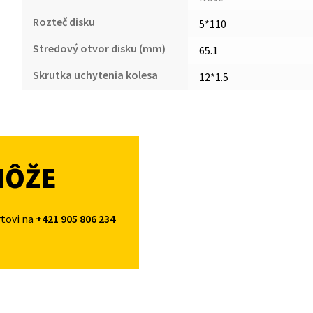
Rozteč disku
5*110
Stredový otvor disku (mm)
65.1
Skrutka uchytenia kolesa
12*1.5
MÔŽE
rtovi na
+421 905 806 234