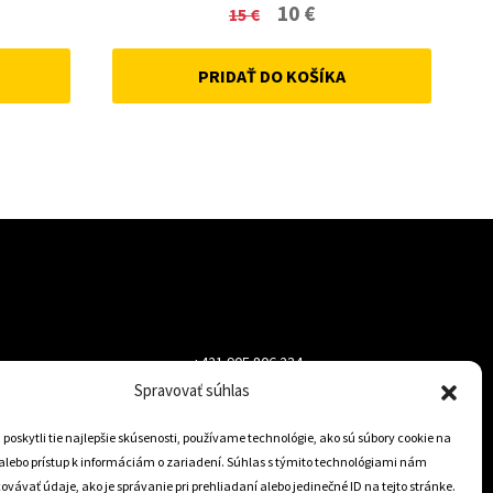
ent
Original
Current
10
€
15
€
price
price
PRIDAŤ DO KOŠÍKA
was:
is:
15 €.
10 €.
+421 905 806 234
Spravovať súhlas
info@dojazdovekolesa.com
oskytli tie najlepšie skúsenosti, používame technológie, ako sú súbory cookie na
alebo prístup k informáciám o zariadení. Súhlas s týmito technológiami nám
Český Eshop
vávať údaje, ako je správanie pri prehliadaní alebo jedinečné ID na tejto stránke.