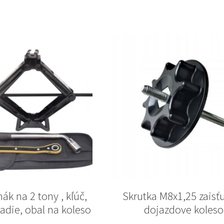
hák na 2 tony , kľúč,
Skrutka M8x1,25 zaisť
adie, obal na koleso
dojazdove koleso