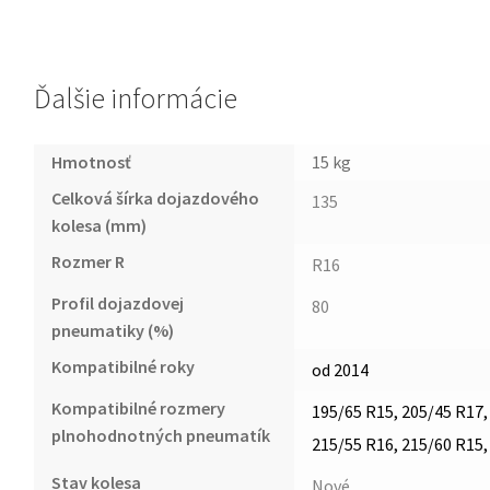
Ďalšie informácie
Hmotnosť
15 kg
Celková šírka dojazdového
135
kolesa (mm)
Rozmer R
R16
Profil dojazdovej
80
pneumatiky (%)
Kompatibilné roky
od 2014
Kompatibilné rozmery
195/65 R15, 205/45 R17,
plnohodnotných pneumatík
215/55 R16, 215/60 R15,
Stav kolesa
Nové