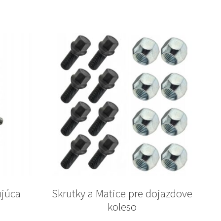
ujúca
Skrutky a Matice pre dojazdove
koleso