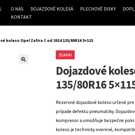
O NÁS
DOJAZDOVÉ KOLESÁ
PLECHOVÉ DISKY
DOPL
6
KONTAKT
vé koleso Opel Zafira C od 2014 135/80R16 5×115
ZĽAVA!
Dojazdové koleso
135/80R16 5×11
Rezervné dojazdové koleso určené pre 
prípade defektu pneumatiky. Dojazdov
kompresor a umožňuje bezpečne pokrač
koleso je technicky overené, kompati