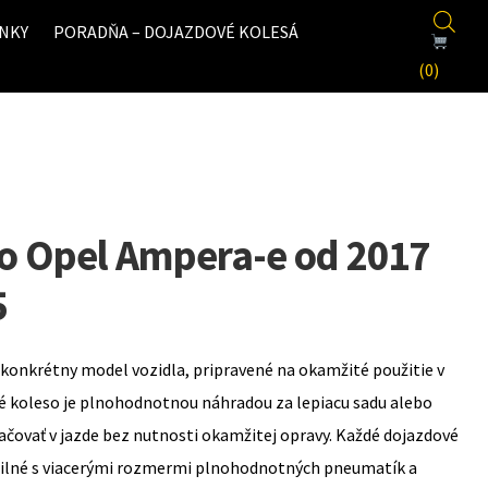
NKY
PORADŇA – DOJAZDOVÉ KOLESÁ
(0)
o Opel Ampera-e od 2017
5
konkrétny model vozidla, pripravené na okamžité použitie v
é koleso je plnohodnotnou náhradou za lepiacu sadu alebo
ovať v jazde bez nutnosti okamžitej opravy. Každé dojazdové
bilné s viacerými rozmermi plnohodnotných pneumatík a