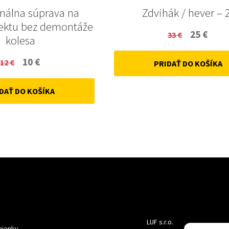
onálna súprava na
Zdvihák / hever – 
ektu bez demontáže
Original
Curr
25
€
33
€
kolesa
price
price
Original
Current
10
€
12
€
PRIDAŤ DO KOŠÍKA
was:
is:
price
price
33 €.
25 €.
DAŤ DO KOŠÍKA
was:
is:
12 €.
10 €.
LUF s.r.o.
ienky