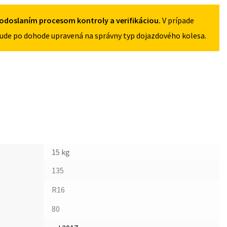
5X105
odoslaním procesom kontroly a verifikáciou.
V prípade
ude po dohode upravená na správny typ dojazdového kolesa.
15 kg
135
R16
80