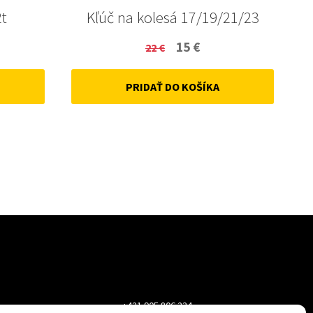
2t
Kľúč na kolesá 17/19/21/23
ent
Original
Current
15
€
22
€
price
price
PRIDAŤ DO KOŠÍKA
was:
is:
22 €.
15 €.
+421 905 806 234