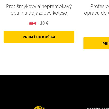
Protišmykový a nepremokavý
Profesi
obal na dojazdové koleso
opravu def
Original
Current
18
€
22
€
price
price
PRIDAŤ DO KOŠÍKA
was:
is:
PRI
22 €.
18 €.
Obchodné podm