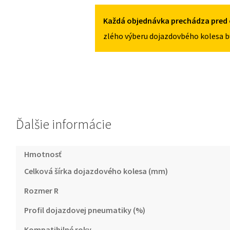
5X105
E
OD
Každá objednávka prechádza pred 
2017
zlého výberu dojazdovbého kolesa b
135/80R16
5X105
Ďalšie informácie
Hmotnosť
Celková šírka dojazdového kolesa (mm)
Rozmer R
Profil dojazdovej pneumatiky (%)
Kompatibilné roky