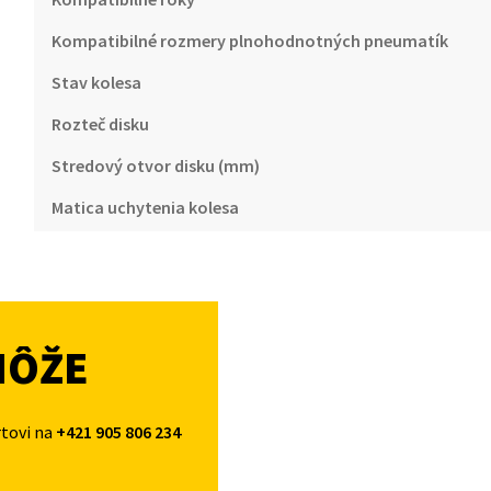
Kompatibilné rozmery plnohodnotných pneumatík
Stav kolesa
Rozteč disku
Stredový otvor disku (mm)
Matica uchytenia kolesa
MÔŽE
rtovi na
+421 905 806 234