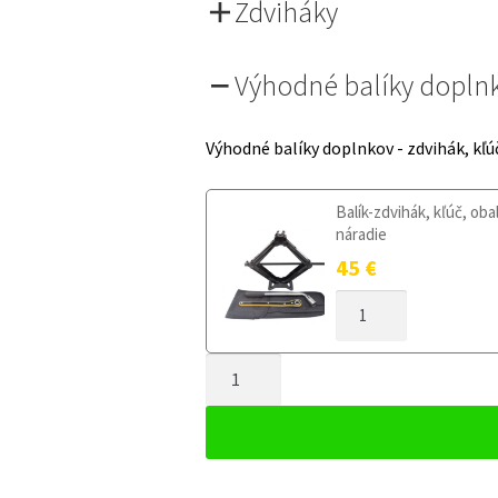
Zdviháky
Výhodné balíky dopln
Výhodné balíky doplnkov - zdvihák, kľú
Balík-zdvihák, kľúč, oba
náradie
45
€
MNOŽSTVO
DOJAZDOVÉ
KOLESO
MNOŽSTVO
OPEL
AMPERA-
DOJAZDOVÉ
E
KOLESO
OD
OPEL
2017
AMPERA-
135/80R16