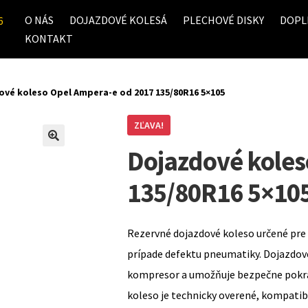
O NÁS
DOJAZDOVÉ KOLESÁ
PLECHOVÉ DISKY
DOPL
6
KONTAKT
ové koleso Opel Ampera-e od 2017 135/80R16 5×105
ZĽAVA!
Dojazdové koles
135/80R16 5×10
Rezervné dojazdové koleso určené pre 
prípade defektu pneumatiky. Dojazdov
kompresor a umožňuje bezpečne pokrač
koleso je technicky overené, kompati