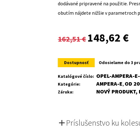
dodávané pripravené na použitie. Pre
obutím nájdete nižšie v parametroch 
Original
Cur
148,62
€
162,51
€
price
pri
was:
is:
Dostupnosť
Odosielame do 3 pr
162,51 €.
148
OPEL-AMPERA-E-
Katalógové číslo:
AMPERA-E
OD 20
Kategórie:
,
NOVÝ PRODUKT, 
Záruka:
Príslušenstvo ku koles