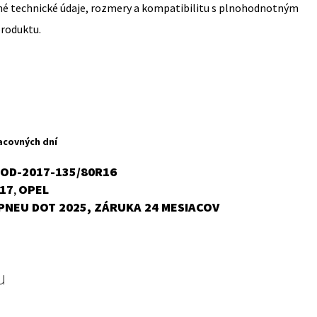
sné technické údaje, rozmery a kompatibilitu s plnohodnotným
produktu.
rent
ce
acovných dní
,62 €.
OD-2017-135/80R16
17
OPEL
,
PNEU DOT 2025, ZÁRUKA 24 MESIACOV
u