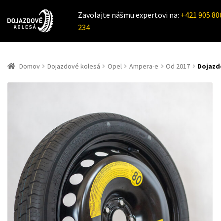
Zavolajte nášmu expertovi na:
+421 905 80
234
Domov
Dojazdové kolesá
Opel
Ampera-e
Od 2017
Dojazd