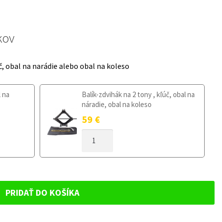
kov
č, obal na narádie alebo obal na koleso
l na
Balík-zdvihák na 2 tony , kľúč, obal na
náradie, obal na koleso
59
€
MNOŽSTVO
DOJAZDOVÉ
KOLESO
OPEL
AMPERA-
E
PRIDAŤ DO KOŠÍKA
OD
2017
135/80R16