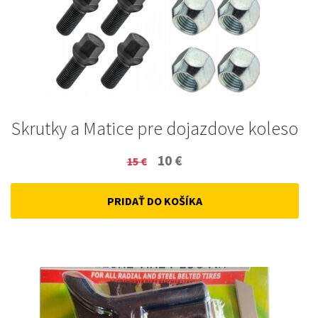
Skrutky a Matice pre dojazdove koleso
Original
Current
10
€
15
€
price
price
PRIDAŤ DO KOŠÍKA
was:
is:
15 €.
10 €.