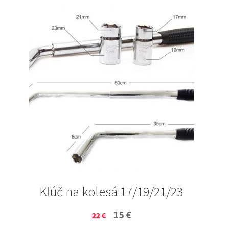
Kľúč na kolesá 17/19/21/23
Original
Current
15
€
22
€