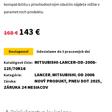
kompatibilitu s plnohodnotným obutím nájdete nižšie v
parametroch produktu.
Original
Current
143
€
168
€
price
price
was:
is:
Dostupnosť
Odosielame do 3 pracovných dní
168 €.
143 €.
MITSUBISHI-LANCER-OD-2008-
Katalógové číslo:
125/70R16
LANCER
MITSUBISHI
OD 2008
Kategórie:
,
,
NOVÝ PRODUKT, PNEU DOT 2025,
Záruka:
ZÁRUKA 24 MESIACOV