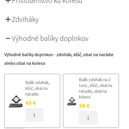
Príslušenstvo ku kolesu
Zdviháky
Výhodné balíky doplnkov
Výhodné balíky doplnkov - zdvihák, kľúč, obal na narádie
alebo obal na koleso
Balík-zdvihák na 2
Balík-zdvihák,
tony , kľúč, obal na
kľúč, obal na
náradie, obal na
náradie
koleso
45
€
59
€
MNOŽSTVO
MNOŽSTVO
DOJAZDOVÉ
DOJAZDOVÉ
KOLESO
KOLESO
MITSUBISHI