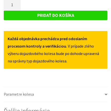
MNOŽSTVO
MITSUBISHI
LANCER
LANCER
DOJAZDOVÉ
OD
OD
KOLESO
2008
PRIDAŤ DO KOŠÍKA
2008
125/70R16
MITSUBISHI
125/70R16
5X114,3
LANCER
5X114,3
OD
Každá objednávka prechádza pred odoslaním
2008
125/70R16
procesom kontroly a verifikáciou.
V prípade zlého
5X114,3
výberu dojazdovbého kolesa bude po dohode upravená
na správny typ dojazdového kolesa.
Parametre kolesa