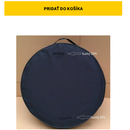
price
price
PRIDAŤ DO KOŠÍKA
was:
is:
22 €.
15 €.