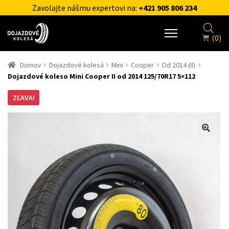
Zavolajte nášmu expertovi na:
+421 905 806 234
(0)
Domov
Dojazdové kolesá
Mini
Cooper
Od 2014 (II)
Dojazdové koleso Mini Cooper II od 2014 125/70R17 5×112
ZĽAVA!