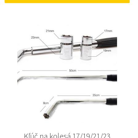
52 €.
45 €.
Kľúč na kolesá 17/19/21/23