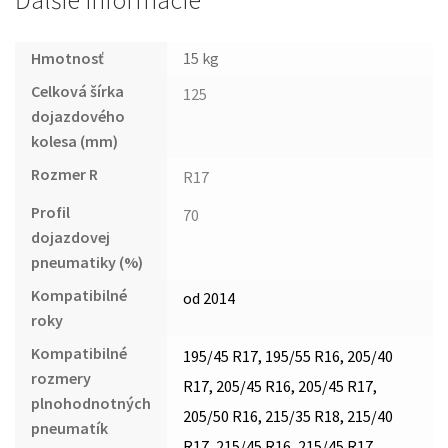
Ďalšie informácie
Hmotnosť
15 kg
Celková šírka
125
dojazdového
kolesa (mm)
Rozmer R
R17
Profil
70
dojazdovej
pneumatiky (%)
Kompatibilné
od 2014
roky
Kompatibilné
195/45 R17, 195/55 R16, 205/40
rozmery
R17, 205/45 R16, 205/45 R17,
plnohodnotných
205/50 R16, 215/35 R18, 215/40
pneumatík
R17, 215/45 R16, 215/45 R17,