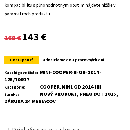
kompatibilitu s plnohodnotným obutím nájdete nižšie v
parametroch produktu.
Original
Current
143
€
168
€
price
price
was:
is:
Dostupnosť
Odosielame do 3 pracovných dní
168 €.
143 €.
MINI-COOPER-II-OD-2014-
Katalógové číslo:
125/70R17
COOPER
MINI
OD 2014 (II)
Kategórie:
,
,
NOVÝ PRODUKT, PNEU DOT 2025,
Záruka:
ZÁRUKA 24 MESIACOV