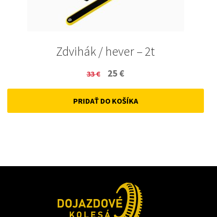
Zdvihák / hever – 2t
Original
Current
25
€
33
€
price
price
PRIDAŤ DO KOŠÍKA
was:
is:
33 €.
25 €.