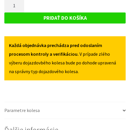
MNOŽSTVO
MINI
COOPER
COOPER
DOJAZDOVÉ
II
II
KOLESO
OD
PRIDAŤ DO KOŠÍKA
OD
2014
MINI
2014
125/70R17
COOPER
125/70R17
5X112
5X112
II
Každá objednávka prechádza pred odoslaním
OD
2014
procesom kontroly a verifikáciou.
V prípade zlého
125/70R17
výberu dojazdovbého kolesa bude po dohode upravená
5X112
na správny typ dojazdového kolesa.
Parametre kolesa