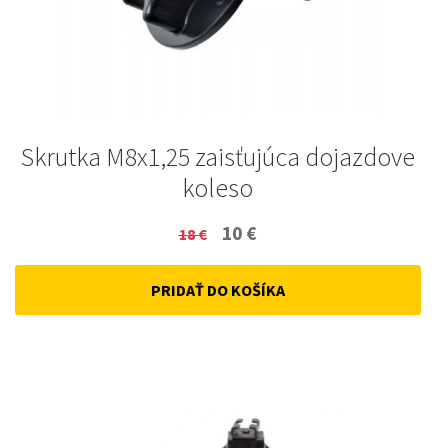
Skrutka M8x1,25 zaisťujúca dojazdove
koleso
Original
Current
10
€
18
€
price
price
PRIDAŤ DO KOŠÍKA
was:
is:
18 €.
10 €.