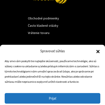
Obchodné podmienky
Často kladené otázky
Vrátenie tovaru
LUF s.r.o.
Spravovať súhlas
Nám. M.R.Štefanika 518,
Aby sme vám poskytli tie najlepšie skúsenosti, používame technológie, ako sú
Trstená 02801
súbory cookie na ukladanie a/alebo prístup k informáciám o zariadení. Súhlas s
týmito technológiami nám umožní spracovávať údaje, ako je správanie pri
prehliadaní alebo jedinečné ID na tejto stránke. Nesúhlas alebo odvolanie
súhlasu môže nepriaznivo ovplyvniť určité vlastnosti a funkcie.
+421 905 806 234
info@dojazdovekolesa.com
Prijať