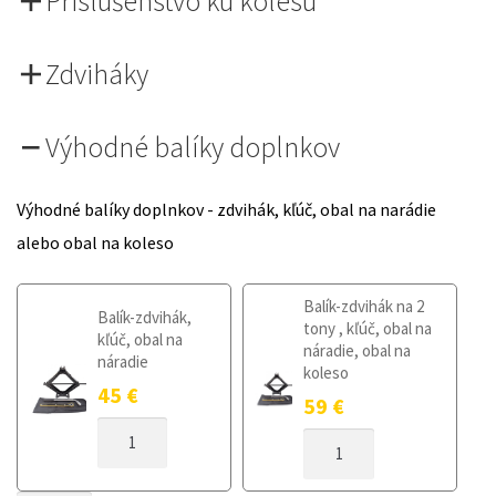
Príslušenstvo ku kolesu
Zdviháky
Výhodné balíky doplnkov
Výhodné balíky doplnkov - zdvihák, kľúč, obal na narádie
alebo obal na koleso
Balík-zdvihák na 2
Balík-zdvihák,
tony , kľúč, obal na
kľúč, obal na
náradie, obal na
náradie
koleso
45
€
59
€
MNOŽSTVO
MNOŽSTVO
DOJAZDOVÉ
DOJAZDOVÉ
KOLESO
KOLESO
MINI