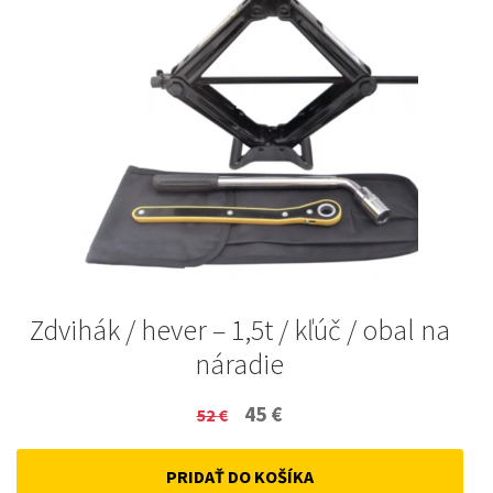
Zdvihák / hever – 1,5t / kľúč / obal na
náradie
Original
Current
45
€
52
€
price
price
PRIDAŤ DO KOŠÍKA
was:
is: