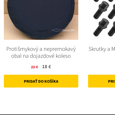
Protišmykový a nepremokavý
Skrutky a 
obal na dojazdové koleso
Original
Current
18
€
22
€
price
price
PRIDAŤ DO KOŠÍKA
PRI
was:
is:
22 €.
18 €.