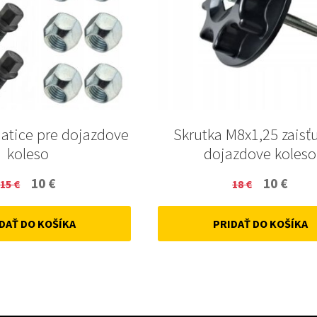
Matice pre dojazdove
Skrutka M8x1,25 zaisť
koleso
dojazdove koleso
Original
Current
Original
Curr
10
€
10
€
15
€
18
€
price
price
price
price
DAŤ DO KOŠÍKA
PRIDAŤ DO KOŠÍKA
was:
is:
was:
is:
15 €.
10 €.
18 €.
10 €.