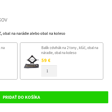
kov
č, obal na narádie alebo obal na koleso
l na
Balík-zdvihák na 2 tony , kľúč, obal na
náradie, obal na koleso
59
€
MNOŽSTVO
DOJAZDOVÉ
KOLESO
MINI
COOPER
II
PRIDAŤ DO KOŠÍKA
OD
2014
125/70R16