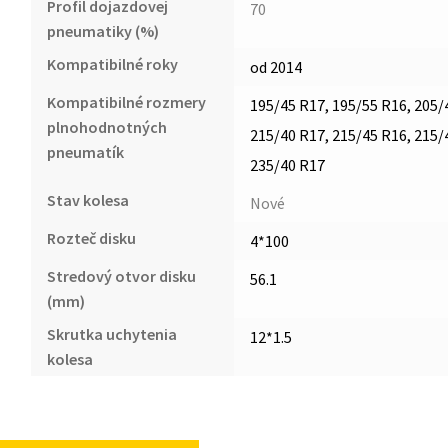
Profil dojazdovej
70
pneumatiky (%)
Kompatibilné roky
od 2014
Kompatibilné rozmery
195/45 R17, 195/55 R16, 205/
plnohodnotných
215/40 R17, 215/45 R16, 215/
pneumatík
235/40 R17
Stav kolesa
Nové
Rozteč disku
4*100
Stredový otvor disku
56.1
(mm)
Skrutka uchytenia
12*1.5
kolesa