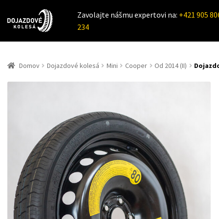
Zavolajte nášmu expertovi na:
+421 905 80
234
Domov
Dojazdové kolesá
Mini
Cooper
Od 2014 (II)
Dojazdo