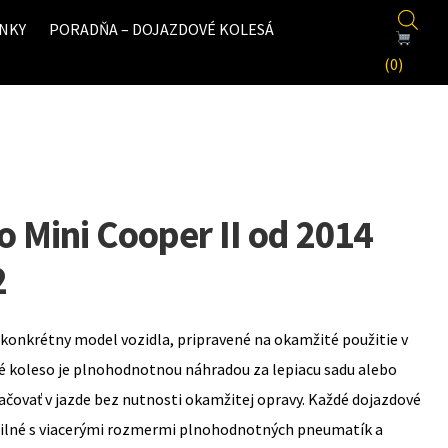
NKY
PORADŇA – DOJAZDOVÉ KOLESÁ
(0)
 Mini Cooper II od 2014
2
konkrétny model vozidla, pripravené na okamžité použitie v
é koleso je plnohodnotnou náhradou za lepiacu sadu alebo
ovať v jazde bez nutnosti okamžitej opravy. Každé dojazdové
bilné s viacerými rozmermi plnohodnotných pneumatík a