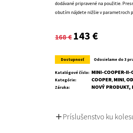
dodávané pripravené na použitie. Pre
obutím nájdete nižšie v parametroch 
Original
Current
143
€
168
€
price
price
was:
is:
Dostupnosť
Odosielame do 3 pr
168 €.
143 €.
MINI-COOPER-II
Katalógové číslo:
COOPER
MINI
OD
Kategórie:
,
,
NOVÝ PRODUKT, 
Záruka:
Príslušenstvo ku koles