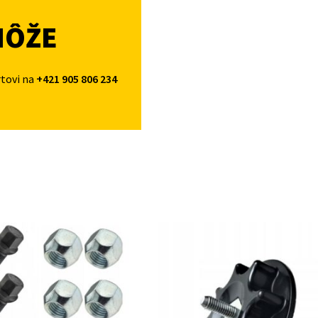
MÔŽE
rtovi na
+421 905 806 234