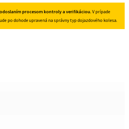
5X112
odoslaním procesom kontroly a verifikáciou.
V prípade
ude po dohode upravená na správny typ dojazdového kolesa.