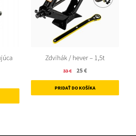
ujúca
Zdvihák / hever – 1,5t
Original
Current
25
€
33
€
ent
price
price
PRIDAŤ DO KOŠÍKA
was:
is:
33 €.
25 €.