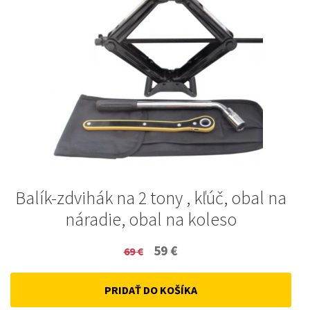
Balík-zdvihák na 2 tony , kľúč, obal na
náradie, obal na koleso
Original
Current
59
€
69
€
price
price
PRIDAŤ DO KOŠÍKA
was:
is: