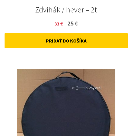
Zdvihák / hever – 2t
Original
Current
25
€
33
€
price
price
PRIDAŤ DO KOŠÍKA
was:
is:
33 €.
25 €.