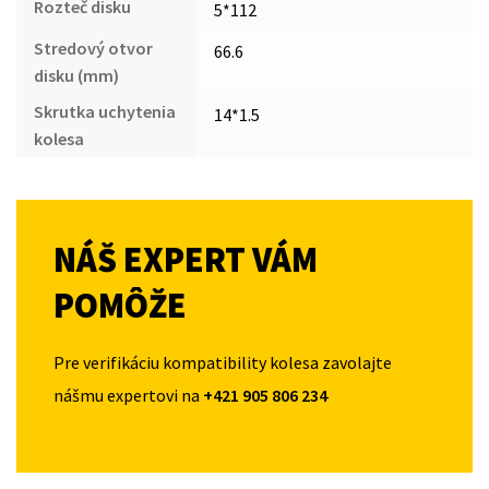
Rozteč disku
5*112
Stredový otvor
66.6
disku (mm)
Skrutka uchytenia
14*1.5
kolesa
NÁŠ EXPERT VÁM
POMÔŽE
Pre verifikáciu kompatibility kolesa zavolajte
nášmu expertovi na
+421 905 806 234