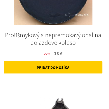
Protišmykový a nepremokavý obal na
dojazdové koleso
Original
Current
18
€
22
€
price
price
PRIDAŤ DO KOŠÍKA
was:
is:
22 €.
18 €.