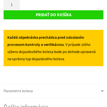
MNOŽSTVO
MERCEDES
CLS
CLS
DOJAZDOVÉ
C218
C218
KOLESO
OD
PRIDAŤ DO KOŠÍKA
OD
2012
MERCEDES
2012
125/70R19
CLS
125/70R19
5X112
5X112
C218
Každá objednávka prechádza pred odoslaním
OD
2012
procesom kontroly a verifikáciou.
V prípade zlého
125/70R19
výberu dojazdovbého kolesa bude po dohode upravená
5X112
na správny typ dojazdového kolesa.
Parametre kolesa