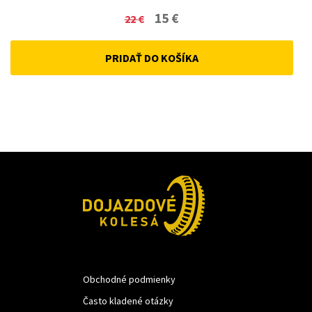
Original
Current
15
€
22
€
price
price
PRIDAŤ DO KOŠÍKA
was:
is:
22 €.
15 €.
Obchodné podmienky
Často kladené otázky