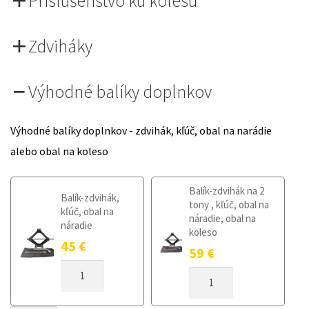
Príslušenstvo ku kolesu
Zdviháky
Výhodné balíky doplnkov
Výhodné balíky doplnkov - zdvihák, kľúč, obal na narádie
alebo obal na koleso
Balík-zdvihák na 2
Balík-zdvihák,
tony , kľúč, obal na
kľúč, obal na
náradie, obal na
náradie
koleso
45
€
59
€
MNOŽSTVO
MNOŽSTVO
DOJAZDOVÉ
DOJAZDOVÉ
KOLESO
KOLESO
MERCEDES