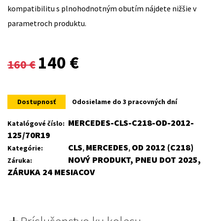
kompatibilitu s plnohodnotným obutím nájdete nižšie v
parametroch produktu.
Original
Current
140
€
160
€
price
price
was:
is:
Dostupnosť
Odosielame do 3 pracovných dní
160 €.
140 €.
MERCEDES-CLS-C218-OD-2012-
Katalógové číslo:
125/70R19
CLS
MERCEDES
OD 2012 (C218)
Kategórie:
,
,
NOVÝ PRODUKT, PNEU DOT 2025,
Záruka:
ZÁRUKA 24 MESIACOV