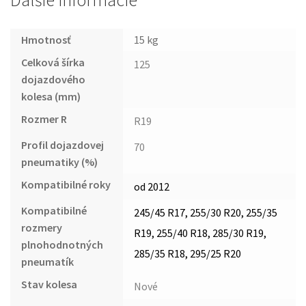
Ďalšie informácie
Hmotnosť
15 kg
Celková šírka
125
dojazdového
kolesa (mm)
Rozmer R
R19
Profil dojazdovej
70
pneumatiky (%)
Kompatibilné roky
od 2012
Kompatibilné
245/45 R17, 255/30 R20, 255/35
rozmery
R19, 255/40 R18, 285/30 R19,
plnohodnotných
285/35 R18, 295/25 R20
pneumatík
Stav kolesa
Nové