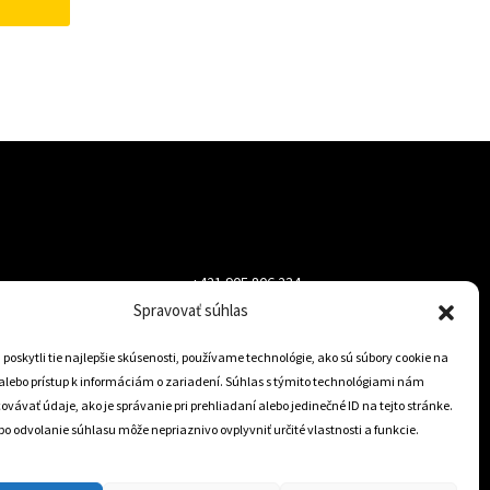
33 €.
25 €.
+421 905 806 234
Spravovať súhlas
info@dojazdovekolesa.com
oskytli tie najlepšie skúsenosti, používame technológie, ako sú súbory cookie na
alebo prístup k informáciám o zariadení. Súhlas s týmito technológiami nám
Český Eshop
vávať údaje, ako je správanie pri prehliadaní alebo jedinečné ID na tejto stránke.
o odvolanie súhlasu môže nepriaznivo ovplyvniť určité vlastnosti a funkcie.
0