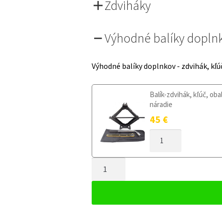
Zdviháky
Výhodné balíky dopln
Výhodné balíky doplnkov - zdvihák, kľú
Balík-zdvihák, kľúč, oba
náradie
45
€
MNOŽSTVO
DOJAZDOVÉ
KOLESO
MNOŽSTVO
MERCEDES
C
DOJAZDOVÉ
W204
KOLESO
2007-
MERCEDES
2013
C
125/80R17