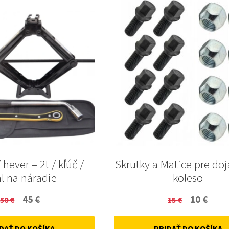
 hever – 2t / kľúč /
Skrutky a Matice pre do
l na náradie
koleso
Original
Current
Original
Curr
45
€
10
€
50
€
15
€
price
price
price
price
DAŤ DO KOŠÍKA
PRIDAŤ DO KOŠÍKA