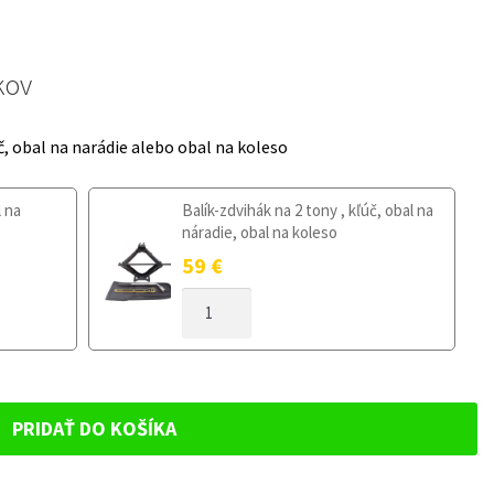
kov
č, obal na narádie alebo obal na koleso
l na
Balík-zdvihák na 2 tony , kľúč, obal na
náradie, obal na koleso
59
€
MNOŽSTVO
DOJAZDOVÉ
KOLESO
MERCEDES
C
W204
PRIDAŤ DO KOŠÍKA
2007-
2013
125/80R17