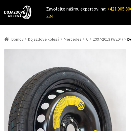
Zavolajte nášmu expertovi na:
+421 905 80
234
Domov
Dojazdové kolesá
Mercedes
C
2007-2013 (W204)
D