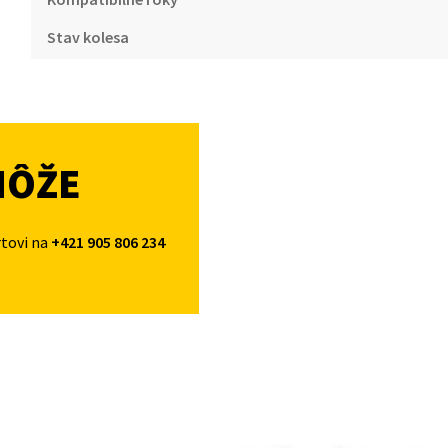
Stav kolesa
MÔŽE
rtovi na
+421 905 806 234