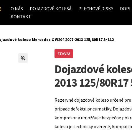
O NÁS
DOJAZDOVÉ KOLESÁ
PLECHOVÉ DISKY
DOPL
6
KONTAKT
ojazdové koleso Mercedes C W204 2007-2013 125/80R17 5×112
ZĽAVA!
Dojazdové koles
2013 125/80R17
Rezervné dojazdové koleso určené pre 
prípade defektu pneumatiky. Dojazdov
kompresor a umožňuje bezpečne pokrač
koleso je technicky overené, kompati