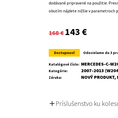
dodávané pripravené na použitie. Pre
obutím nájdete nižšie v parametroch 
Original
Current
143
€
168
€
price
price
was:
is:
Dostupnosť
Odosielame do 3 pr
168 €.
143 €.
MERCEDES-C-W20
Katalógové číslo:
2007-2013 (W204
Kategórie:
NOVÝ PRODUKT, 
Záruka:
Príslušenstvo ku koles