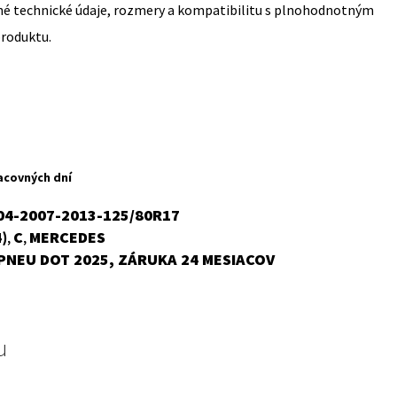
sné technické údaje, rozmery a kompatibilitu s plnohodnotným
produktu.
acovných dní
4-2007-2013-125/80R17
)
C
MERCEDES
,
,
PNEU DOT 2025, ZÁRUKA 24 MESIACOV
u