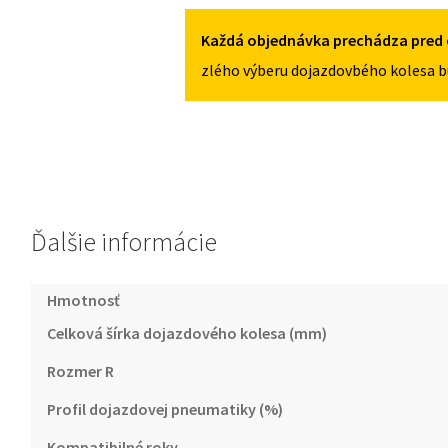
5X112
W204
2007-
Každá objednávka prechádza pred 
2013
zlého výberu dojazdovbého kolesa b
125/80R17
5X112
Ďalšie informácie
Hmotnosť
Celková šírka dojazdového kolesa (mm)
Rozmer R
Profil dojazdovej pneumatiky (%)
Kompatibilné roky