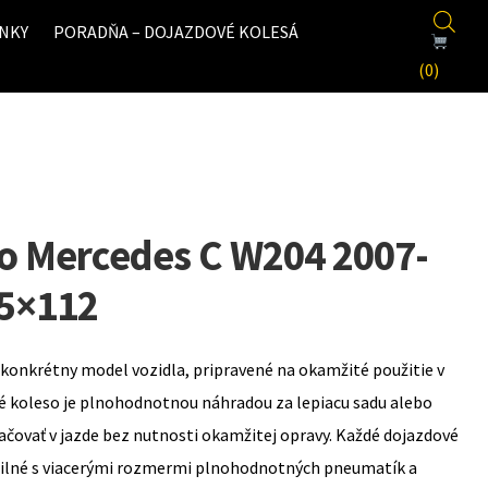
NKY
PORADŇA – DOJAZDOVÉ KOLESÁ
(0)
o Mercedes C W204 2007-
 5×112
konkrétny model vozidla, pripravené na okamžité použitie v
é koleso je plnohodnotnou náhradou za lepiacu sadu alebo
ovať v jazde bez nutnosti okamžitej opravy. Každé dojazdové
bilné s viacerými rozmermi plnohodnotných pneumatík a