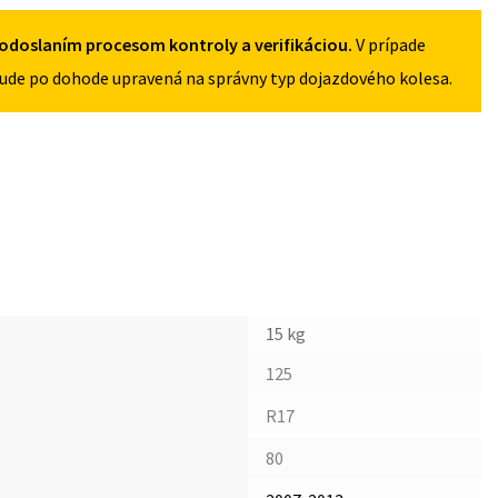
5X112
odoslaním procesom kontroly a verifikáciou.
V prípade
ude po dohode upravená na správny typ dojazdového kolesa.
15 kg
125
R17
80