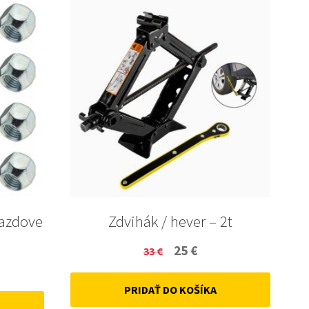
jazdove
Zdvihák / hever – 2t
Original
Current
25
€
33
€
ent
price
price
PRIDAŤ DO KOŠÍKA
was:
is: