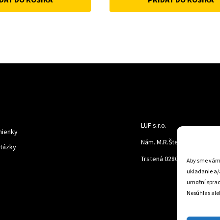
was:
is:
was:
is:
50 €.
45 €.
15 €.
10 €.
LUF s.r.o.
ienky
Nám. M.R.Štefanika 518,
otázky
Trstená 02801
Aby sme vám p
ukladanie a/
umožní spraco
Nesúhlas aleb