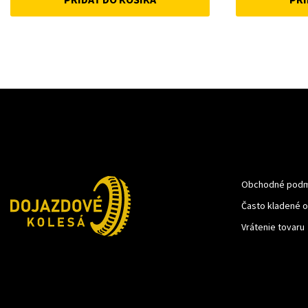
was:
is:
52 €.
45 €.
Obchodné podm
Často kladené 
Vrátenie tovaru