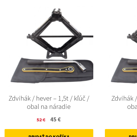
Zdvihák / hever – 1,5t / kľúč /
Zdvihák /
obal na náradie
oba
Original
Current
45
€
52
€
price
price
PRIDAŤ DO KOŠÍKA
PRI