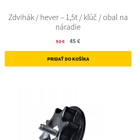
Zdvihák / hever – 1,5t / kľúč / obal na
náradie
Original
Current
45
€
52
€
price
price
PRIDAŤ DO KOŠÍKA
was:
is:
52 €.
45 €.