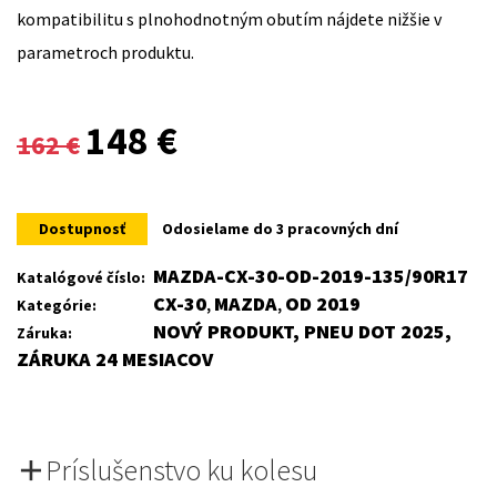
kompatibilitu s plnohodnotným obutím nájdete nižšie v
parametroch produktu.
Original
Current
148
€
162
€
price
price
was:
is:
Dostupnosť
Odosielame do 3 pracovných dní
162 €.
148 €.
MAZDA-CX-30-OD-2019-135/90R17
Katalógové číslo:
CX-30
MAZDA
OD 2019
Kategórie:
,
,
NOVÝ PRODUKT, PNEU DOT 2025,
Záruka:
ZÁRUKA 24 MESIACOV
Príslušenstvo ku kolesu