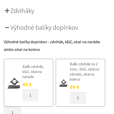
Zdviháky
Výhodné balíky doplnkov
Výhodné balíky doplnkov - zdvihák, kľúč, obal na narádie
alebo obal na koleso
Balík-zdvihák na 2
Balík-zdvihák,
tony , kľúč, obal na
kľúč, obal na
náradie, obal na
náradie
koleso
45
€
59
€
MNOŽSTVO
MNOŽSTVO
DOJAZDOVÉ
DOJAZDOVÉ
KOLESO
KOLESO
MAZDA
MNOŽSTVO
MAZDA
CX-