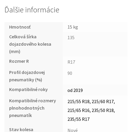
Ďalšie informácie
Hmotnosť
15 kg
Celková šírka
135
dojazdového kolesa
(mm)
Rozmer R
R17
Profil dojazdovej
90
pneumatiky (%)
Kompatibilné roky
od 2019
Kompatibilné rozmery
215/55 R18, 215/60 R17,
plnohodnotných
215/65 R16, 235/50 R18,
pneumatík
235/55 R17
Stav kolesa
Nové