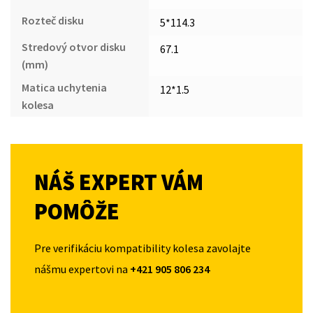
Rozteč disku
5*114.3
Stredový otvor disku
67.1
(mm)
Matica uchytenia
12*1.5
kolesa
NÁŠ EXPERT VÁM
POMÔŽE
Pre verifikáciu kompatibility kolesa zavolajte
nášmu expertovi na
+421 905 806 234