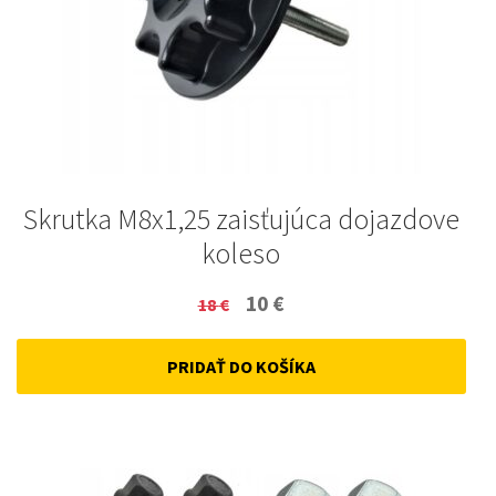
Skrutka M8x1,25 zaisťujúca dojazdove
koleso
Original
Current
10
€
18
€
price
price
PRIDAŤ DO KOŠÍKA
was:
is:
18 €.
10 €.