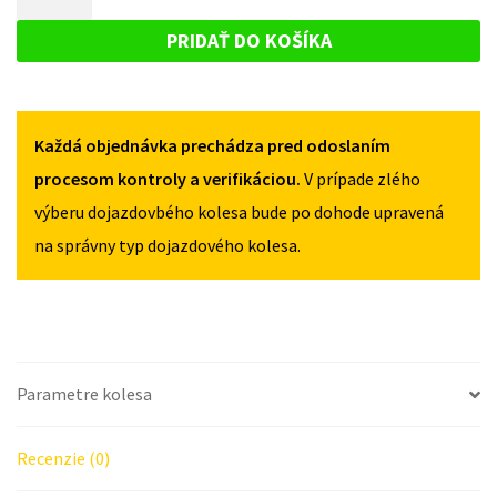
CX-
DOJAZDOVÉ
30
30
KOLESO
OD
PRIDAŤ DO KOŠÍKA
OD
2019
MAZDA
2019
135/90R17
CX-
135/90R17
5X114,3
5X114,3
30
Každá objednávka prechádza pred odoslaním
OD
2019
procesom kontroly a verifikáciou.
V prípade zlého
135/90R17
výberu dojazdovbého kolesa bude po dohode upravená
5X114,3
na správny typ dojazdového kolesa.
Parametre kolesa
Recenzie (0)