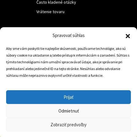
Často kladené otázky
Vrátenie tovaru
LUF s.r.o.
Spravovať súhlas
Nám. M.R.Štefanika 518,
Aby sme vám poskytli tie najlepšie skúsenosti, používame technológie, ako sú
Trstená 02801
súbory cookie na ukladanie a/alebo prístup k informáciám o zariadení. Súhlas s
týmito technológiami nám umožní spracovávať údaje, ako je správanie pri
prehliadaní alebo jedinečné ID na tejto stránke. Nesúhlas alebo odvolanie
súhlasu môže nepriaznivo ovplyvniť určité vlastnosti a funkcie.
+421 905 806 234
info@dojazdovekolesa.com
Prijať
Český Eshop
Odmietnuť
0
Zobraziť predvoľby