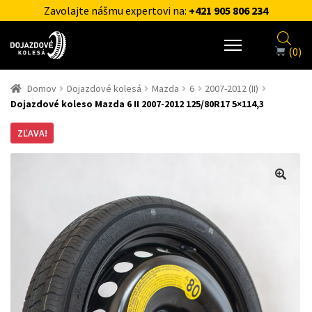
Zavolajte nášmu expertovi na:
+421 905 806 234
(0)
Domov
Dojazdové kolesá
Mazda
6
2007-2012 (II)
Dojazdové koleso Mazda 6 II 2007-2012 125/80R17 5×114,3
ZĽAVA!