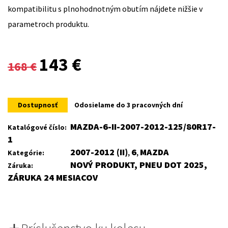
kompatibilitu s plnohodnotným obutím nájdete nižšie v
parametroch produktu.
Original
Current
143
€
168
€
price
price
was:
is:
Dostupnosť
Odosielame do 3 pracovných dní
168 €.
143 €.
MAZDA-6-II-2007-2012-125/80R17-
Katalógové číslo:
1
2007-2012 (II)
6
MAZDA
Kategórie:
,
,
NOVÝ PRODUKT, PNEU DOT 2025,
Záruka:
ZÁRUKA 24 MESIACOV