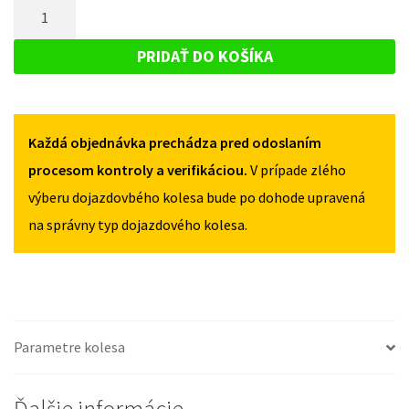
MNOŽSTVO
MAZDA
6
6
DOJAZDOVÉ
II
II
KOLESO
2007-
PRIDAŤ DO KOŠÍKA
2007-
2012
MAZDA
2012
125/80R17
6
125/80R17
5X114,3
5X114,3
II
Každá objednávka prechádza pred odoslaním
2007-
2012
procesom kontroly a verifikáciou.
V prípade zlého
125/80R17
výberu dojazdovbého kolesa bude po dohode upravená
5X114,3
na správny typ dojazdového kolesa.
Parametre kolesa