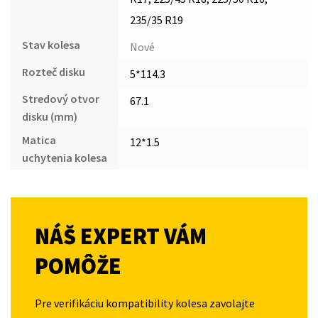
235/35 R19
Stav kolesa
Nové
Rozteč disku
5*114.3
Stredový otvor
67.1
disku (mm)
Matica
12*1.5
uchytenia kolesa
NÁŠ EXPERT VÁM
POMÔŽE
Pre verifikáciu kompatibility kolesa zavolajte