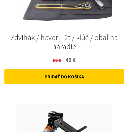
Zdvihák / hever – 2t / kľúč / obal na
náradie
Original
Current
45
€
50
€
price
price
PRIDAŤ DO KOŠÍKA
was:
is:
50 €.
45 €.