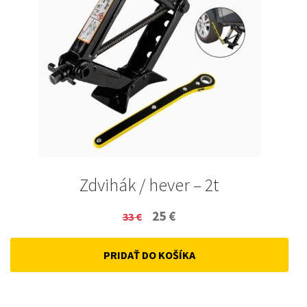
Zdvihák / hever – 2t
Original
Current
25
€
33
€
price
price
PRIDAŤ DO KOŠÍKA
was:
is:
33 €.
25 €.