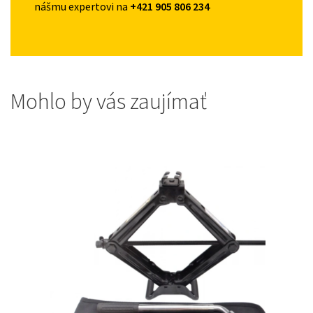
nášmu expertovi na
+421 905 806 234
Mohlo by vás zaujímať