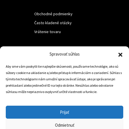
Obchodné podmienky
Často kladené otázky
Vrátenie tovaru
LUF s.r.o.
Spravovať súhlas
Nám. M.R.Štefanika 518,
Aby sme vám poskytli tie najlepšie skúsenosti, používame technológie, ako sú
Trstená 02801
súbory cookie na ukladanie a/alebo prístup k informáciám o zariadení. Súhlas s
týmito technológiami nám umožní spracovávať údaje, ako je správanie pri
prehliadaní alebo jedinečné ID na tejto stránke. Nesúhlas alebo odvolanie
súhlasu môže nepriaznivo ovplyvniť určité vlastnosti a funkcie.
+421 905 806 234
info@dojazdovekolesa.com
Prijať
Český Eshop
Odmietnuť
0