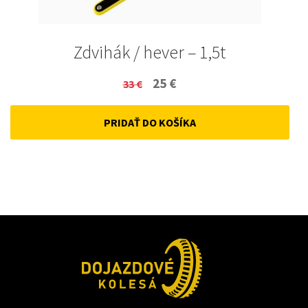
Zdvihák / hever – 1,5t
Original
Current
25
€
33
€
price
price
PRIDAŤ DO KOŠÍKA
was:
is:
33 €.
25 €.