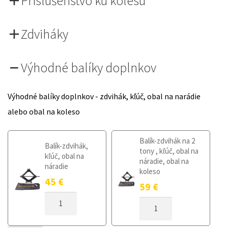
Príslušenstvo ku kolesu
Zdviháky
Výhodné balíky doplnkov
Výhodné balíky doplnkov - zdvihák, kľúč, obal na narádie
alebo obal na koleso
Balík-zdvihák na 2
Balík-zdvihák,
tony , kľúč, obal na
kľúč, obal na
náradie, obal na
náradie
koleso
45
€
59
€
MNOŽSTVO
MNOŽSTVO
DOJAZDOVÉ
DOJAZDOVÉ
KOLESO
KOLESO
MAZDA