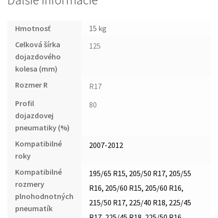
Ďalšie informácie
Hmotnosť
15 kg
Celková šírka
125
dojazdového
kolesa (mm)
Rozmer R
R17
Profil
80
dojazdovej
pneumatiky (%)
Kompatibilné
2007-2012
roky
Kompatibilné
195/65 R15, 205/50 R17, 205/55
rozmery
R16, 205/60 R15, 205/60 R16,
plnohodnotných
215/50 R17, 225/40 R18, 225/45
pneumatík
R17, 225/45 R18, 225/50 R16,