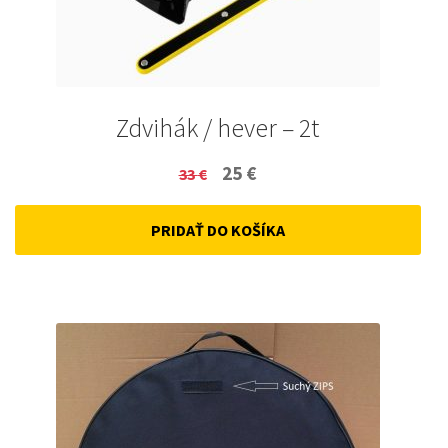
Zdvihák / hever – 2t
Original
Current
25
€
33
€
price
price
PRIDAŤ DO KOŠÍKA
was:
is:
33 €.
25 €.