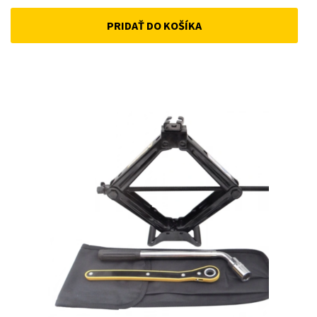
price
price
PRIDAŤ DO KOŠÍKA
was:
is:
22 €.
15 €.