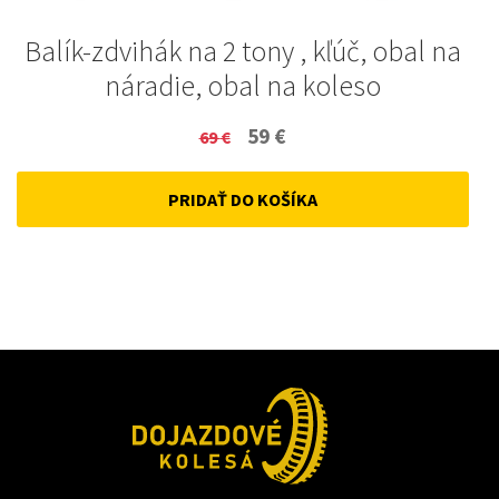
Balík-zdvihák na 2 tony , kľúč, obal na
náradie, obal na koleso
Original
Current
59
€
69
€
price
price
PRIDAŤ DO KOŠÍKA
was:
is:
69 €.
59 €.