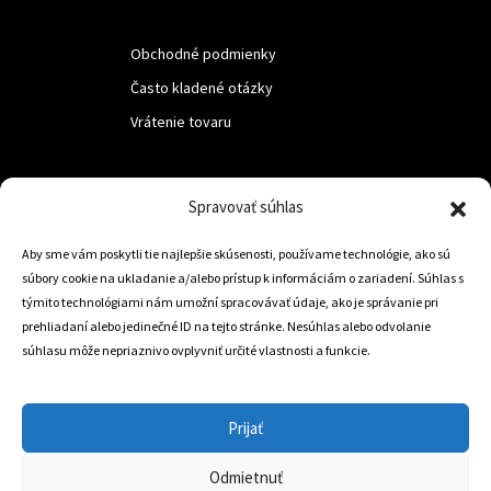
Obchodné podmienky
Často kladené otázky
Vrátenie tovaru
LUF s.r.o.
Spravovať súhlas
Nám. M.R.Štefanika 518,
Aby sme vám poskytli tie najlepšie skúsenosti, používame technológie, ako sú
Trstená 02801
súbory cookie na ukladanie a/alebo prístup k informáciám o zariadení. Súhlas s
týmito technológiami nám umožní spracovávať údaje, ako je správanie pri
prehliadaní alebo jedinečné ID na tejto stránke. Nesúhlas alebo odvolanie
súhlasu môže nepriaznivo ovplyvniť určité vlastnosti a funkcie.
+421 905 806 234
info@dojazdovekolesa.com
Prijať
Český Eshop
Odmietnuť
0