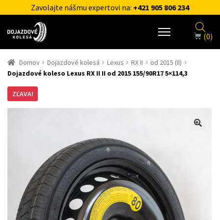
Zavolajte nášmu expertovi na:
+421 905 806 234
(0)
Domov
Dojazdové kolesá
Lexus
RX II
od 2015 (II)
Dojazdové koleso Lexus RX II II od 2015 155/90R17 5×114,3
ZĽAVA!