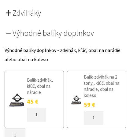
Zdviháky
Výhodné balíky doplnkov
Výhodné balíky doplnkov - zdvihák, kľúč, obal na narádie
alebo obal na koleso
Balík-zdvihák na 2
Balík-zdvihák,
tony , kľúč, obal na
kľúč, obal na
náradie, obal na
náradie
koleso
45
€
59
€
MNOŽSTVO
MNOŽSTVO
DOJAZDOVÉ
DOJAZDOVÉ
KOLESO
KOLESO
LEXUS
MNOŽSTVO
LEXUS
RX