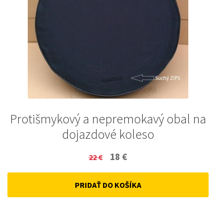
Protišmykový a nepremokavý obal na
dojazdové koleso
Original
Current
18
€
22
€
price
price
PRIDAŤ DO KOŠÍKA
was:
is:
22 €.
18 €.