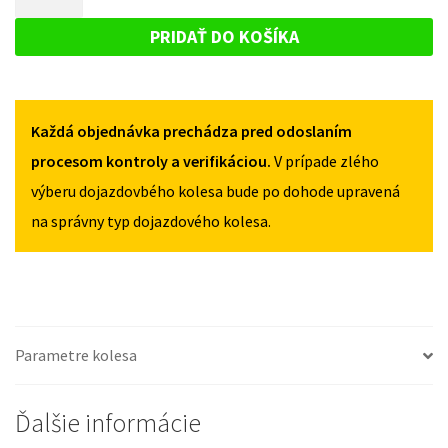
RX
DOJAZDOVÉ
II
II
KOLESO
II
PRIDAŤ DO KOŠÍKA
II
OD
LEXUS
OD
2015
RX
2015
155/90R17
155/90R17
II
5X114,3
5X114,3
Každá objednávka prechádza pred odoslaním
II
OD
procesom kontroly a verifikáciou.
V prípade zlého
2015
výberu dojazdovbého kolesa bude po dohode upravená
155/90R17
na správny typ dojazdového kolesa.
5X114,3
Parametre kolesa
Ďalšie informácie