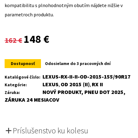
kompatibilitu s plnohodnotným obutím nájdete nižšie v
parametroch produktu.
Original
Current
148
€
162
€
price
price
was:
is:
Dostupnosť
Odosielame do 3 pracovných dní
162 €.
148 €.
LEXUS-RX-II-II-OD-2015-155/90R17
Katalógové číslo:
LEXUS
OD 2015 (II)
RX II
Kategórie:
,
,
NOVÝ PRODUKT, PNEU DOT 2025,
Záruka:
ZÁRUKA 24 MESIACOV
Príslušenstvo ku kolesu