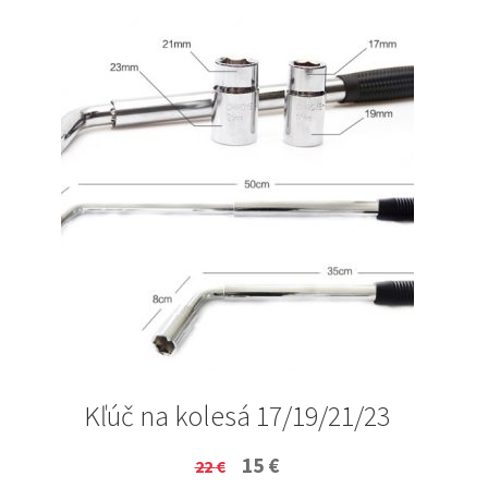
Kľúč na kolesá 17/19/21/23
Original
Current
15
€
22
€