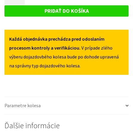
RX
DOJAZDOVÉ
I
I
KOLESO
I
PRIDAŤ DO KOŠÍKA
I
2009-
LEXUS
2009-
2015
RX
2015
155/90R17
155/90R17
I
5X114,3
5X114,3
Každá objednávka prechádza pred odoslaním
I
2009-
procesom kontroly a verifikáciou.
V prípade zlého
2015
výberu dojazdovbého kolesa bude po dohode upravená
155/90R17
na správny typ dojazdového kolesa.
5X114,3
Parametre kolesa
Ďalšie informácie