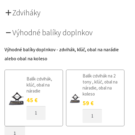
Zdviháky
Výhodné balíky doplnkov
Výhodné balíky doplnkov - zdvihák, kľúč, obal na narádie
alebo obal na koleso
Balík-zdvihák na 2
Balík-zdvihák,
tony , kľúč, obal na
kľúč, obal na
náradie, obal na
náradie
koleso
45
€
59
€
MNOŽSTVO
MNOŽSTVO
DOJAZDOVÉ
DOJAZDOVÉ
KOLESO
KOLESO
LEXUS
MNOŽSTVO
LEXUS
RX