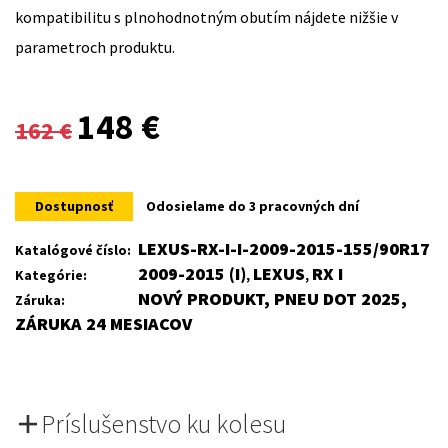
kompatibilitu s plnohodnotným obutím nájdete nižšie v
parametroch produktu.
Original
Current
148
€
162
€
price
price
was:
is:
Dostupnosť
Odosielame do 3 pracovných dní
162 €.
148 €.
LEXUS-RX-I-I-2009-2015-155/90R17
Katalógové číslo:
2009-2015 (I)
LEXUS
RX I
Kategórie:
,
,
NOVÝ PRODUKT, PNEU DOT 2025,
Záruka:
ZÁRUKA 24 MESIACOV
Príslušenstvo ku kolesu