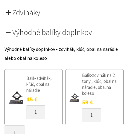
Zdviháky
Výhodné balíky doplnkov
Výhodné balíky doplnkov - zdvihák, kľúč, obal na narádie
alebo obal na koleso
Balík-zdvihák na 2
Balík-zdvihák,
tony , kľúč, obal na
kľúč, obal na
náradie, obal na
náradie
koleso
45
€
59
€
MNOŽSTVO
MNOŽSTVO
DOJAZDOVÉ
DOJAZDOVÉ
KOLESO
KOLESO
LEXUS
MNOŽSTVO
LEXUS
GS