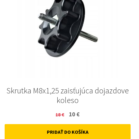
Skrutka M8x1,25 zaisťujúca dojazdove
koleso
Original
Current
10
€
18
€
price
price
PRIDAŤ DO KOŠÍKA
was:
is: