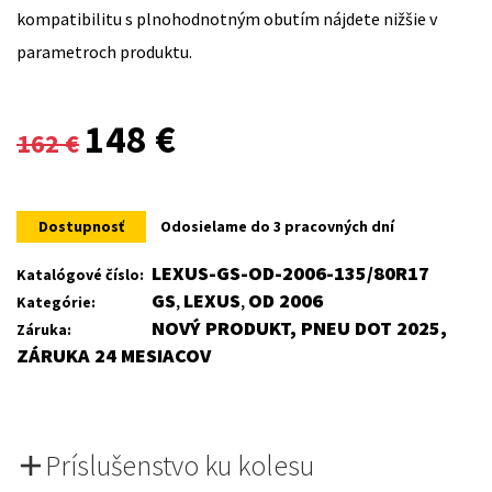
kompatibilitu s plnohodnotným obutím nájdete nižšie v
parametroch produktu.
Original
Current
148
€
162
€
price
price
was:
is:
Dostupnosť
Odosielame do 3 pracovných dní
162 €.
148 €.
LEXUS-GS-OD-2006-135/80R17
Katalógové číslo:
GS
LEXUS
OD 2006
Kategórie:
,
,
NOVÝ PRODUKT, PNEU DOT 2025,
Záruka:
ZÁRUKA 24 MESIACOV
Príslušenstvo ku kolesu