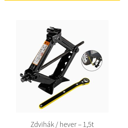
18 €.
10 €.
Zdvihák / hever – 1,5t