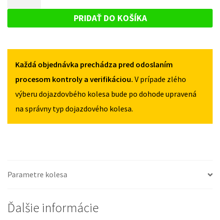
GS
DOJAZDOVÉ
OD
OD
KOLESO
2006
PRIDAŤ DO KOŠÍKA
2006
135/80R17
LEXUS
135/80R17
5X114,3
GS
5X114,3
OD
Každá objednávka prechádza pred odoslaním
2006
135/80R17
procesom kontroly a verifikáciou.
V prípade zlého
5X114,3
výberu dojazdovbého kolesa bude po dohode upravená
na správny typ dojazdového kolesa.
Parametre kolesa
Ďalšie informácie