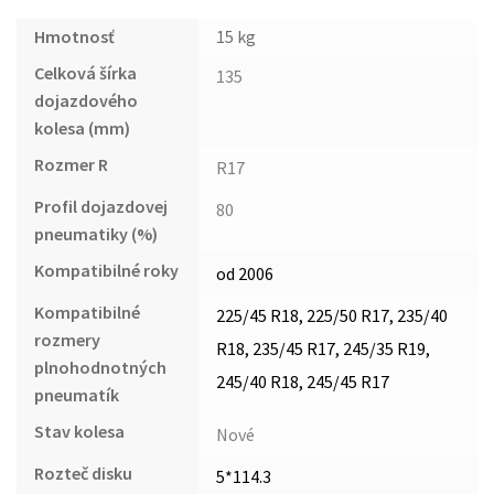
Hmotnosť
15 kg
Celková šírka
135
dojazdového
kolesa (mm)
Rozmer R
R17
Profil dojazdovej
80
pneumatiky (%)
Kompatibilné roky
od 2006
Kompatibilné
225/45 R18, 225/50 R17, 235/40
rozmery
R18, 235/45 R17, 245/35 R19,
plnohodnotných
245/40 R18, 245/45 R17
pneumatík
Stav kolesa
Nové
Rozteč disku
5*114.3