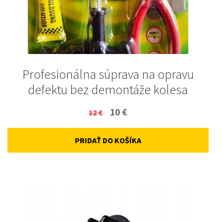
Profesionálna súprava na opravu
defektu bez demontáže kolesa
Original
Current
10
€
12
€
price
price
PRIDAŤ DO KOŠÍKA
was:
is:
12 €.
10 €.