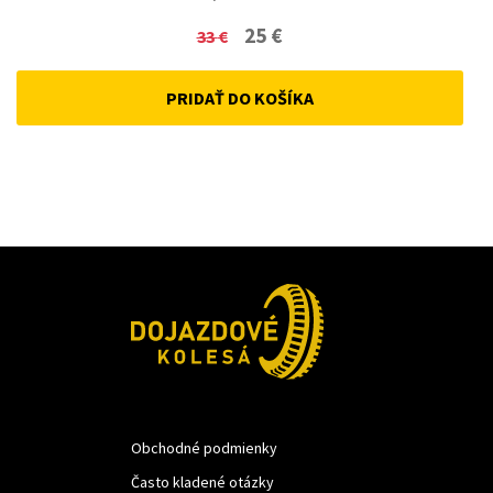
Original
Current
25
€
33
€
price
price
PRIDAŤ DO KOŠÍKA
was:
is:
33 €.
25 €.
Obchodné podmienky
Často kladené otázky