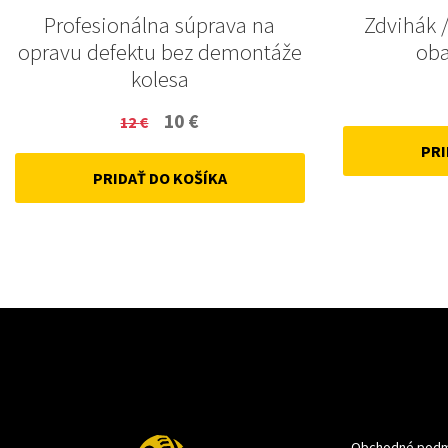
Profesionálna súprava na
Zdvihák /
opravu defektu bez demontáže
oba
kolesa
Original
Current
10
€
12
€
price
price
PRI
PRIDAŤ DO KOŠÍKA
was:
is:
12 €.
10 €.
Obchodné podm