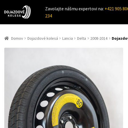
Zavolajte nášmu expertovi na:
+421 905 80
234
Domov
Dojazdové kolesá
Lancia
Delta
2008-2014
Dojazdov