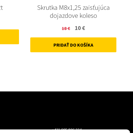
2t
Skrutka M8x1,25 zaisťujúca
dojazdove koleso
ent
Original
Current
10
€
18
€
price
price
PRIDAŤ DO KOŠÍKA
was:
is:
18 €.
10 €.
+421 905 806 234