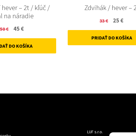
 hever – 2t / kľúč /
Zdvihák / hever – 
l na náradie
Original
Curr
25
€
33
€
Original
Current
45
€
50
€
price
price
price
price
PRIDAŤ DO KOŠÍKA
was:
is:
DAŤ DO KOŠÍKA
was:
is:
33 €.
25 €.
50 €.
45 €.
LUF s.r.o.
ienky