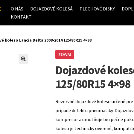
O NÁS
DOJAZDOVÉ KOLESÁ
PLECHOVÉ DISKY
DOPL
6
KONTAKT
é koleso Lancia Delta 2008-2014 125/80R15 4×98
ZĽAVA!
Dojazdové koles
125/80R15 4×98
Rezervné dojazdové koleso určené pre 
prípade defektu pneumatiky. Dojazdov
kompresor a umožňuje bezpečne pokrač
koleso je technicky overené, kompati