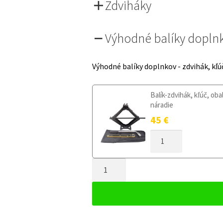
Zdviháky
Výhodné balíky dopln
Výhodné balíky doplnkov - zdvihák, kľú
Balík-zdvihák, kľúč, oba
náradie
45
€
MNOŽSTVO
DOJAZDOVÉ
KOLESO
MNOŽSTVO
LANCIA
DELTA
DOJAZDOVÉ
2008-
KOLESO
2014
LANCIA
125/80R15
DELTA
4X98