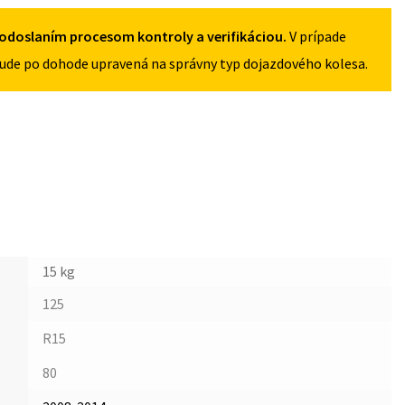
odoslaním procesom kontroly a verifikáciou.
V prípade
ude po dohode upravená na správny typ dojazdového kolesa.
15 kg
125
R15
80