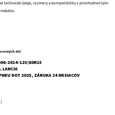
sné technické údaje, rozmery a kompatibilitu s plnohodnotným
produktu.
rent
ce
acovných dní
,41 €.
008-2014-125/80R15
A
LANCIA
,
PNEU DOT 2025, ZÁRUKA 24 MESIACOV
u