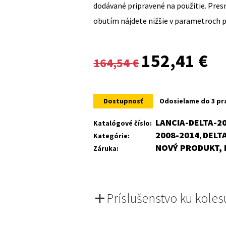
dodávané pripravené na použitie. Pre
obutím nájdete nižšie v parametroch 
Original
Cur
152,41
€
164,54
€
price
pri
was:
is:
Dostupnosť
Odosielame do 3 pr
164,54 €.
152
LANCIA-DELTA-2
Katalógové číslo:
2008-2014
DELT
Kategórie:
,
NOVÝ PRODUKT, 
Záruka:
Príslušenstvo ku koles