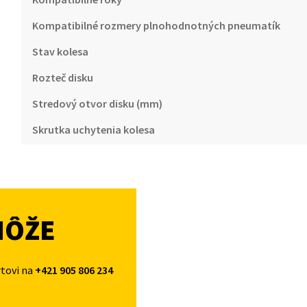
Kompatibilné rozmery plnohodnotných pneumatík
Stav kolesa
Rozteč disku
Stredový otvor disku (mm)
Skrutka uchytenia kolesa
MÔŽE
rtovi na
+421 905 806 234