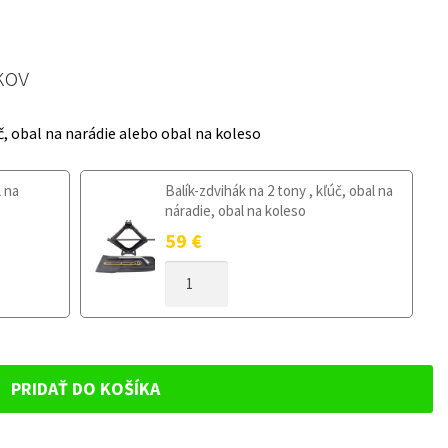
kov
č, obal na narádie alebo obal na koleso
l na
Balík-zdvihák na 2 tony , kľúč, obal na
náradie, obal na koleso
59
€
MNOŽSTVO
DOJAZDOVÉ
KOLESO
LANCIA
DELTA
2008-
PRIDAŤ DO KOŠÍKA
2014
125/80R15
4X98