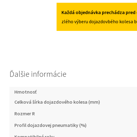
2008-
2014
Každá objednávka prechádza pred 
125/80R15
zlého výberu dojazdovbého kolesa b
4X98
Ďalšie informácie
Hmotnosť
Celková šírka dojazdového kolesa (mm)
Rozmer R
Profil dojazdovej pneumatiky (%)
Kompatibilné roky