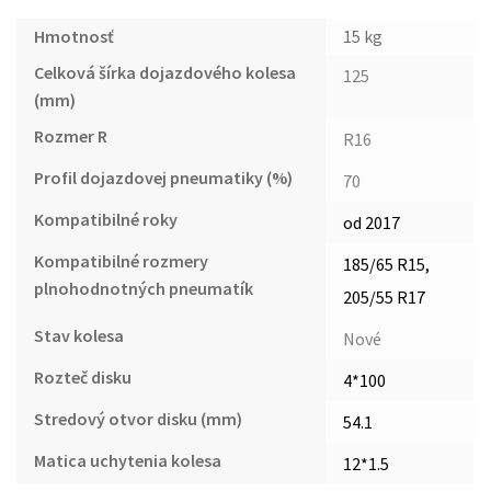
Hmotnosť
15 kg
Celková šírka dojazdového kolesa
125
(mm)
Rozmer R
R16
Profil dojazdovej pneumatiky (%)
70
Kompatibilné roky
od 2017
Kompatibilné rozmery
185/65 R15,
plnohodnotných pneumatík
205/55 R17
Stav kolesa
Nové
Rozteč disku
4*100
Stredový otvor disku (mm)
54.1
Matica uchytenia kolesa
12*1.5