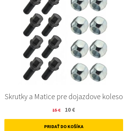
Skrutky a Matice pre dojazdove koleso
Original
Current
10
€
15
€
price
price
PRIDAŤ DO KOŠÍKA
was:
is: