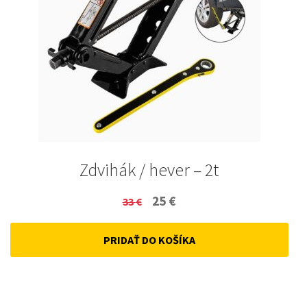
Zdvihák / hever – 2t
Original
Current
25
€
33
€
price
price
PRIDAŤ DO KOŠÍKA
was:
is:
33 €.
25 €.