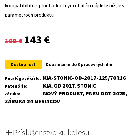
kompatibilitu s plnohodnotným obutím nájdete nižšie v
parametroch produktu.
Original
Current
143
€
168
€
price
price
was:
is:
Dostupnosť
Odosielame do 3 pracovných dní
168 €.
143 €.
KIA-STONIC-OD-2017-125/70R16
Katalógové číslo:
KIA
OD 2017
STONIC
Kategórie:
,
,
NOVÝ PRODUKT, PNEU DOT 2025,
Záruka:
ZÁRUKA 24 MESIACOV
Príslušenstvo ku kolesu