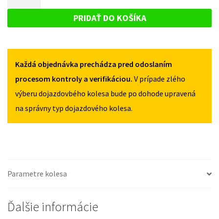
STONIC
DOJAZDOVÉ
OD
OD
KOLESO
2017
PRIDAŤ DO KOŠÍKA
2017
125/70R16
KIA
125/70R16
4X100
STONIC
4X100
OD
Každá objednávka prechádza pred odoslaním
2017
125/70R16
procesom kontroly a verifikáciou.
V prípade zlého
4X100
výberu dojazdovbého kolesa bude po dohode upravená
na správny typ dojazdového kolesa.
Parametre kolesa
Ďalšie informácie