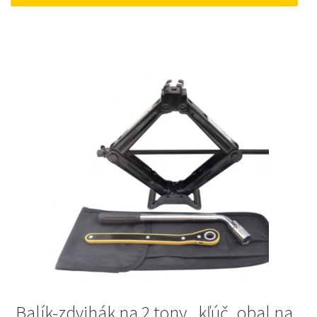
15 €.
10 €.
Balík-zdvihák na 2 tony , kľúč, obal na