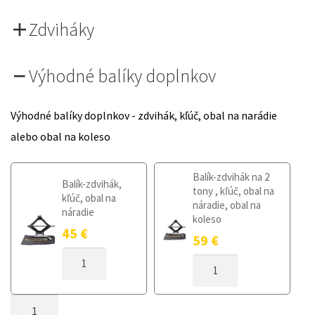
Zdviháky
Výhodné balíky doplnkov
Výhodné balíky doplnkov - zdvihák, kľúč, obal na narádie
alebo obal na koleso
Balík-zdvihák na 2
Balík-zdvihák,
tony , kľúč, obal na
kľúč, obal na
náradie, obal na
náradie
koleso
45
€
59
€
MNOŽSTVO
MNOŽSTVO
DOJAZDOVÉ
DOJAZDOVÉ
KOLESO
KOLESO
KIA
MNOŽSTVO
KIA
STONIC