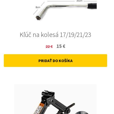
Kľúč na kolesá 17/19/21/23
Original
Current
15
€
22
€
price
price
PRIDAŤ DO KOŠÍKA
was:
is:
22 €.
15 €.