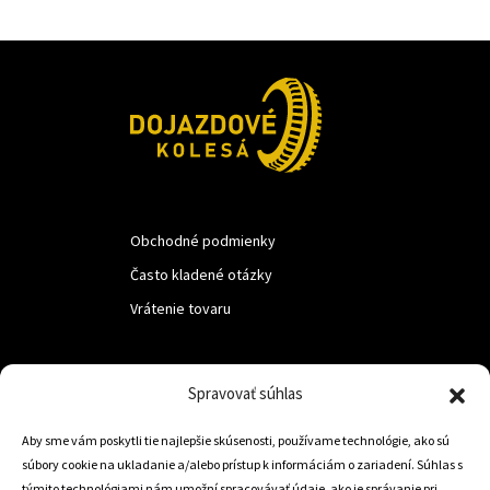
Obchodné podmienky
Často kladené otázky
Vrátenie tovaru
LUF s.r.o.
Spravovať súhlas
Nám. M.R.Štefanika 518,
Aby sme vám poskytli tie najlepšie skúsenosti, používame technológie, ako sú
Trstená 02801
súbory cookie na ukladanie a/alebo prístup k informáciám o zariadení. Súhlas s
týmito technológiami nám umožní spracovávať údaje, ako je správanie pri