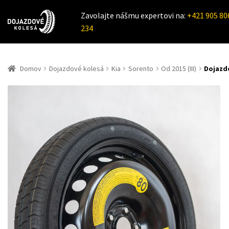
Zavolajte nášmu expertovi na:
+421 905 80
234
Domov
Dojazdové kolesá
Kia
Sorento
Od 2015 (III)
Dojazdo