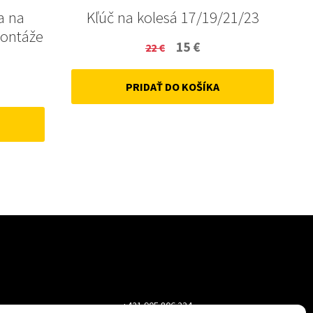
a na
Kľúč na kolesá 17/19/21/23
montáže
Original
Current
15
€
22
€
price
price
ent
PRIDAŤ DO KOŠÍKA
was:
is:
22 €.
15 €.
+421 905 806 234