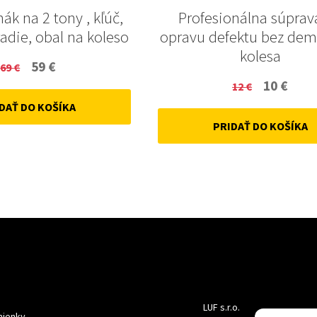
hák na 2 tony , kľúč,
Profesionálna súprav
adie, obal na koleso
opravu defektu bez de
kolesa
Original
Current
59
€
69
€
Original
Curr
10
€
price
price
12
€
price
price
DAŤ DO KOŠÍKA
was:
is:
PRIDAŤ DO KOŠÍKA
was:
is:
69 €.
59 €.
12 €.
10 €.
LUF s.r.o.
ienky