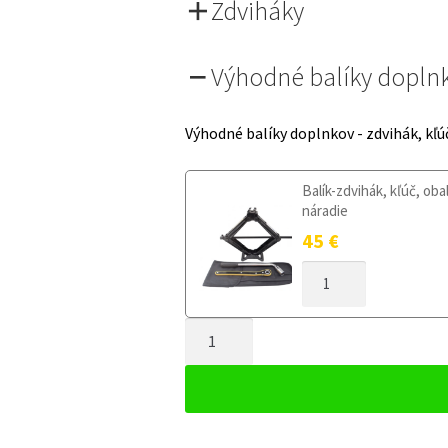
Zdviháky
Výhodné balíky dopln
Výhodné balíky doplnkov - zdvihák, kľú
Balík-zdvihák, kľúč, oba
náradie
45
€
MNOŽSTVO
DOJAZDOVÉ
KOLESO
MNOŽSTVO
KIA
SORENTO
DOJAZDOVÉ
III
KOLESO
OD
KIA
2015
SORENTO
155/90R18