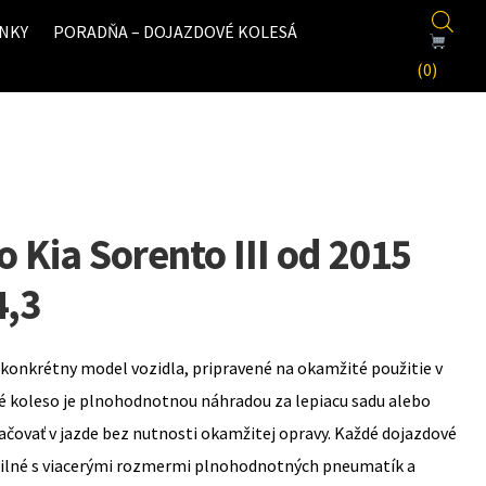
NKY
PORADŇA – DOJAZDOVÉ KOLESÁ
(0)
 Kia Sorento III od 2015
4,3
konkrétny model vozidla, pripravené na okamžité použitie v
é koleso je plnohodnotnou náhradou za lepiacu sadu alebo
ovať v jazde bez nutnosti okamžitej opravy. Každé dojazdové
bilné s viacerými rozmermi plnohodnotných pneumatík a