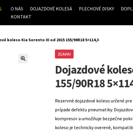
O NÁS
DOJAZDOVÉ KOLESÁ
PLECHOVÉ DISKY
DOPL
6
KONTAKT
vé koleso Kia Sorento III od 2015 155/90R18 5×114,3
ZĽAVA!
Dojazdové koleso
155/90R18 5×11
Rezervné dojazdové koleso určené pre 
prípade defektu pneumatiky. Dojazdov
kompresor a umožňuje bezpečne pokrač
koleso je technicky overené, kompati