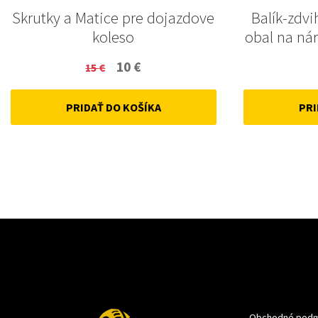
Skrutky a Matice pre dojazdove
Balík-zdvi
koleso
obal na nár
Original
Current
10
€
15
€
price
price
PRIDAŤ DO KOŠÍKA
PRI
was:
is:
15 €.
10 €.
Obchodné podm