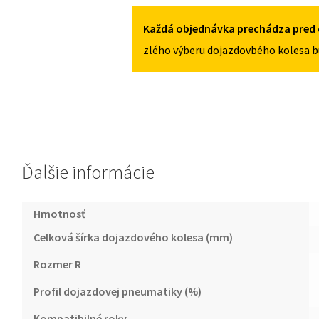
5X114,3
III
OD
Každá objednávka prechádza pred 
2015
zlého výberu dojazdovbého kolesa b
155/90R18
5X114,3
Ďalšie informácie
Hmotnosť
Celková šírka dojazdového kolesa (mm)
Rozmer R
Profil dojazdovej pneumatiky (%)
Kompatibilné roky