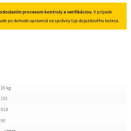
5X114,3
odoslaním procesom kontroly a verifikáciou.
V prípade
ude po dohode upravená na správny typ dojazdového kolesa.
15 kg
155
R18
90