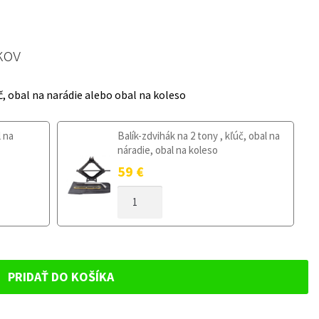
kov
č, obal na narádie alebo obal na koleso
l na
Balík-zdvihák na 2 tony , kľúč, obal na
náradie, obal na koleso
59
€
MNOŽSTVO
DOJAZDOVÉ
KOLESO
KIA
SORENTO
III
PRIDAŤ DO KOŠÍKA
OD
2015
155/90R18