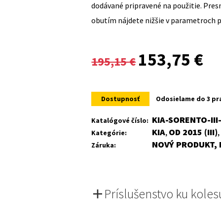
dodávané pripravené na použitie. Pre
obutím nájdete nižšie v parametroch 
Original
Cur
153,75
€
195,15
€
price
pri
was:
is:
Dostupnosť
Odosielame do 3 pr
195,15 €.
153
KIA-SORENTO-III
Katalógové číslo:
KIA
OD 2015 (III)
Kategórie:
,
NOVÝ PRODUKT, 
Záruka:
Príslušenstvo ku koles