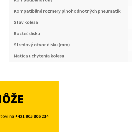
Kompatibilné rozmery plnohodnotných pneumatík
Stav kolesa
Rozteč disku
Stredový otvor disku (mm)
Matica uchytenia kolesa
MÔŽE
rtovi na
+421 905 806 234