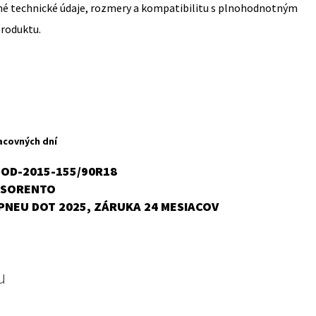
sné technické údaje, rozmery a kompatibilitu s plnohodnotným
produktu.
rent
ce
acovných dní
,75 €.
-OD-2015-155/90R18
SORENTO
,
PNEU DOT 2025, ZÁRUKA 24 MESIACOV
u