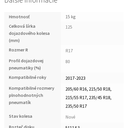
Ďalšie informácie
Hmotnosť
15 kg
Celková šírka
125
dojazdového kolesa
(mm)
Rozmer R
R17
Profil dojazdovej
80
pneumatiky (%)
Kompatibilné roky
2017-2023
Kompatibilné rozmery
205/60 R16, 215/50 R18,
plnohodnotných
215/55 R17, 235/45 R18,
pneumatík
235/50 R17
Stav kolesa
Nové
Rozteč disku
5*114.3