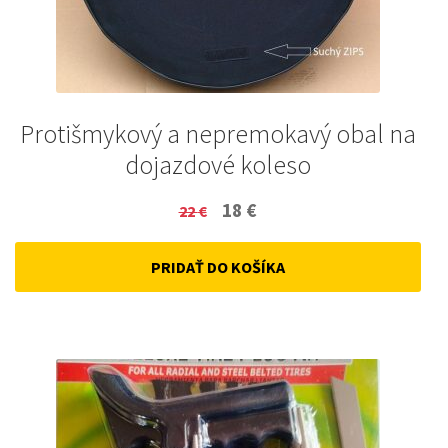
Protišmykový a nepremokavý obal na
dojazdové koleso
Original
Current
18
€
22
€
price
price
PRIDAŤ DO KOŠÍKA
was:
is:
22 €.
18 €.