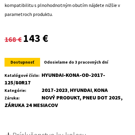
kompatibilitu s plnohodnotným obutím nájdete nižšie v
parametroch produktu.
Original
Current
143
€
168
€
price
price
was:
is:
Dostupnosť
Odosielame do 3 pracovných dní
168 €.
143 €.
HYUNDAI-KONA-OD-2017-
Katalógové číslo:
125/80R17
2017-2023
HYUNDAI
KONA
Kategórie:
,
,
NOVÝ PRODUKT, PNEU DOT 2025,
Záruka:
ZÁRUKA 24 MESIACOV