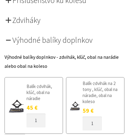
Príslušenstvo ku kolesu
Zdviháky
Výhodné balíky doplnkov
Výhodné balíky doplnkov - zdvihák, kľúč, obal na narádie
alebo obal na koleso
Balík-zdvihák na 2
Balík-zdvihák,
tony , kľúč, obal na
kľúč, obal na
náradie, obal na
náradie
koleso
45
€
59
€
MNOŽSTVO
MNOŽSTVO
DOJAZDOVÉ
DOJAZDOVÉ
KOLESO
KOLESO
HYUNDAI