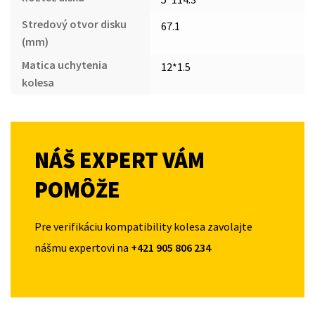
Stredový otvor disku
67.1
(mm)
Matica uchytenia
12*1.5
kolesa
NÁŠ EXPERT VÁM
POMÔŽE
Pre verifikáciu kompatibility kolesa zavolajte
nášmu expertovi na
+421 905 806 234