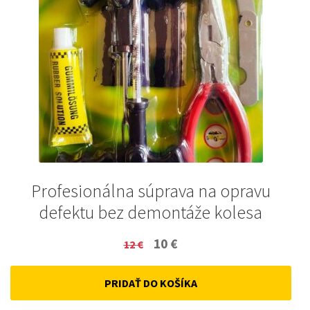
Profesionálna súprava na opravu
defektu bez demontáže kolesa
Original
Current
10
€
12
€
price
price
PRIDAŤ DO KOŠÍKA
was:
is:
12 €.
10 €.