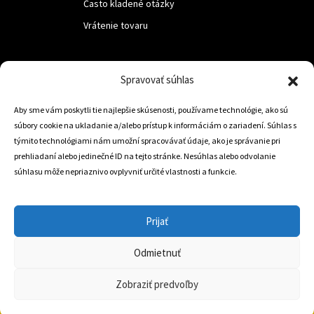
Často kladené otázky
Vrátenie tovaru
LUF s.r.o.
Spravovať súhlas
Nám. M.R.Štefanika 518,
Aby sme vám poskytli tie najlepšie skúsenosti, používame technológie, ako sú
Trstená 02801
súbory cookie na ukladanie a/alebo prístup k informáciám o zariadení. Súhlas s
týmito technológiami nám umožní spracovávať údaje, ako je správanie pri
prehliadaní alebo jedinečné ID na tejto stránke. Nesúhlas alebo odvolanie
súhlasu môže nepriaznivo ovplyvniť určité vlastnosti a funkcie.
+421 905 806 234
info@dojazdovekolesa.com
Prijať
Český Eshop
Odmietnuť
0
Zobraziť predvoľby