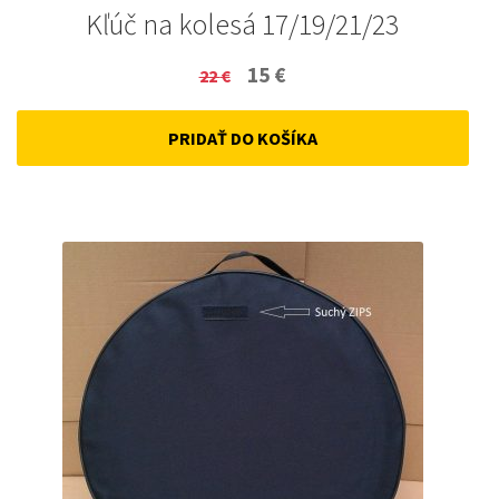
Kľúč na kolesá 17/19/21/23
Original
Current
15
€
22
€
price
price
PRIDAŤ DO KOŠÍKA
was:
is:
22 €.
15 €.