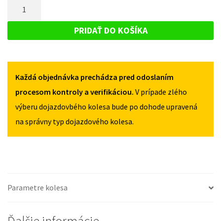
MNOŽSTVO
HYUNDAI
KONA
KONA
DOJAZDOVÉ
2017-
2017-
KOLESO
2023
PRIDAŤ DO KOŠÍKA
2023
125/80R17
HYUNDAI
125/80R17
5X114,3
KONA
5X114,3
2017-
Každá objednávka prechádza pred odoslaním
2023
125/80R17
procesom kontroly a verifikáciou.
V prípade zlého
5X114,3
výberu dojazdovbého kolesa bude po dohode upravená
na správny typ dojazdového kolesa.
Parametre kolesa