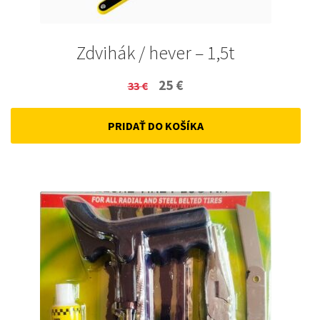
Zdvihák / hever – 1,5t
Original
Current
25
€
33
€
price
price
PRIDAŤ DO KOŠÍKA
was:
is:
33 €.
25 €.