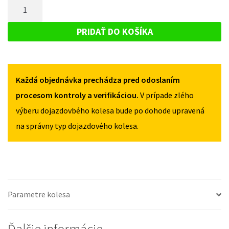
MNOŽSTVO
HYUNDAI
ELANTRA
ELANTRA
DOJAZDOVÉ
OD
OD
KOLESO
2010
PRIDAŤ DO KOŠÍKA
2010
125/80R15
HYUNDAI
125/80R15
5X114,3
ELANTRA
5X114,3
OD
Každá objednávka prechádza pred odoslaním
2010
125/80R15
procesom kontroly a verifikáciou.
V prípade zlého
5X114,3
výberu dojazdovbého kolesa bude po dohode upravená
na správny typ dojazdového kolesa.
Parametre kolesa