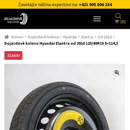
Zavolajte nášmu expertovi na:
+421 905 806 234
(0)
Domov
Dojazdové kolesá
Hyundai
Elantra
Od 2010
Dojazdové koleso Hyundai Elantra od 2010 125/80R15 5×114,3
ZĽAVA!