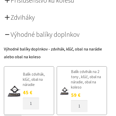
Príslušenstvo ku kolesu
Zdviháky
Výhodné balíky doplnkov
Výhodné balíky doplnkov - zdvihák, kľúč, obal na narádie
alebo obal na koleso
Balík-zdvihák na 2
Balík-zdvihák,
tony , kľúč, obal na
kľúč, obal na
náradie, obal na
náradie
koleso
45
€
59
€
MNOŽSTVO
MNOŽSTVO
DOJAZDOVÉ
DOJAZDOVÉ
KOLESO
KOLESO
HYUNDAI