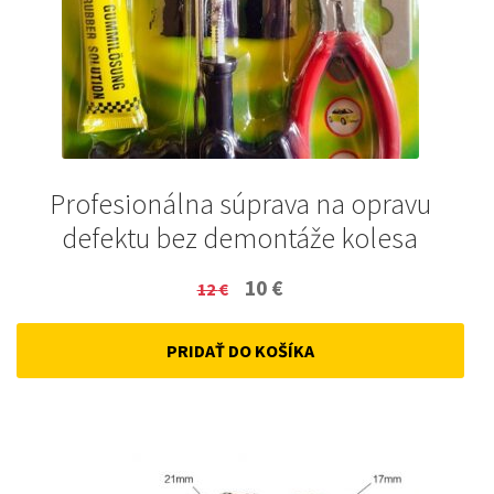
Profesionálna súprava na opravu
defektu bez demontáže kolesa
Original
Current
10
€
12
€
price
price
PRIDAŤ DO KOŠÍKA
was:
is:
12 €.
10 €.