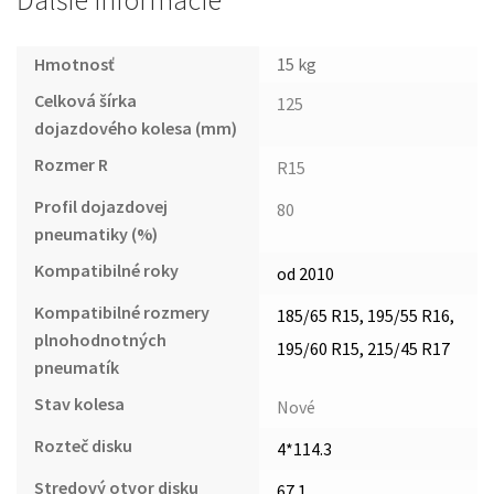
Ďalšie informácie
Hmotnosť
15 kg
Celková šírka
125
dojazdového kolesa (mm)
Rozmer R
R15
Profil dojazdovej
80
pneumatiky (%)
Kompatibilné roky
od 2010
Kompatibilné rozmery
185/65 R15, 195/55 R16,
plnohodnotných
195/60 R15, 215/45 R17
pneumatík
Stav kolesa
Nové
Rozteč disku
4*114.3
Stredový otvor disku
67.1