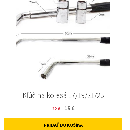
Kľúč na kolesá 17/19/21/23
Original
Current
15
€
22
€
price
price
PRIDAŤ DO KOŠÍKA
was:
is: