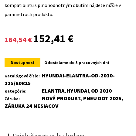
kompatibilitu s plnohodnotným obutím nájdete nižšie v
parametroch produktu.
Original
Current
152,41
€
164,54
€
price
price
was:
is:
Dostupnosť
Odosielame do 3 pracovných dní
164,54 €.
152,41 €.
HYUNDAI-ELANTRA-OD-2010-
Katalógové číslo:
125/80R15
ELANTRA
HYUNDAI
OD 2010
Kategórie:
,
,
NOVÝ PRODUKT, PNEU DOT 2025,
Záruka:
ZÁRUKA 24 MESIACOV