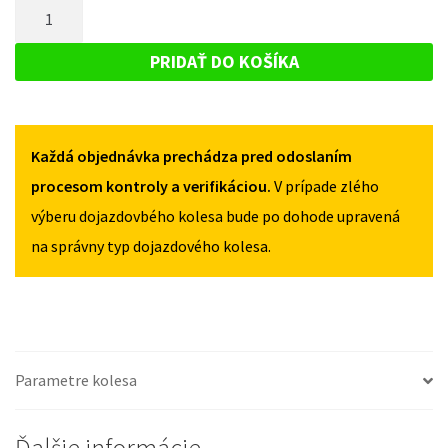
MNOŽSTVO
FORD
TOURNEO
TOURNEO
DOJAZDOVÉ
II
II
KOLESO
+
PRIDAŤ DO KOŠÍKA
+
FL
FORD
FL
OD
TOURNEO
OD
2013
2013
II
125/70R18
125/70R18
Každá objednávka prechádza pred odoslaním
+
5X108
5X108
FL
procesom kontroly a verifikáciou.
V prípade zlého
OD
výberu dojazdovbého kolesa bude po dohode upravená
2013
na správny typ dojazdového kolesa.
125/70R18
5X108
Parametre kolesa