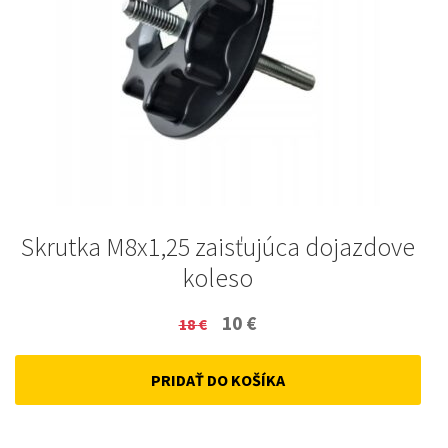
Skrutka M8x1,25 zaisťujúca dojazdove
koleso
Original
Current
10
€
18
€
price
price
PRIDAŤ DO KOŠÍKA
was:
is:
18 €.
10 €.