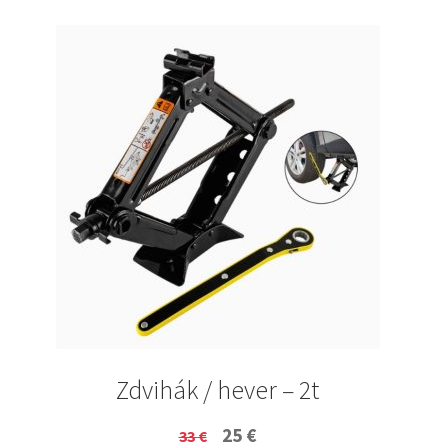
Zdvihák / hever – 2t
Original
Current
25
€
33
€