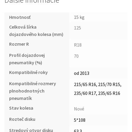
Ďalšie informácie
Hmotnosť
15 kg
Celková šírka
125
dojazdového kolesa (mm)
Rozmer R
R18
Profil dojazdovej
70
pneumatiky (%)
Kompatibilné roky
od 2013
Kompatibilné rozmery
215/65 R16, 215/70 R15,
plnohodnotných
235/60 R17, 235/65 R16
pneumatík
Stav kolesa
Nové
Rozteč disku
5*108
Stredový otvor disku
63.3