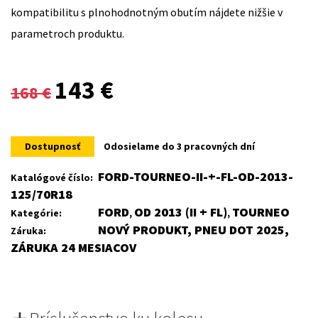
kompatibilitu s plnohodnotným obutím nájdete nižšie v
parametroch produktu.
Original
Current
143
€
168
€
price
price
was:
is:
Dostupnosť
Odosielame do 3 pracovných dní
168 €.
143 €.
FORD-TOURNEO-II-+-FL-OD-2013-
Katalógové číslo:
125/70R18
FORD
OD 2013 (II + FL)
TOURNEO
Kategórie:
,
,
NOVÝ PRODUKT, PNEU DOT 2025,
Záruka:
ZÁRUKA 24 MESIACOV