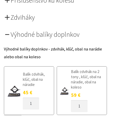
Príslušenstvo ku kolesu
Zdviháky
Výhodné balíky doplnkov
Výhodné balíky doplnkov - zdvihák, kľúč, obal na narádie
alebo obal na koleso
Balík-zdvihák na 2
Balík-zdvihák,
tony , kľúč, obal na
kľúč, obal na
náradie, obal na
náradie
koleso
45
€
59
€
MNOŽSTVO
MNOŽSTVO
DOJAZDOVÉ
DOJAZDOVÉ
KOLESO
KOLESO
FORD