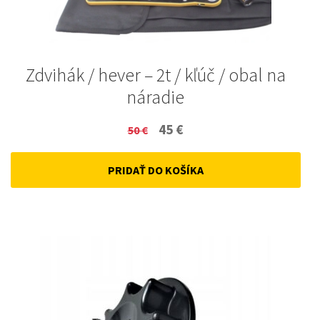
Zdvihák / hever – 2t / kľúč / obal na
náradie
Original
Current
45
€
50
€
price
price
PRIDAŤ DO KOŠÍKA
was:
is:
50 €.
45 €.