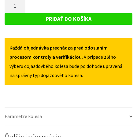
MNOŽSTVO
FORD
KUGA
KUGA
DOJAZDOVÉ
II
II
KOLESO
2013-
PRIDAŤ DO KOŠÍKA
2013-
2019
FORD
2019
135/80R17
KUGA
135/80R17
5X108
5X108
II
Každá objednávka prechádza pred odoslaním
2013-
2019
procesom kontroly a verifikáciou.
V prípade zlého
135/80R17
výberu dojazdovbého kolesa bude po dohode upravená
5X108
na správny typ dojazdového kolesa.
Parametre kolesa