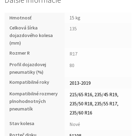
Ďalšie informácie
Hmotnosť
15 kg
Celková šírka
135
dojazdového kolesa
(mm)
Rozmer R
R17
Profil dojazdovej
80
pneumatiky (%)
Kompatibilné roky
2013-2019
Kompatibilné rozmery
215/65 R16, 235/45 R19,
plnohodnotných
235/50 R18, 235/55 R17,
pneumatík
235/60 R16
Stav kolesa
Nové
Rozteč disku
5*108