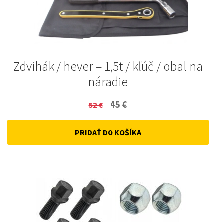
Zdvihák / hever – 1,5t / kľúč / obal na
náradie
Original
Current
45
€
52
€
price
price
PRIDAŤ DO KOŠÍKA
was:
is:
52 €.
45 €.