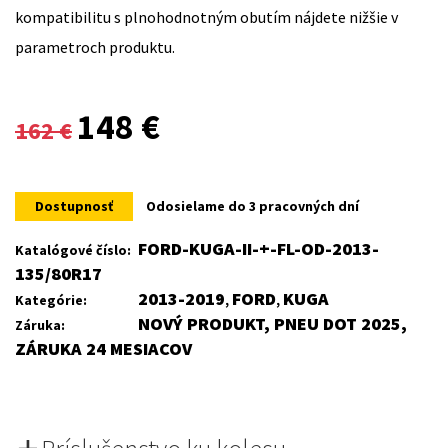
kompatibilitu s plnohodnotným obutím nájdete nižšie v
parametroch produktu.
Original
Current
148
€
162
€
price
price
was:
is:
Dostupnosť
Odosielame do 3 pracovných dní
162 €.
148 €.
FORD-KUGA-II-+-FL-OD-2013-
Katalógové číslo:
135/80R17
2013-2019
FORD
KUGA
Kategórie:
,
,
NOVÝ PRODUKT, PNEU DOT 2025,
Záruka:
ZÁRUKA 24 MESIACOV