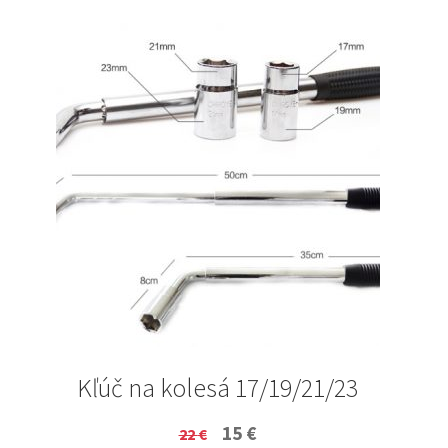
Kľúč na kolesá 17/19/21/23
Original
Current
15
€
22
€