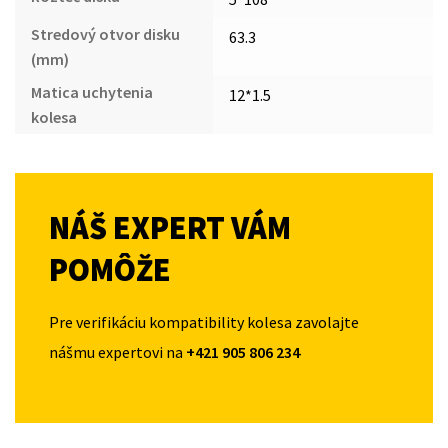
Stredový otvor disku
63.3
(mm)
Matica uchytenia
12*1.5
kolesa
NÁŠ EXPERT VÁM
POMÔŽE
Pre verifikáciu kompatibility kolesa zavolajte
nášmu expertovi na
+421 905 806 234