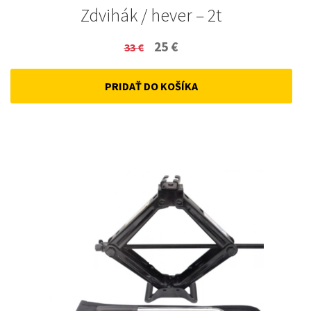
Zdvihák / hever – 2t
Original
Current
25
€
33
€
price
price
PRIDAŤ DO KOŠÍKA
was:
is:
33 €.
25 €.