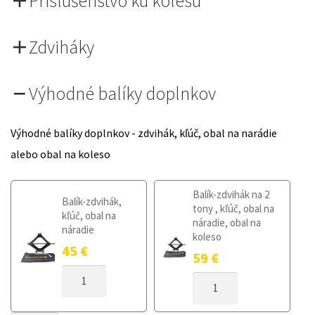
Príslušenstvo ku kolesu
Zdviháky
Výhodné balíky doplnkov
Výhodné balíky doplnkov - zdvihák, kľúč, obal na narádie
alebo obal na koleso
Balík-zdvihák na 2
Balík-zdvihák,
tony , kľúč, obal na
kľúč, obal na
náradie, obal na
náradie
koleso
45
€
59
€
MNOŽSTVO
MNOŽSTVO
DOJAZDOVÉ
DOJAZDOVÉ
KOLESO
KOLESO
FORD