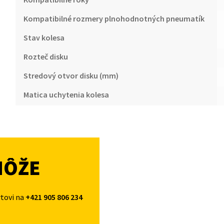
Kompatibilné rozmery plnohodnotných pneumatík
Stav kolesa
Rozteč disku
Stredový otvor disku (mm)
Matica uchytenia kolesa
MÔŽE
rtovi na
+421 905 806 234