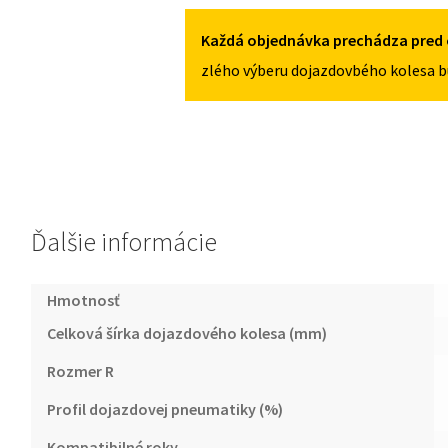
5X108
I
2008-
Každá objednávka prechádza pred 
2012
zlého výberu dojazdovbého kolesa b
135/90R16
5X108
Ďalšie informácie
Hmotnosť
Celková šírka dojazdového kolesa (mm)
Rozmer R
Profil dojazdovej pneumatiky (%)
Kompatibilné roky