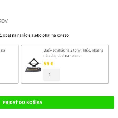
kov
č, obal na narádie alebo obal na koleso
l na
Balík-zdvihák na 2 tony , kľúč, obal na
náradie, obal na koleso
59
€
MNOŽSTVO
DOJAZDOVÉ
KOLESO
FORD
KUGA
I
PRIDAŤ DO KOŠÍKA
2008-
2012
135/90R16