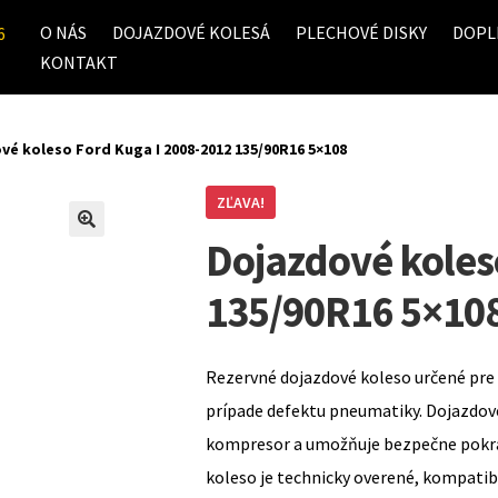
O NÁS
DOJAZDOVÉ KOLESÁ
PLECHOVÉ DISKY
DOPL
6
KONTAKT
vé koleso Ford Kuga I 2008-2012 135/90R16 5×108
ZĽAVA!
Dojazdové koles
135/90R16 5×10
Rezervné dojazdové koleso určené pre 
prípade defektu pneumatiky. Dojazdov
kompresor a umožňuje bezpečne pokrač
koleso je technicky overené, kompati