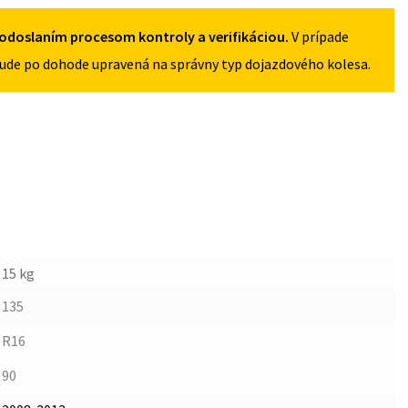
5X108
odoslaním procesom kontroly a verifikáciou.
V prípade
ude po dohode upravená na správny typ dojazdového kolesa.
15 kg
135
R16
90