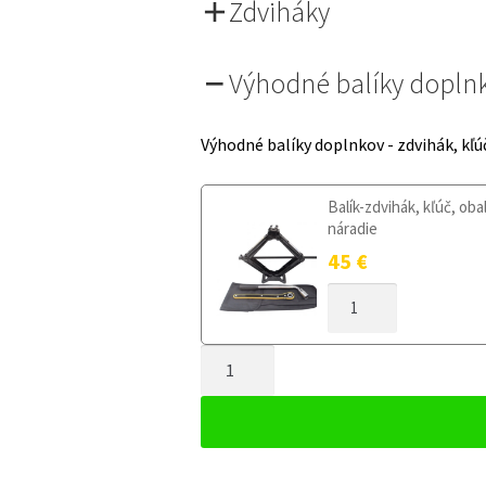
Zdviháky
Výhodné balíky dopln
Výhodné balíky doplnkov - zdvihák, kľú
Balík-zdvihák, kľúč, oba
náradie
45
€
MNOŽSTVO
DOJAZDOVÉ
KOLESO
MNOŽSTVO
FORD
KUGA
DOJAZDOVÉ
I
KOLESO
2008-
FORD
2012
KUGA
135/90R16