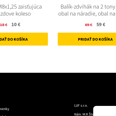
M8x1,25 zaisťujúca
Balík-zdvihák na 2 tony 
zdove koleso
obal na náradie, obal na
Original
Current
Original
Curr
10
€
59
€
18
€
69
€
price
price
price
price
DAŤ DO KOŠÍKA
PRIDAŤ DO KOŠÍKA
was:
is:
was:
is:
18 €.
10 €.
69 €.
59 €.
LUF s.r.o.
ienky
Nám. M.R.Štefanika 518,