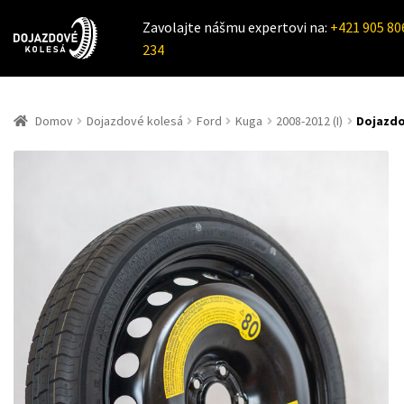
Zavolajte nášmu expertovi na:
+421 905 80
234
Domov
Dojazdové kolesá
Ford
Kuga
2008-2012 (I)
Dojazdo