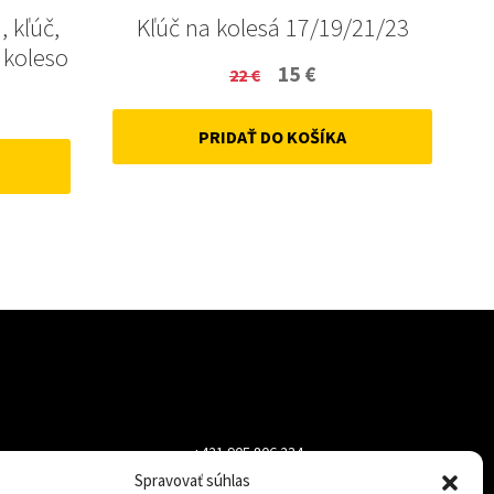
, kľúč,
Kľúč na kolesá 17/19/21/23
 koleso
Original
Current
15
€
22
€
ent
price
price
PRIDAŤ DO KOŠÍKA
was:
is:
22 €.
15 €.
+421 905 806 234
Spravovať súhlas
info@dojazdovekolesa.com