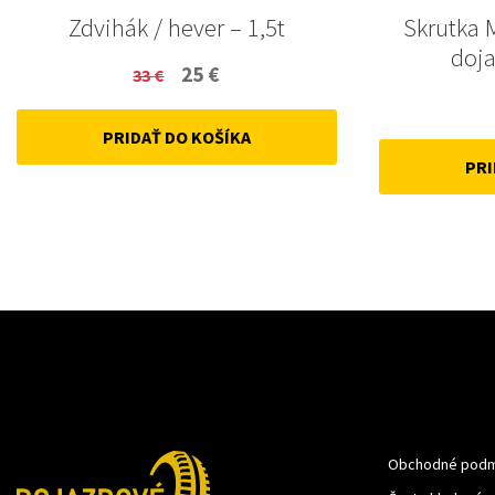
Zdvihák / hever – 1,5t
Skrutka 
doja
Original
Current
25
€
33
€
price
price
PRIDAŤ DO KOŠÍKA
was:
is:
PRI
33 €.
25 €.
Obchodné podm