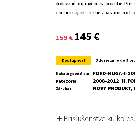
dodávané pripravené na použitie. Pre
obutím nájdete nižšie v parametroch 
Original
Current
145
€
159
€
price
price
was:
is:
Dostupnosť
Odosielame do 3 pr
159 €.
145 €.
FORD-KUGA-I-20
Katalógové číslo:
2008-2012 (I)
FO
Kategórie:
,
NOVÝ PRODUKT, 
Záruka:
Príslušenstvo ku koles