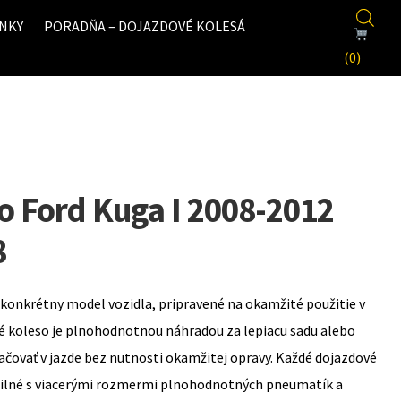
NKY
PORADŇA – DOJAZDOVÉ KOLESÁ
(0)
o Ford Kuga I 2008-2012
8
konkrétny model vozidla, pripravené na okamžité použitie v
é koleso je plnohodnotnou náhradou za lepiacu sadu alebo
ovať v jazde bez nutnosti okamžitej opravy. Každé dojazdové
bilné s viacerými rozmermi plnohodnotných pneumatík a