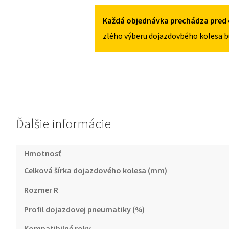
OD
2016
Každá objednávka prechádza pred 
125/80R15
zlého výberu dojazdovbého kolesa b
4X108
Ďalšie informácie
Hmotnosť
Celková šírka dojazdového kolesa (mm)
Rozmer R
Profil dojazdovej pneumatiky (%)
Kompatibilné roky