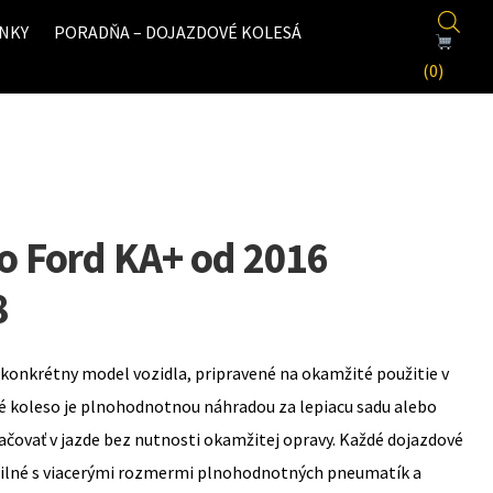
NKY
PORADŇA – DOJAZDOVÉ KOLESÁ
(0)
o Ford KA+ od 2016
8
konkrétny model vozidla, pripravené na okamžité použitie v
é koleso je plnohodnotnou náhradou za lepiacu sadu alebo
ovať v jazde bez nutnosti okamžitej opravy. Každé dojazdové
bilné s viacerými rozmermi plnohodnotných pneumatík a