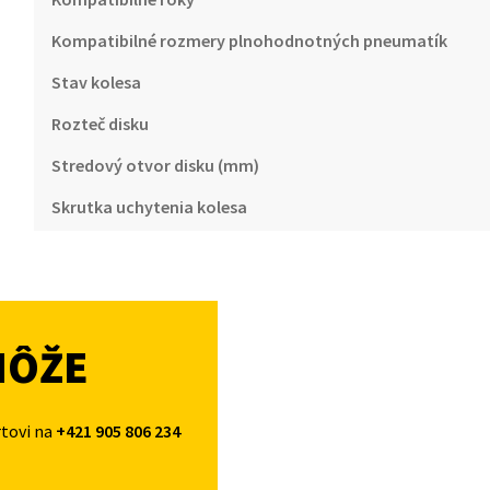
Kompatibilné rozmery plnohodnotných pneumatík
Stav kolesa
Rozteč disku
Stredový otvor disku (mm)
Skrutka uchytenia kolesa
MÔŽE
rtovi na
+421 905 806 234