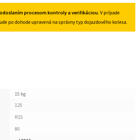
odoslaním procesom kontroly a verifikáciou.
V prípade
ude po dohode upravená na správny typ dojazdového kolesa.
15 kg
125
R15
80