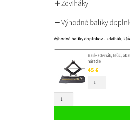
Zdviháky
Výhodné balíky dopln
Výhodné balíky doplnkov - zdvihák, kľú
Balík-zdvihák, kľúč, oba
náradie
45
€
MNOŽSTVO
DOJAZDOVÉ
KOLESO
MNOŽSTVO
FORD
KA+
DOJAZDOVÉ
OD
KOLESO
2016
FORD
125/80R15
KA+
4X108