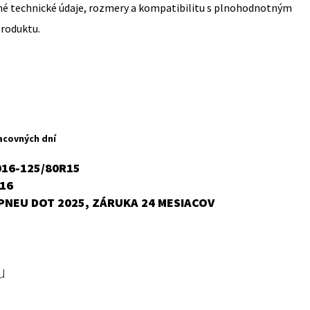
sné technické údaje, rozmery a kompatibilitu s plnohodnotným
produktu.
rent
ce
acovných dní
,41 €.
16-125/80R15
16
PNEU DOT 2025, ZÁRUKA 24 MESIACOV
u