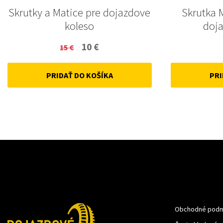
Skrutky a Matice pre dojazdove
Skrutka 
koleso
doja
Original
Current
10
€
15
€
price
price
PRIDAŤ DO KOŠÍKA
PRI
was:
is:
15 €.
10 €.
Obchodné podm