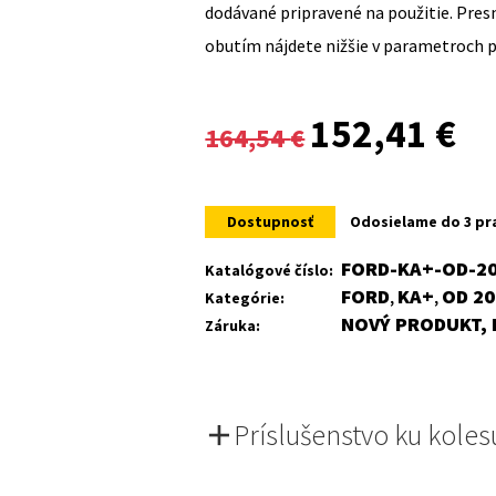
dodávané pripravené na použitie. Pre
obutím nájdete nižšie v parametroch 
Original
Cur
152,41
€
164,54
€
price
pri
was:
is:
Dostupnosť
Odosielame do 3 pr
164,54 €.
152
FORD-KA+-OD-20
Katalógové číslo:
FORD
KA+
OD 20
Kategórie:
,
,
NOVÝ PRODUKT, 
Záruka:
Príslušenstvo ku koles