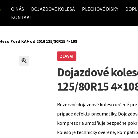
O NÁS
DOJAZDOVÉ KOLESÁ
PLECHOVÉ DISKY
DOPL
6
KONTAKT
leso Ford KA+ od 2016 125/80R15 4×108
ZĽAVA!
Dojazdové koles
125/80R15 4×10
Rezervné dojazdové koleso určené pre 
prípade defektu pneumatiky. Dojazdov
kompresor a umožňuje bezpečne pokrač
koleso je technicky overené, kompati