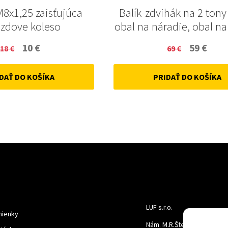
M8x1,25 zaisťujúca
Balík-zdvihák na 2 tony 
zdove koleso
obal na náradie, obal na
Original
Current
Original
Curr
10
€
59
€
18
€
69
€
price
price
price
price
DAŤ DO KOŠÍKA
PRIDAŤ DO KOŠÍKA
was:
is:
was:
is:
18 €.
10 €.
69 €.
59 €.
LUF s.r.o.
ienky
Nám. M.R.Štefanika 518,