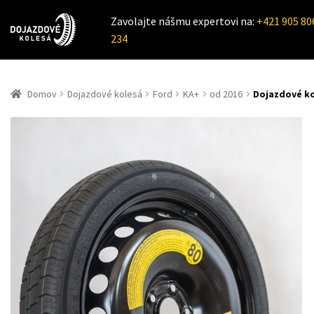
Zavolajte nášmu expertovi na:
+421 905 80
234
Domov
Dojazdové kolesá
Ford
KA+
od 2016
Dojazdové ko