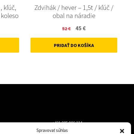
, kľúč,
Zdvihák / hever – 1,5t / kľúč /
 koleso
obal na náradie
ent
Original
Current
45
€
52
€
price
price
PRIDAŤ DO KOŠÍKA
was:
is:
52 €.
45 €.
+421 905 806 234
Spravovať súhlas
info@dojazdovekolesa.com