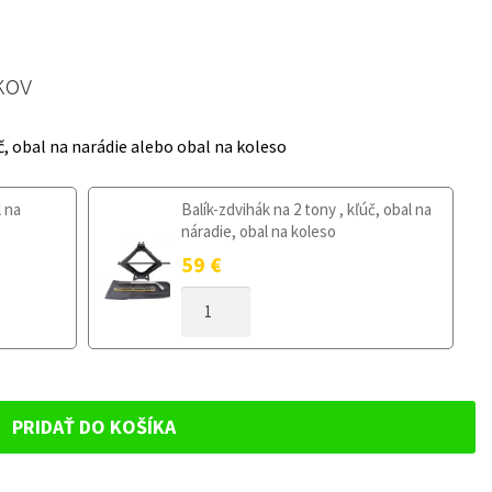
kov
č, obal na narádie alebo obal na koleso
l na
Balík-zdvihák na 2 tony , kľúč, obal na
náradie, obal na koleso
59
€
MNOŽSTVO
DOJAZDOVÉ
KOLESO
FORD
KA+
OD
PRIDAŤ DO KOŠÍKA
2016
125/80R15
4X108