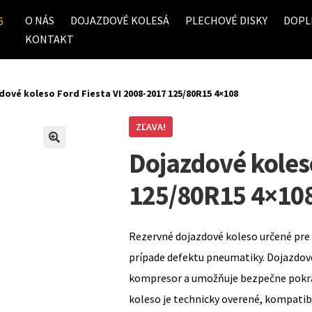
O NÁS
DOJAZDOVÉ KOLESÁ
PLECHOVÉ DISKY
DOPL
6
KONTAKT
dové koleso Ford Fiesta VI 2008-2017 125/80R15 4×108
ZĽAVA!
Dojazdové koleso
125/80R15 4×10
Rezervné dojazdové koleso určené pre 
prípade defektu pneumatiky. Dojazdov
kompresor a umožňuje bezpečne pokrač
koleso je technicky overené, kompati