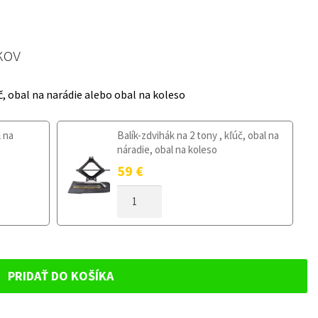
kov
č, obal na narádie alebo obal na koleso
l na
Balík-zdvihák na 2 tony , kľúč, obal na
náradie, obal na koleso
59
€
MNOŽSTVO
DOJAZDOVÉ
KOLESO
FORD
FIESTA
VI
PRIDAŤ DO KOŠÍKA
2008-
2017
125/80R15