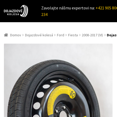
Zavolajte nášmu expertovi na:
+421 905 80
234
Domov
Dojazdové kolesá
Ford
Fiesta
2008-2017 (VI)
Dojaz