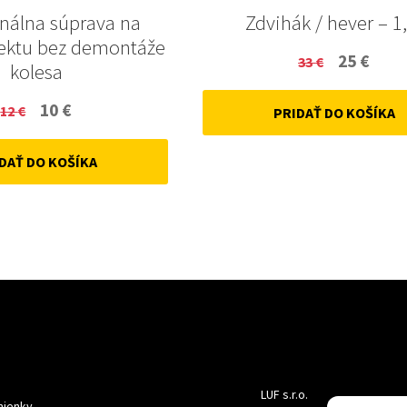
onálna súprava na
Zdvihák / hever – 1,
ektu bez demontáže
Original
Curr
25
€
33
€
kolesa
price
price
Original
Current
10
€
12
€
PRIDAŤ DO KOŠÍKA
was:
is:
price
price
33 €.
25 €.
DAŤ DO KOŠÍKA
was:
is:
12 €.
10 €.
LUF s.r.o.
ienky