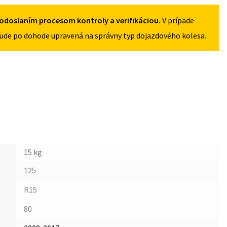
4X108
odoslaním procesom kontroly a verifikáciou.
V prípade
ude po dohode upravená na správny typ dojazdového kolesa.
15 kg
125
R15
80