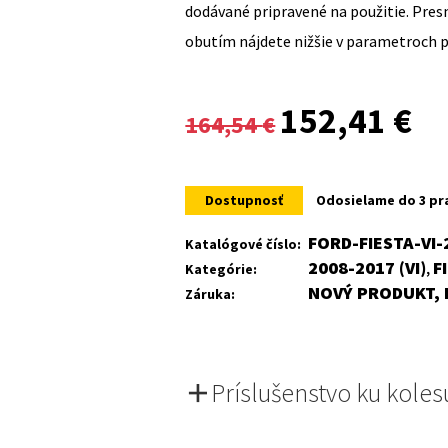
dodávané pripravené na použitie. Pre
obutím nájdete nižšie v parametroch 
Original
Cur
152,41
€
164,54
€
price
pri
was:
is:
Dostupnosť
Odosielame do 3 pr
164,54 €.
152
FORD-FIESTA-VI-
Katalógové číslo:
2008-2017 (VI)
F
Kategórie:
,
NOVÝ PRODUKT, 
Záruka:
Príslušenstvo ku koles