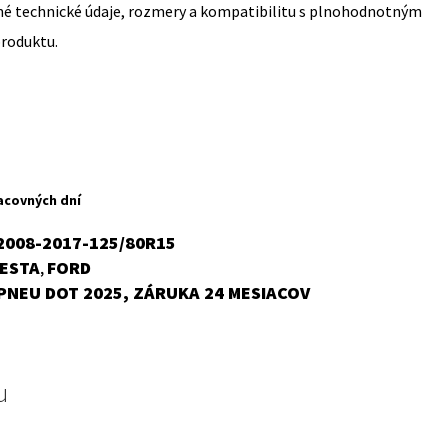
sné technické údaje, rozmery a kompatibilitu s plnohodnotným
produktu.
rent
ce
acovných dní
,41 €.
2008-2017-125/80R15
IESTA
FORD
,
PNEU DOT 2025, ZÁRUKA 24 MESIACOV
u