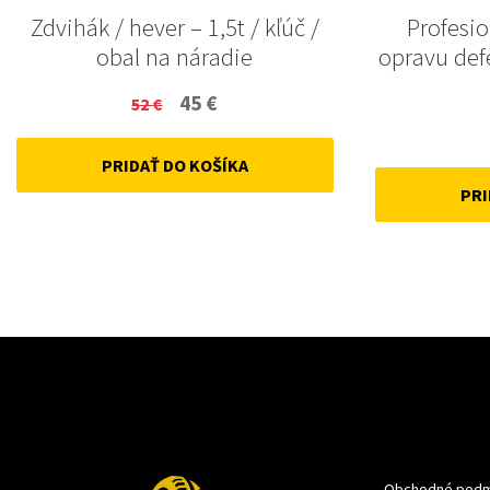
Zdvihák / hever – 1,5t / kľúč /
Profesi
obal na náradie
opravu def
Original
Current
45
€
52
€
price
price
PRIDAŤ DO KOŠÍKA
was:
is:
PRI
52 €.
45 €.
Obchodné podm