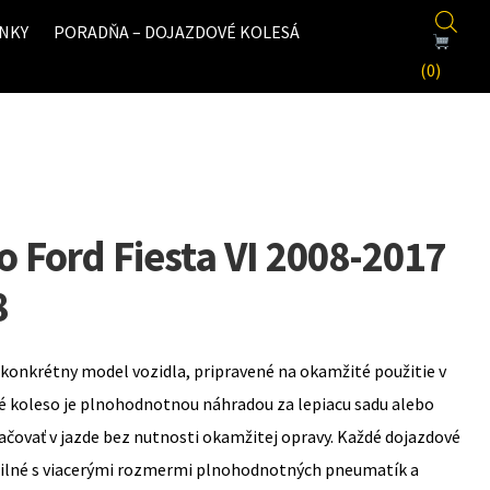
NKY
PORADŇA – DOJAZDOVÉ KOLESÁ
(0)
 Ford Fiesta VI 2008-2017
8
konkrétny model vozidla, pripravené na okamžité použitie v
é koleso je plnohodnotnou náhradou za lepiacu sadu alebo
ovať v jazde bez nutnosti okamžitej opravy. Každé dojazdové
bilné s viacerými rozmermi plnohodnotných pneumatík a