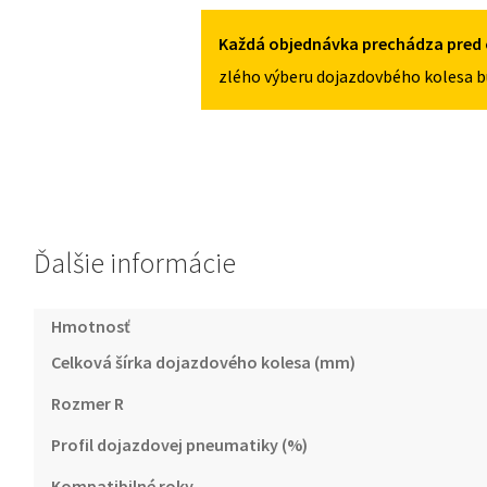
4X108
VI
2008-
Každá objednávka prechádza pred 
2017
zlého výberu dojazdovbého kolesa b
125/80R15
4X108
Ďalšie informácie
Hmotnosť
Celková šírka dojazdového kolesa (mm)
Rozmer R
Profil dojazdovej pneumatiky (%)
Kompatibilné roky