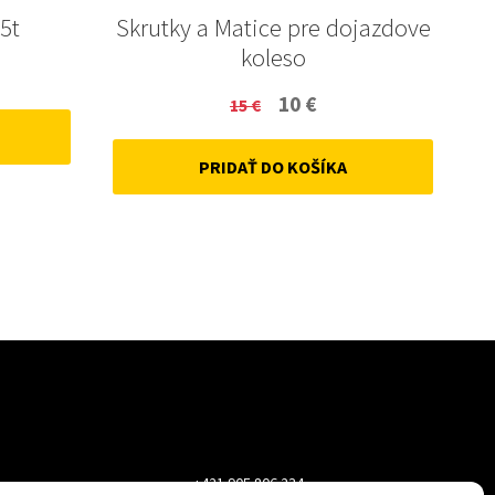
5t
Skrutky a Matice pre dojazdove
koleso
ent
Original
Current
10
€
15
€
price
price
PRIDAŤ DO KOŠÍKA
was:
is:
15 €.
10 €.
+421 905 806 234