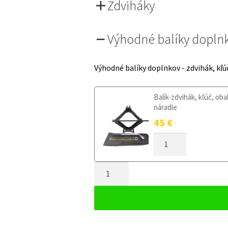
Zdviháky
Výhodné balíky dopln
Výhodné balíky doplnkov - zdvihák, kľú
Balík-zdvihák, kľúč, oba
náradie
45
€
MNOŽSTVO
DOJAZDOVÉ
KOLESO
MNOŽSTVO
FORD
FIESTA
DOJAZDOVÉ
VI
KOLESO
2008-
FORD
2017
FIESTA
125/80R15