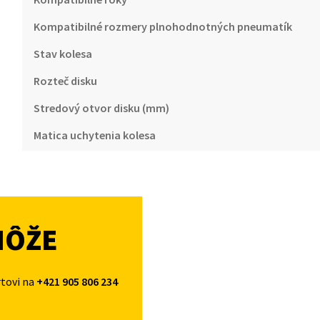
Kompatibilné rozmery plnohodnotných pneumatík
Stav kolesa
Rozteč disku
Stredový otvor disku (mm)
Matica uchytenia kolesa
MÔŽE
rtovi na
+421 905 806 234