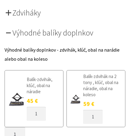
Zdviháky
Výhodné balíky doplnkov
Výhodné balíky doplnkov - zdvihák, kľúč, obal na narádie
alebo obal na koleso
Balík-zdvihák na 2
Balík-zdvihák,
tony , kľúč, obal na
kľúč, obal na
náradie, obal na
náradie
koleso
45
€
59
€
MNOŽSTVO
MNOŽSTVO
DOJAZDOVÉ
DOJAZDOVÉ
KOLESO
KOLESO
FORD
MNOŽSTVO
FORD
EDGE