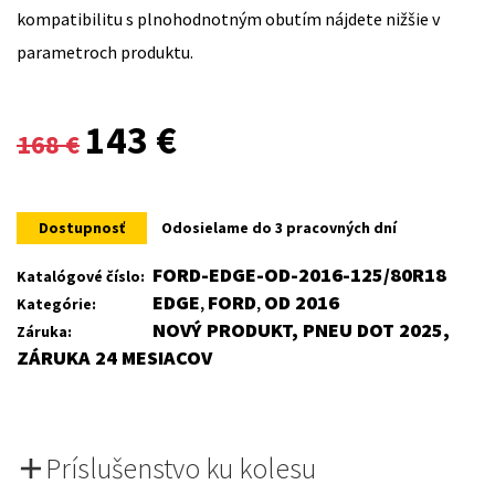
kompatibilitu s plnohodnotným obutím nájdete nižšie v
parametroch produktu.
Original
Current
143
€
168
€
price
price
was:
is:
Dostupnosť
Odosielame do 3 pracovných dní
168 €.
143 €.
FORD-EDGE-OD-2016-125/80R18
Katalógové číslo:
EDGE
FORD
OD 2016
Kategórie:
,
,
NOVÝ PRODUKT, PNEU DOT 2025,
Záruka:
ZÁRUKA 24 MESIACOV
Príslušenstvo ku kolesu