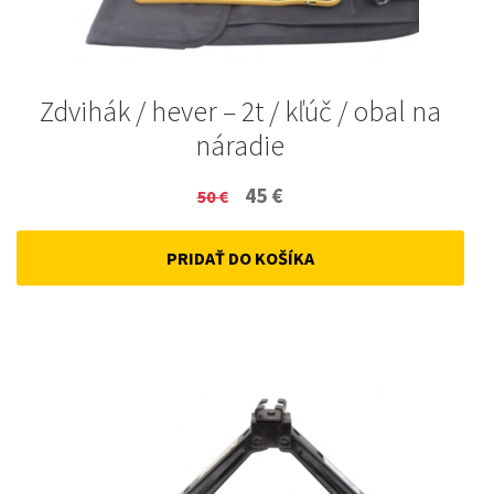
Zdvihák / hever – 2t / kľúč / obal na
náradie
Original
Current
45
€
50
€
price
price
PRIDAŤ DO KOŠÍKA
was:
is:
50 €.
45 €.