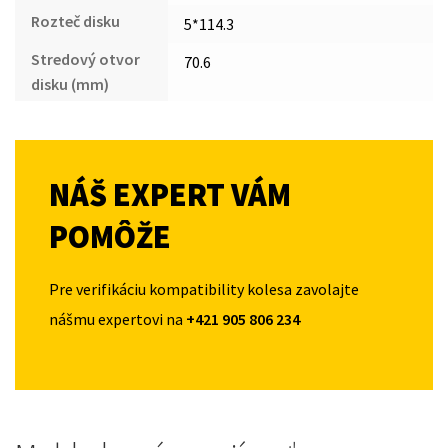
Rozteč disku
5*114.3
Stredový otvor
70.6
disku (mm)
NÁŠ EXPERT VÁM
POMÔŽE
Pre verifikáciu kompatibility kolesa zavolajte
nášmu expertovi na
+421 905 806 234