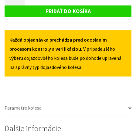
EDGE
DOJAZDOVÉ
OD
OD
KOLESO
2016
PRIDAŤ DO KOŠÍKA
2016
125/80R18
FORD
125/80R18
5X108
EDGE
5X108
OD
Každá objednávka prechádza pred odoslaním
2016
125/80R18
procesom kontroly a verifikáciou.
V prípade zlého
5X108
výberu dojazdovbého kolesa bude po dohode upravená
na správny typ dojazdového kolesa.
Parametre kolesa
Ďalšie informácie