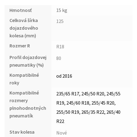
Hmotnosť
15 kg
Celková šírka
125
dojazdového
kolesa (mm)
Rozmer R
R18
Profil dojazdovej
80
pneumatiky (%)
Kompatibilné
od 2016
roky
Kompatibilné
235/65 R17, 245/50 R20, 245/55
rozmery
R19, 245/60 R18, 255/45 R20,
plnohodnotných
255/50 R19, 265/35 R22, 265/40
pneumatík
R22
Stav kolesa
Nové