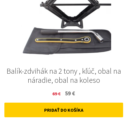
Balík-zdvihák na 2 tony , kľúč, obal na
náradie, obal na koleso
Original
Current
59
€
69
€
price
price
PRIDAŤ DO KOŠÍKA
was:
is:
69 €.
59 €.