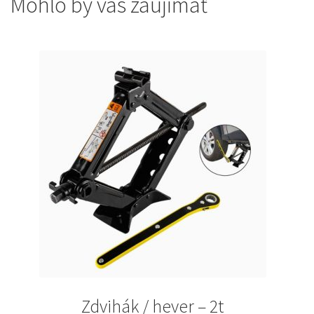
Mohlo by vás zaujímať
Zdvihák / hever – 2t