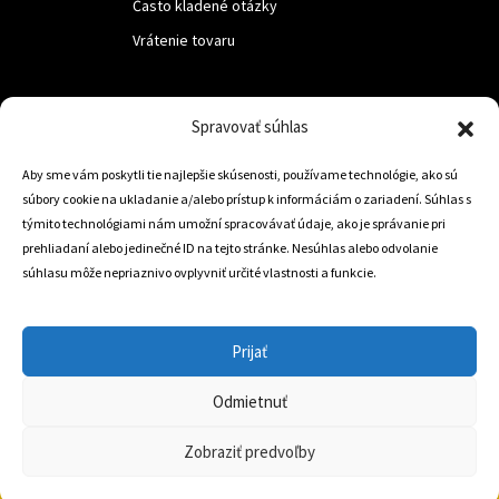
Často kladené otázky
Vrátenie tovaru
LUF s.r.o.
Spravovať súhlas
Nám. M.R.Štefanika 518,
Aby sme vám poskytli tie najlepšie skúsenosti, používame technológie, ako sú
Trstená 02801
súbory cookie na ukladanie a/alebo prístup k informáciám o zariadení. Súhlas s
týmito technológiami nám umožní spracovávať údaje, ako je správanie pri
prehliadaní alebo jedinečné ID na tejto stránke. Nesúhlas alebo odvolanie
súhlasu môže nepriaznivo ovplyvniť určité vlastnosti a funkcie.
+421 905 806 234
info@dojazdovekolesa.com
Prijať
Český Eshop
Odmietnuť
0
Zobraziť predvoľby