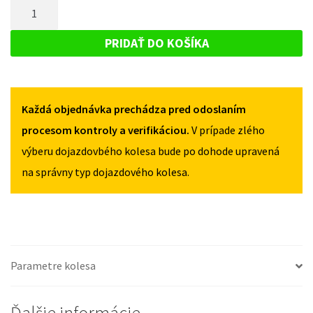
MNOŽSTVO
FIAT
PUNTO
PUNTO
DOJAZDOVÉ
GRANDE
GRANDE
KOLESO
OD
PRIDAŤ DO KOŠÍKA
OD
2008
FIAT
2008
125/70R16
PUNTO
125/70R16
4X100
4X100
GRANDE
Každá objednávka prechádza pred odoslaním
OD
2008
procesom kontroly a verifikáciou.
V prípade zlého
125/70R16
výberu dojazdovbého kolesa bude po dohode upravená
4X100
na správny typ dojazdového kolesa.
Parametre kolesa