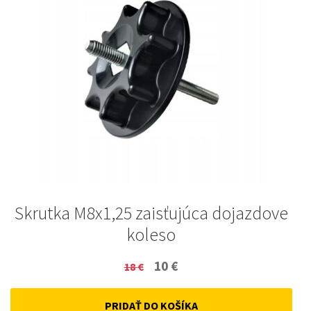
Skrutka M8x1,25 zaisťujúca dojazdove
koleso
Original
Current
10
€
18
€
price
price
PRIDAŤ DO KOŠÍKA
was:
is: