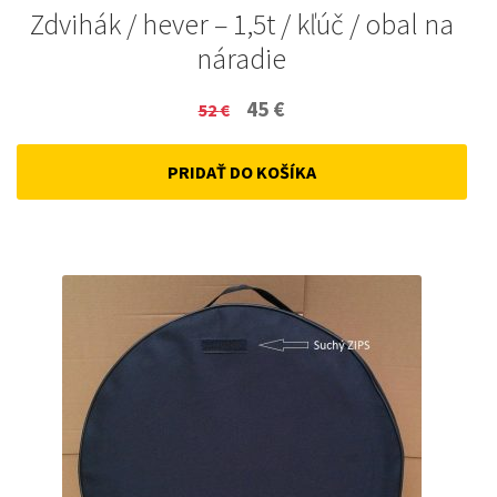
Zdvihák / hever – 1,5t / kľúč / obal na
náradie
Original
Current
45
€
52
€
price
price
PRIDAŤ DO KOŠÍKA
was:
is:
52 €.
45 €.