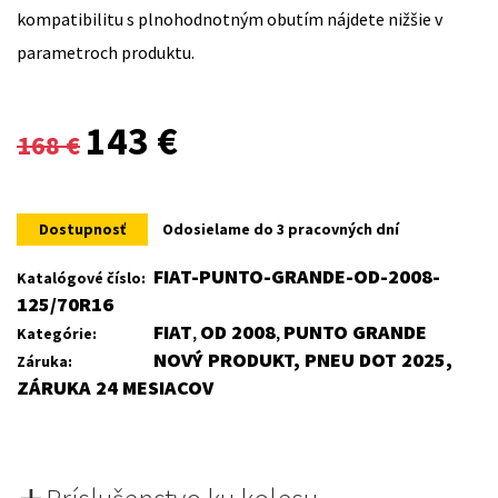
kompatibilitu s plnohodnotným obutím nájdete nižšie v
parametroch produktu.
Original
Current
143
€
168
€
price
price
was:
is:
Dostupnosť
Odosielame do 3 pracovných dní
168 €.
143 €.
FIAT-PUNTO-GRANDE-OD-2008-
Katalógové číslo:
125/70R16
FIAT
OD 2008
PUNTO GRANDE
Kategórie:
,
,
NOVÝ PRODUKT, PNEU DOT 2025,
Záruka:
ZÁRUKA 24 MESIACOV