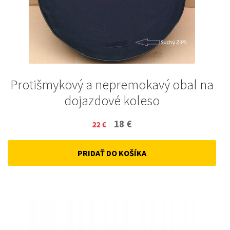
Protišmykový a nepremokavý obal na
dojazdové koleso
Original
Current
18
€
22
€
price
price
PRIDAŤ DO KOŠÍKA
was:
is:
22 €.
18 €.