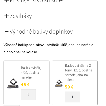
Príslušenstvo ku kolesu
Zdviháky
Výhodné balíky doplnkov
Výhodné balíky doplnkov - zdvihák, kľúč, obal na narádie
alebo obal na koleso
Balík-zdvihák na 2
Balík-zdvihák,
tony , kľúč, obal na
kľúč, obal na
náradie, obal na
náradie
koleso
45
€
59
€
MNOŽSTVO
MNOŽSTVO
DOJAZDOVÉ
DOJAZDOVÉ
KOLESO
KOLESO
FIAT