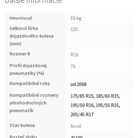
Ďalšie informácie
Hmotnosť
15 kg
Celková šírka
125
dojazdového kolesa
(mm)
Rozmer R
R16
Profil dojazdovej
70
pneumatiky (%)
Kompatibilné roky
od 2008
Kompatibilné rozmery
175/65 R15, 185/60 R15,
plnohodnotných
195/50 R16, 195/55 R15,
pneumatík
205/45 R17
Stav kolesa
Nové
Rozteč disku
4*100