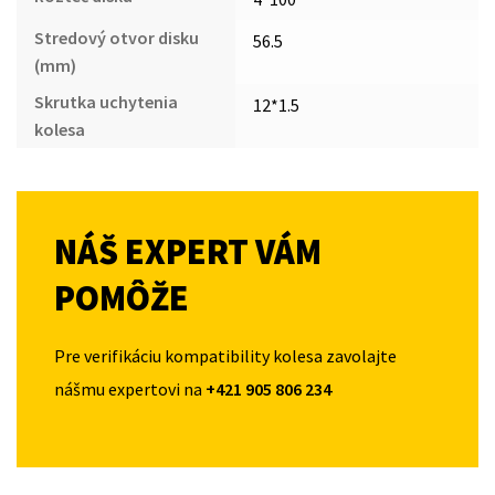
Stredový otvor disku
56.5
(mm)
Skrutka uchytenia
12*1.5
kolesa
NÁŠ EXPERT VÁM
POMÔŽE
Pre verifikáciu kompatibility kolesa zavolajte
nášmu expertovi na
+421 905 806 234