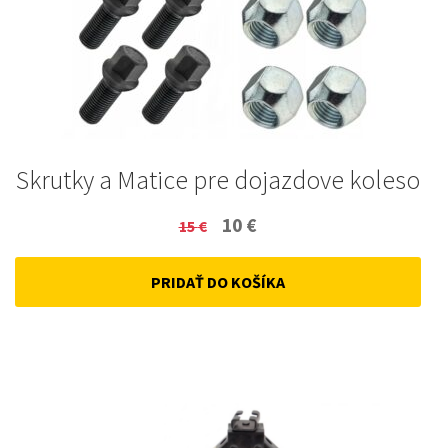
Skrutky a Matice pre dojazdove koleso
Original
Current
10
€
15
€
price
price
PRIDAŤ DO KOŠÍKA
was:
is:
15 €.
10 €.