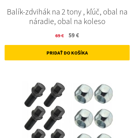
Balík-zdvihák na 2 tony , kľúč, obal na
náradie, obal na koleso
Original
Current
59
€
69
€
price
price
PRIDAŤ DO KOŠÍKA
was:
is:
69 €.
59 €.