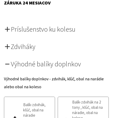
ZÁRUKA 24 MESIACOV
Príslušenstvo ku kolesu
Zdviháky
Výhodné balíky doplnkov
Výhodné balíky doplnkov - zdvihák, kľúč, obal na narádie
alebo obal na koleso
Balík-zdvihák na 2
Balík-zdvihák,
tony , kľúč, obal na
kľúč, obal na
náradie, obal na
náradie
koleso