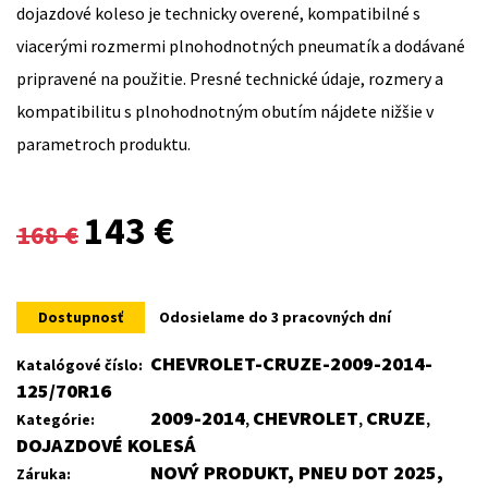
dojazdové koleso je technicky overené, kompatibilné s
viacerými rozmermi plnohodnotných pneumatík a dodávané
pripravené na použitie. Presné technické údaje, rozmery a
kompatibilitu s plnohodnotným obutím nájdete nižšie v
parametroch produktu.
Original
Current
143
€
168
€
price
price
was:
is:
Dostupnosť
Odosielame do 3 pracovných dní
168 €.
143 €.
CHEVROLET-CRUZE-2009-2014-
Katalógové číslo:
125/70R16
2009-2014
CHEVROLET
CRUZE
Kategórie:
,
,
,
DOJAZDOVÉ KOLESÁ
NOVÝ PRODUKT, PNEU DOT 2025,
Záruka: