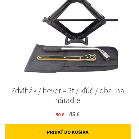
Zdvihák / hever – 2t / kľúč / obal na
náradie
Original
Current
45
€
50
€
price
price
PRIDAŤ DO KOŠÍKA
was:
is: