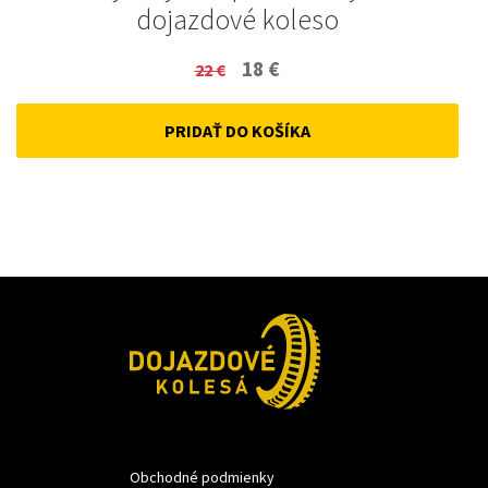
dojazdové koleso
Original
Current
18
€
22
€
price
price
PRIDAŤ DO KOŠÍKA
was:
is:
22 €.
18 €.
Obchodné podmienky