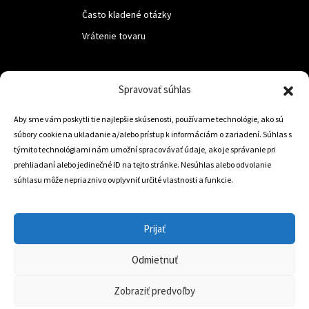
Často kladené otázky
Vrátenie tovaru
LUF s.r.o.
Spravovať súhlas
Nám. M.R.Štefanika 518,
Aby sme vám poskytli tie najlepšie skúsenosti, používame technológie, ako sú
Trstená 02801
súbory cookie na ukladanie a/alebo prístup k informáciám o zariadení. Súhlas s
týmito technológiami nám umožní spracovávať údaje, ako je správanie pri
prehliadaní alebo jedinečné ID na tejto stránke. Nesúhlas alebo odvolanie
súhlasu môže nepriaznivo ovplyvniť určité vlastnosti a funkcie.
+421 905 806 234
info@dojazdovekolesa.com
Prijať
Český Eshop
Odmietnuť
0
Zobraziť predvoľby