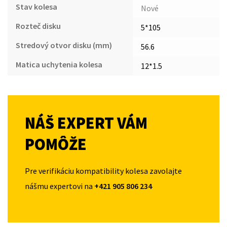
Stav kolesa
Nové
Rozteč disku
5*105
Stredový otvor disku (mm)
56.6
Matica uchytenia kolesa
12*1.5
NÁŠ EXPERT VÁM
POMÔŽE
Pre verifikáciu kompatibility kolesa zavolajte
nášmu expertovi na
+421 905 806 234