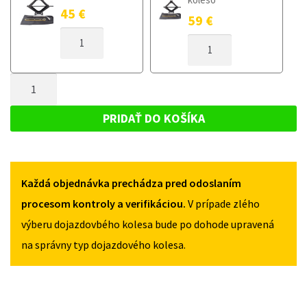
45
€
59
€
MNOŽSTVO
MNOŽSTVO
DOJAZDOVÉ
DOJAZDOVÉ
KOLESO
KOLESO
CHEVROLET
MNOŽSTVO
CHEVROLET
CRUZE
CRUZE
DOJAZDOVÉ
2009-
2009-
KOLESO
2014
PRIDAŤ DO KOŠÍKA
2014
125/70R16
CHEVROLET
125/70R16
5X105
CRUZE
5X105
2009-
Každá objednávka prechádza pred odoslaním
2014
125/70R16
procesom kontroly a verifikáciou.
V prípade zlého
5X105
výberu dojazdovbého kolesa bude po dohode upravená
na správny typ dojazdového kolesa.