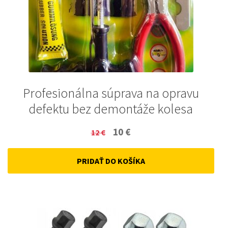
Profesionálna súprava na opravu
defektu bez demontáže kolesa
Original
Current
10
€
12
€
price
price
PRIDAŤ DO KOŠÍKA
was:
is:
12 €.
10 €.