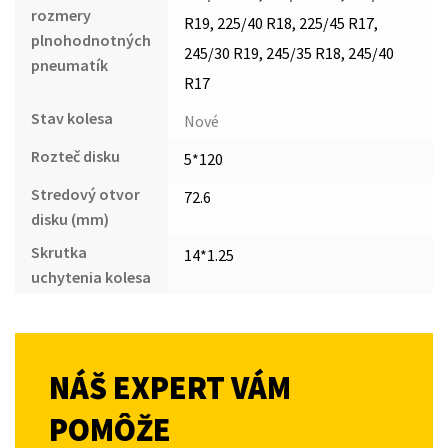
rozmery
R19, 225/40 R18, 225/45 R17,
plnohodnotných
245/30 R19, 245/35 R18, 245/40
pneumatík
R17
Stav kolesa
Nové
Rozteč disku
5*120
Stredový otvor
72.6
disku (mm)
Skrutka
14*1.25
uchytenia kolesa
NÁŠ EXPERT VÁM
POMÔŽE