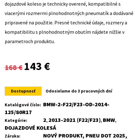
dojazdové koleso je technicky overené, kompatibilné s
viacerými rozmermi plnohodnotných pneumatík a dodávané
pripravené na použitie. Presné technické údaje, rozmery a
kompatibilitu s plnohodnotným obutím nájdete nižšie v
parametroch produktu.
Original
Current
143
€
168
€
price
price
was:
is:
Dostupnosť
Odosielame do 3 pracovných dní
168 €.
143 €.
BMW-2-F22/F23-OD-2014-
Katalógové číslo:
125/80R17
2
2013-2021 (F22/F23)
BMW
Kategórie:
,
,
,
DOJAZDOVÉ KOLESÁ
NOVÝ PRODUKT, PNEU DOT 2025,
Záruka: