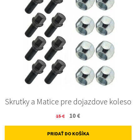
Skrutky a Matice pre dojazdove koleso
Original
Current
10
€
15
€
price
price
PRIDAŤ DO KOŠÍKA
was:
is: