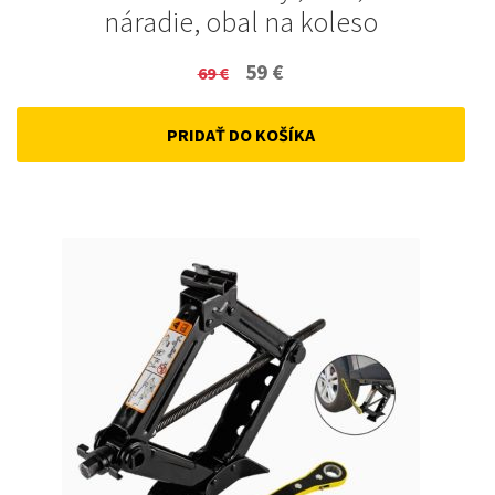
náradie, obal na koleso
Original
Current
59
€
69
€
price
price
PRIDAŤ DO KOŠÍKA
was:
is:
69 €.
59 €.