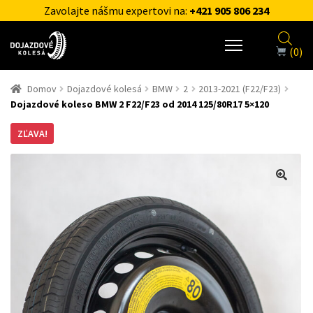
Zavolajte nášmu expertovi na:
+421 905 806 234
(0)
Domov
Dojazdové kolesá
BMW
2
2013-2021 (F22/F23)
Dojazdové koleso BMW 2 F22/F23 od 2014 125/80R17 5×120
ZĽAVA!