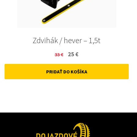
Zdvihák / hever – 1,5t
Original
Current
25
€
33
€
price
price
PRIDAŤ DO KOŠÍKA
was:
is:
33 €.
25 €.