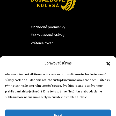
Obchodné podmienky
Často kladené otázky
Vrátenie tovaru
LUF s.r.o.
Spravovať súhlas
Nám. M.R.Štefanika 518,
Aby sme vám poskytli tie najlepšie skúsenosti, používame technológie, ako sú
Trstená 02801
súbory cookie na ukladanie a/alebo prístup k informáciám o zariadení. Súhlas s
týmito technológiami nám umožní spracovávať údaje, ako je správanie pri
prehliadaní alebo jedinečné ID na tejto stránke. Nesúhlas alebo odvolanie
súhlasu môže nepriaznivo ovplyvniť určité vlastnosti a funkcie.
+421 905 806 234
info@dojazdovekolesa.com
Prijať