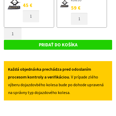
45
€
59
€
MNOŽSTVO
MNOŽSTVO
DOJAZDOVÉ
DOJAZDOVÉ
KOLESO
KOLESO
BMW
MNOŽSTVO
BMW
2
2
DOJAZDOVÉ
F22/F23
F22/F23
KOLESO
OD
PRIDAŤ DO KOŠÍKA
OD
2014
BMW
2014
125/80R17
2
125/80R17
5X120
5X120
F22/F23
Každá objednávka prechádza pred odoslaním
OD
2014
procesom kontroly a verifikáciou.
V prípade zlého
125/80R17
výberu dojazdovbého kolesa bude po dohode upravená
5X120
na správny typ dojazdového kolesa.