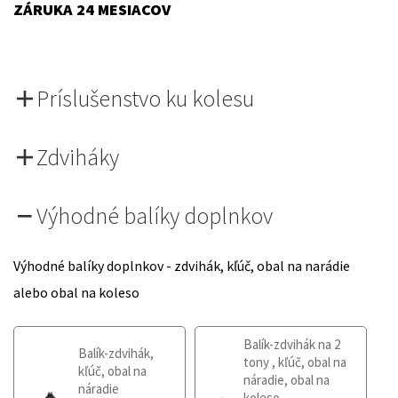
ZÁRUKA 24 MESIACOV
Príslušenstvo ku kolesu
Zdviháky
Výhodné balíky doplnkov
Výhodné balíky doplnkov - zdvihák, kľúč, obal na narádie
alebo obal na koleso
Balík-zdvihák na 2
Balík-zdvihák,
tony , kľúč, obal na
kľúč, obal na
náradie, obal na
náradie
koleso