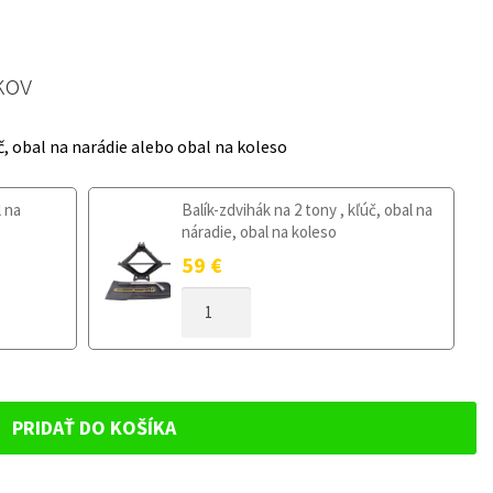
kov
č, obal na narádie alebo obal na koleso
l na
Balík-zdvihák na 2 tony , kľúč, obal na
náradie, obal na koleso
59
€
MNOŽSTVO
DOJAZDOVÉ
KOLESO
AUDI
S8
D2
PRIDAŤ DO KOŠÍKA
1996-
2003
125/70R19