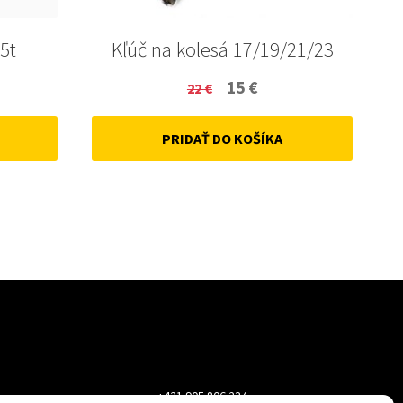
5t
Kľúč na kolesá 17/19/21/23
ent
Original
Current
15
€
22
€
price
price
PRIDAŤ DO KOŠÍKA
was:
is:
22 €.
15 €.
+421 905 806 234