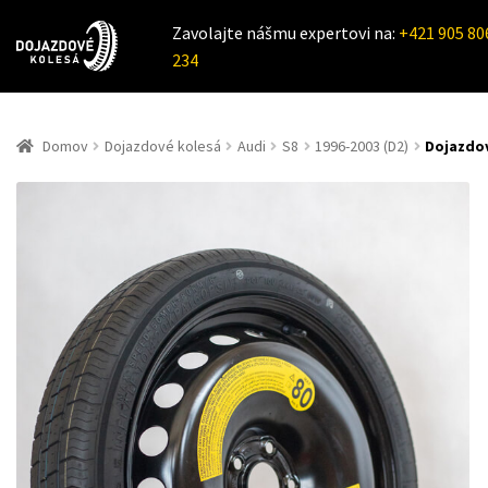
Zavolajte nášmu expertovi na:
+421 905 80
234
Domov
Dojazdové kolesá
Audi
S8
1996-2003 (D2)
Dojazdov