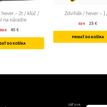
 hever – 2t / kľúč /
Zdvihák / hever – 1,
l na náradie
Original
Curr
25
€
33
€
Original
Current
45
€
50
€
price
price
price
price
PRIDAŤ DO KOŠÍKA
was:
is:
DAŤ DO KOŠÍKA
was:
is:
33 €.
25 €.
50 €.
45 €.
LUF s.r.o.