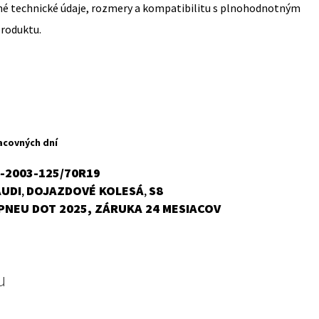
sné technické údaje, rozmery a kompatibilitu s plnohodnotným
produktu.
acovných dní
6-2003-125/70R19
AUDI
DOJAZDOVÉ KOLESÁ
S8
,
,
PNEU DOT 2025, ZÁRUKA 24 MESIACOV
u