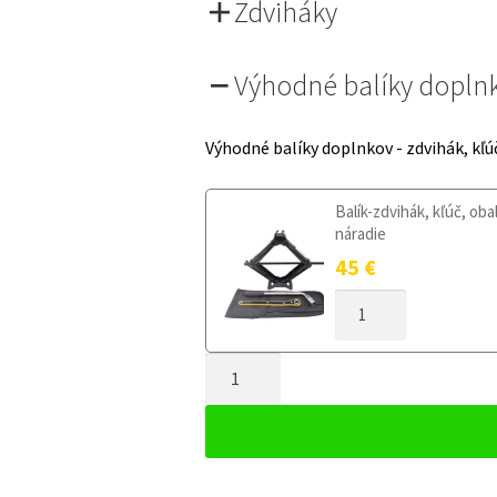
Zdviháky
Výhodné balíky dopln
Výhodné balíky doplnkov - zdvihák, kľú
Balík-zdvihák, kľúč, oba
náradie
45
€
MNOŽSTVO
DOJAZDOVÉ
KOLESO
MNOŽSTVO
AUDI
S8
DOJAZDOVÉ
D2
KOLESO
1996-
AUDI
2003
S8
125/70R19