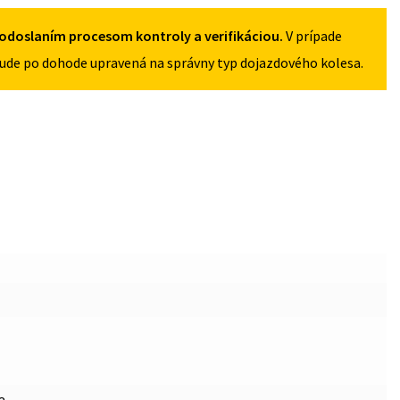
5X112
odoslaním procesom kontroly a verifikáciou.
V prípade
ude po dohode upravená na správny typ dojazdového kolesa.