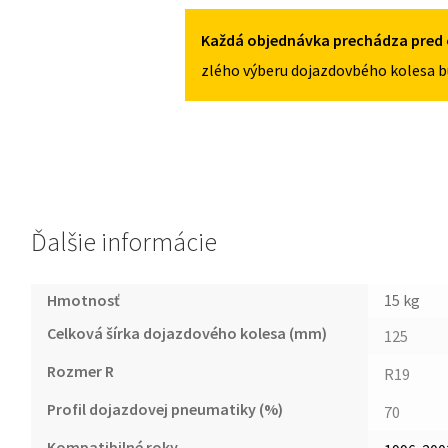
5X112
D2
1996-
Každá objednávka prechádza pred 
2003
zlého výberu dojazdovbého kolesa b
125/70R19
5X112
Ďalšie informácie
Hmotnosť
15 kg
Celková šírka dojazdového kolesa (mm)
125
Rozmer R
R19
Profil dojazdovej pneumatiky (%)
70
Kompatibilné roky