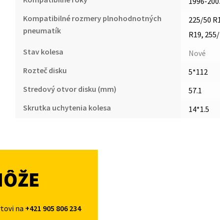
1996-200
Kompatibilné rozmery plnohodnotných
225/50 R1
pneumatík
R19, 255
Stav kolesa
Nové
Rozteč disku
5*112
Stredový otvor disku (mm)
57.1
Skrutka uchytenia kolesa
14*1.5
MÔŽE
rtovi na
+421 905 806 234