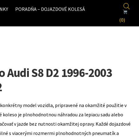
NKY
PORADŇA – DOJAZDOVÉ KOLESÁ
(0)
o Audi S8 D2 1996-2003
2
konkrétny model vozidla, pripravené na okamžité použitie v
é koleso je plnohodnotnou náhradou za lepiacu sadu alebo
ovať v jazde bez nutnosti okamžitej opravy. Každé dojazdové
bilné s viacerými rozmermi plnohodnotných pneumatík a