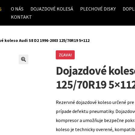
O NÁS
DOJAZDOVÉ KOLESÁ
PLECHOVÉ DISKY
DOPL
6
KONTAKT
é koleso Audi S8 D2 1996-2003 125/70R19 5×112
ZĽAVA!
Dojazdové koles
125/70R19 5×11
Rezervné dojazdové koleso určené pre 
prípade defektu pneumatiky. Dojazdov
kompresor a umožňuje bezpečne pokrač
koleso je technicky overené, kompati