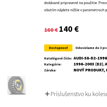
dodávané pripravené na použitie. Pre
obutím nájdete nižšie v parametroch 
Original
Current
140
€
160
€
price
price
was:
is:
Dostupnosť
Odosielame do 3 pr
160 €.
140 €.
AUDI-S8-D2-199
Katalógové číslo:
1996-2003 (D2)
Kategórie:
,
NOVÝ PRODUKT, 
Záruka:
Príslušenstvo ku koles