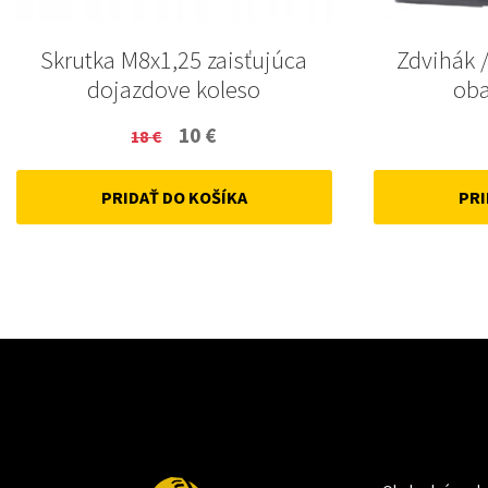
Skrutka M8x1,25 zaisťujúca
Zdvihák /
dojazdove koleso
oba
Original
Current
10
€
18
€
price
price
PRIDAŤ DO KOŠÍKA
PRI
was:
is:
18 €.
10 €.