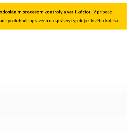
5X112
odoslaním procesom kontroly a verifikáciou.
V prípade
ude po dohode upravená na správny typ dojazdového kolesa.