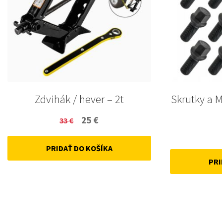
Zdvihák / hever – 2t
Skrutky a 
Original
Current
25
€
33
€
price
price
PRIDAŤ DO KOŠÍKA
was:
is:
PRI
33 €.
25 €.