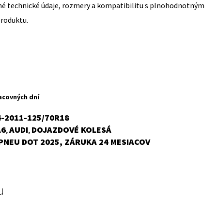
sné technické údaje, rozmery a kompatibilitu s plnohodnotným
produktu.
acovných dní
4-2011-125/70R18
A6
AUDI
DOJAZDOVÉ KOLESÁ
,
,
PNEU DOT 2025, ZÁRUKA 24 MESIACOV
u