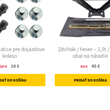
Matice pre dojazdove
Zdvihák / hever – 1,5t /
koleso
obal na náradie
Original
Current
Original
Curr
10
€
45
€
15
€
52
€
price
price
price
price
DAŤ DO KOŠÍKA
PRIDAŤ DO KOŠÍKA
was:
is:
was:
is:
15 €.
10 €.
52 €.
45 €.