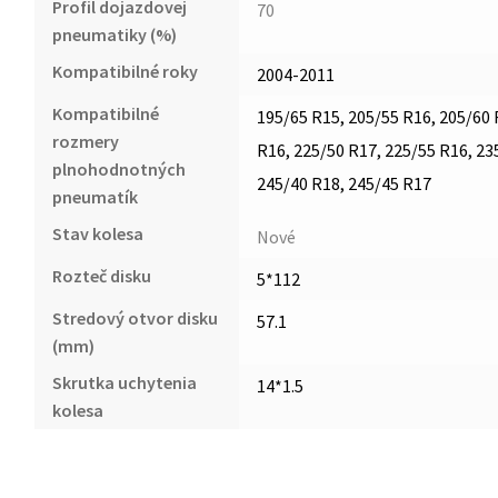
Profil dojazdovej
70
pneumatiky (%)
Kompatibilné roky
2004-2011
Kompatibilné
195/65 R15, 205/55 R16, 205/60 
rozmery
R16, 225/50 R17, 225/55 R16, 23
plnohodnotných
245/40 R18, 245/45 R17
pneumatík
Stav kolesa
Nové
Rozteč disku
5*112
Stredový otvor disku
57.1
(mm)
Skrutka uchytenia
14*1.5
kolesa