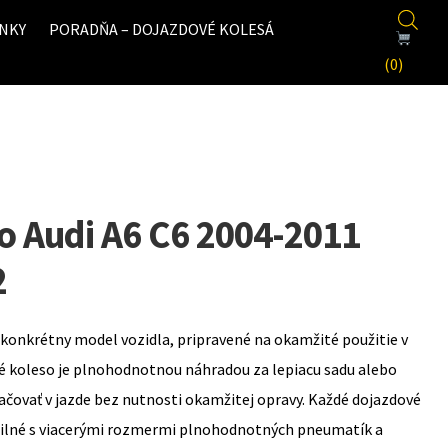
NKY
PORADŇA – DOJAZDOVÉ KOLESÁ
(0)
o Audi A6 C6 2004-2011
2
konkrétny model vozidla, pripravené na okamžité použitie v
é koleso je plnohodnotnou náhradou za lepiacu sadu alebo
ovať v jazde bez nutnosti okamžitej opravy. Každé dojazdové
bilné s viacerými rozmermi plnohodnotných pneumatík a