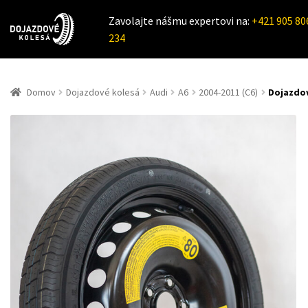
Zavolajte nášmu expertovi na:
+421 905 80
234
Domov
Dojazdové kolesá
Audi
A6
2004-2011 (C6)
Dojazdov