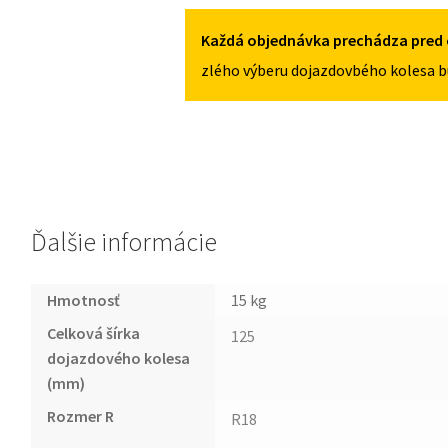
5X112
C6
2004-
Každá objednávka prechádza pred 
2011
zlého výberu dojazdovbého kolesa b
125/70R18
5X112
Ďalšie informácie
Hmotnosť
15 kg
Celková šírka
125
dojazdového kolesa
(mm)
Rozmer R
R18