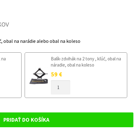
kov
č, obal na narádie alebo obal na koleso
l na
Balík-zdvihák na 2 tony , kľúč, obal na
náradie, obal na koleso
59
€
MNOŽSTVO
DOJAZDOVÉ
KOLESO
AUDI
A6
C6
PRIDAŤ DO KOŠÍKA
2004-
2011
125/70R18