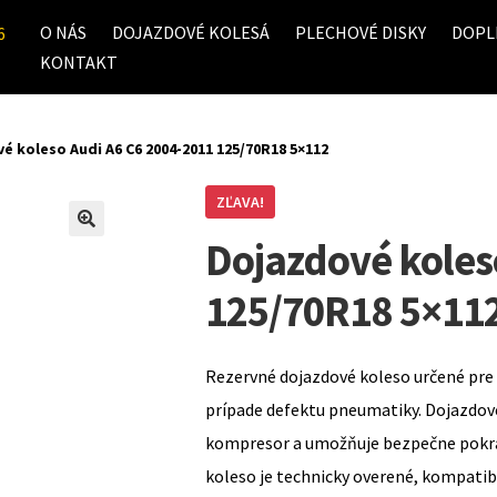
O NÁS
DOJAZDOVÉ KOLESÁ
PLECHOVÉ DISKY
DOPL
6
KONTAKT
é koleso Audi A6 C6 2004-2011 125/70R18 5×112
ZĽAVA!
Dojazdové koles
125/70R18 5×11
Rezervné dojazdové koleso určené pre 
prípade defektu pneumatiky. Dojazdov
kompresor a umožňuje bezpečne pokrač
koleso je technicky overené, kompati