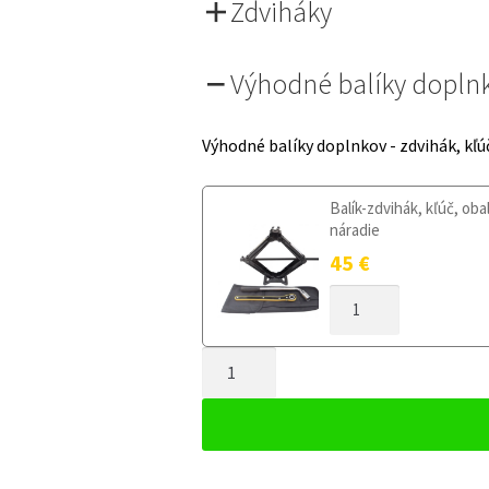
Zdviháky
Výhodné balíky dopln
Výhodné balíky doplnkov - zdvihák, kľú
Balík-zdvihák, kľúč, oba
náradie
45
€
MNOŽSTVO
DOJAZDOVÉ
KOLESO
MNOŽSTVO
AUDI
A6
DOJAZDOVÉ
C6
KOLESO
2004-
AUDI
2011
A6
125/70R18