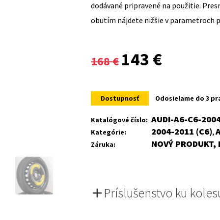
dodávané pripravené na použitie. Pre
obutím nájdete nižšie v parametroch 
Original
Current
143
€
168
€
price
price
was:
is:
Dostupnosť
Odosielame do 3 pr
168 €.
143 €.
AUDI-A6-C6-200
Katalógové číslo:
2004-2011 (C6)
Kategórie:
,
NOVÝ PRODUKT, 
Záruka:
Príslušenstvo ku koles