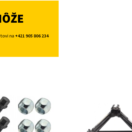
MÔŽE
rtovi na
+421 905 806 234