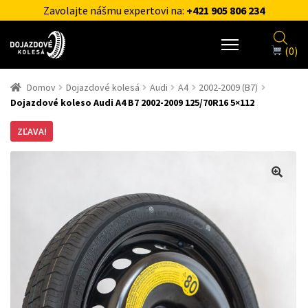
Zavolajte nášmu expertovi na:
+421 905 806 234
(0)
Domov
Dojazdové kolesá
Audi
A4
2002-2009 (B7)
Dojazdové koleso Audi A4 B7 2002-2009 125/70R16 5×112
ZĽAVA!