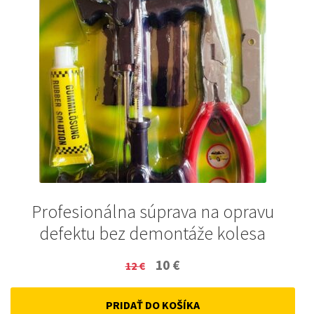
Profesionálna súprava na opravu
defektu bez demontáže kolesa
Original
Current
10
€
12
€
price
price
PRIDAŤ DO KOŠÍKA
was:
is: