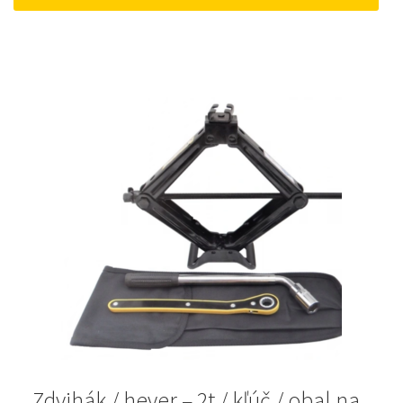
12 €.
10 €.
Zdvihák / hever – 2t / kľúč / obal na