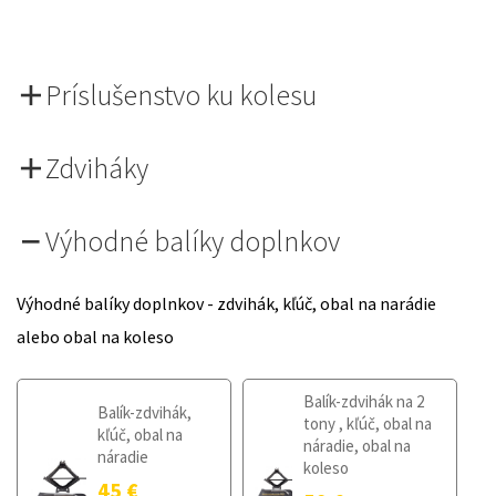
Príslušenstvo ku kolesu
Zdviháky
Výhodné balíky doplnkov
Výhodné balíky doplnkov - zdvihák, kľúč, obal na narádie
alebo obal na koleso
Balík-zdvihák na 2
Balík-zdvihák,
tony , kľúč, obal na
kľúč, obal na
náradie, obal na
náradie
koleso
45
€