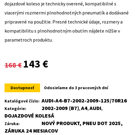
dojazdové koleso je technicky overené, kompatibilné s
viacerými rozmermi plnohodnotných pneumatík a dodávané
pripravené na použitie. Presné technické údaje, rozmery a
kompatibilitu s plnohodnotným obutím nájdete nižšie v
parametroch produktu.
Original
Current
143
€
168
€
price
price
was:
is:
Dostupnosť
Odosielame do 3 pracovných dní
168 €.
143 €.
AUDI-A4-B7-2002-2009-125/70R16
Katalógové číslo:
2002-2009 (B7)
A4
AUDI
Kategórie:
,
,
,
DOJAZDOVÉ KOLESÁ
NOVÝ PRODUKT, PNEU DOT 2025,
Záruka:
ZÁRUKA 24 MESIACOV