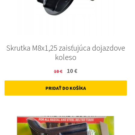
Skrutka M8x1,25 zaisťujúca dojazdove
koleso
Original
Current
10
€
18
€
price
price
PRIDAŤ DO KOŠÍKA
was:
is:
18 €.
10 €.