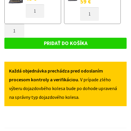
59
€
MNOŽSTVO
MNOŽSTVO
DOJAZDOVÉ
DOJAZDOVÉ
KOLESO
KOLESO
AUDI
MNOŽSTVO
AUDI
A4
A4
DOJAZDOVÉ
B7
B7
KOLESO
2002-
PRIDAŤ DO KOŠÍKA
2002-
2009
AUDI
2009
125/70R16
A4
125/70R16
5X112
5X112
B7
Každá objednávka prechádza pred odoslaním
2002-
2009
procesom kontroly a verifikáciou.
V prípade zlého
125/70R16
výberu dojazdovbého kolesa bude po dohode upravená
5X112
na správny typ dojazdového kolesa.