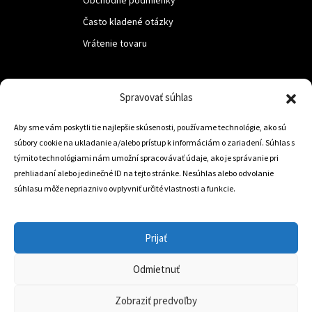
Často kladené otázky
Vrátenie tovaru
LUF s.r.o.
Spravovať súhlas
Nám. M.R.Štefanika 518,
Aby sme vám poskytli tie najlepšie skúsenosti, používame technológie, ako sú
Trstená 02801
súbory cookie na ukladanie a/alebo prístup k informáciám o zariadení. Súhlas s
týmito technológiami nám umožní spracovávať údaje, ako je správanie pri
prehliadaní alebo jedinečné ID na tejto stránke. Nesúhlas alebo odvolanie
súhlasu môže nepriaznivo ovplyvniť určité vlastnosti a funkcie.
+421 905 806 234
info@dojazdovekolesa.com
Prijať
Český Eshop
Odmietnuť
0
Zobraziť predvoľby