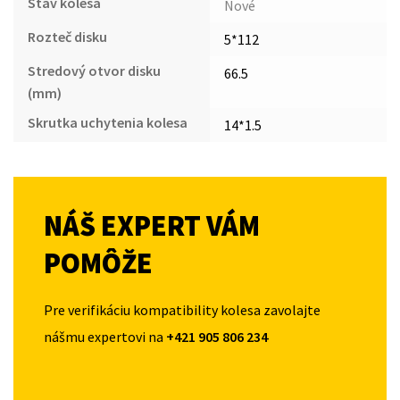
Stav kolesa
Nové
Rozteč disku
5*112
Stredový otvor disku
66.5
(mm)
Skrutka uchytenia kolesa
14*1.5
NÁŠ EXPERT VÁM
POMÔŽE
Pre verifikáciu kompatibility kolesa zavolajte
nášmu expertovi na
+421 905 806 234