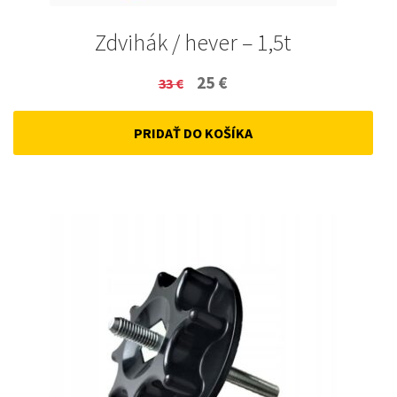
Zdvihák / hever – 1,5t
Original
Current
25
€
33
€
price
price
PRIDAŤ DO KOŠÍKA
was:
is:
33 €.
25 €.