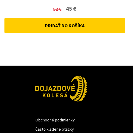
Original
Current
45
€
52
€
price
price
PRIDAŤ DO KOŠÍKA
was:
is:
52 €.
45 €.
Obchodné podmienky
Často kladené otázky