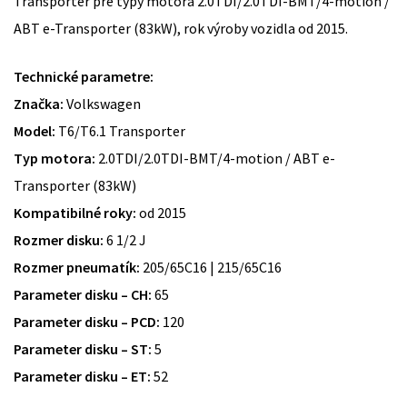
Transporter pre typy motora 2.0TDI/2.0TDI-BMT/4-motion /
ABT e-Transporter (83kW), rok výroby vozidla od 2015.
Technické parametre:
Značka:
Volkswagen
Model:
T6/T6.1 Transporter
Typ motora:
2.0TDI/2.0TDI-BMT/4-motion / ABT e-
Transporter (83kW)
Kompatibilné roky:
od 2015
Rozmer disku:
6 1/2 J
Rozmer pneumatík:
205/65C16 | 215/65C16
Parameter disku – CH:
65
Parameter disku – PCD:
120
Parameter disku – ST:
5
Parameter disku – ET:
52