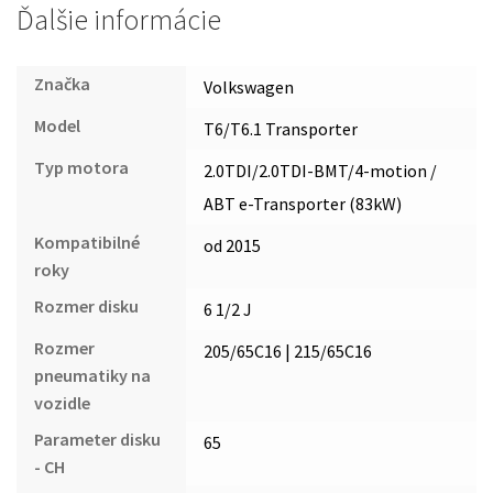
Ďalšie informácie
Značka
Volkswagen
Model
T6/T6.1 Transporter
Typ motora
2.0TDI/2.0TDI-BMT/4-motion /
ABT e-Transporter (83kW)
Kompatibilné
od 2015
roky
Rozmer disku
6 1/2 J
Rozmer
205/65C16 | 215/65C16
pneumatiky na
vozidle
Parameter disku
65
- CH