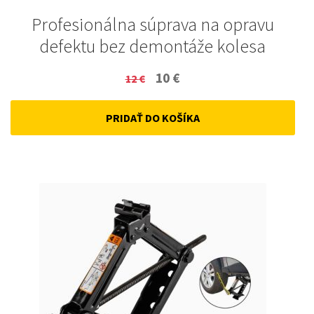
Profesionálna súprava na opravu
defektu bez demontáže kolesa
Original
Current
10
€
12
€
price
price
PRIDAŤ DO KOŠÍKA
was:
is:
12 €.
10 €.