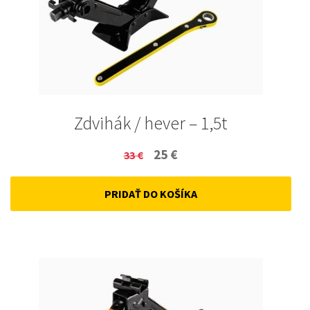
Zdvihák / hever – 1,5t
Original
Current
25
€
33
€
price
price
PRIDAŤ DO KOŠÍKA
was:
is:
33 €.
25 €.