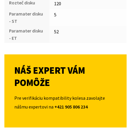
Rozteč disku
120
Paramater disku
5
- ST
Paramater disku
52
- ET
NÁŠ EXPERT VÁM
POMÔŽE
Pre verifikáciu kompatibility kolesa zavolajte
nášmu expertovi na
+421 905 806 234