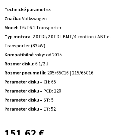
Technické parametre:
Značka:
Volkswagen
Model:
T6/T6.1 Transporter
Typ motora:
2.0TDI/2.0TDI-BMT/4-motion / ABT e-
Transporter (83kW)
Kompatibilné roky:
od 2015
Rozmer disku:
6 1/2 J
Rozmer pneumatík:
205/65C16 | 215/65C16
Parameter disku – CH:
65
Parameter disku – PCD:
120
Parameter disku – ST:
5
Parameter disku – ET:
52
151,62
€