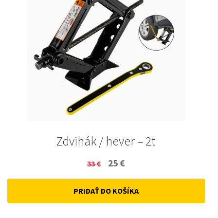
Zdvihák / hever – 2t
Original
Current
25
€
33
€
price
price
PRIDAŤ DO KOŠÍKA
was:
is:
33 €.
25 €.