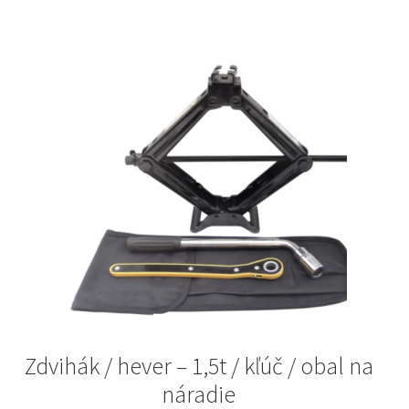
Zdvihák / hever – 1,5t / kľúč / obal na
náradie