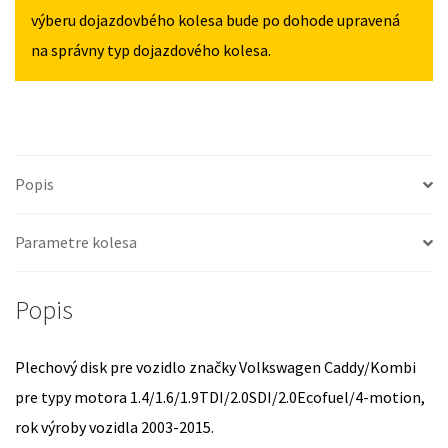
výberu dojazdovbého kolesa bude po dohode upravená
na správny typ dojazdového kolesa.
Popis
Parametre kolesa
Popis
Plechový disk pre vozidlo značky Volkswagen Caddy/Kombi
pre typy motora 1.4/1.6/1.9TDI/2.0SDI/2.0Ecofuel/4-motion,
rok výroby vozidla 2003-2015.