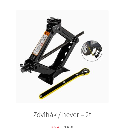
Zdvihák / hever – 2t
Original
Current
25
€
33
€