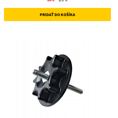
price
price
PRIDAŤ DO KOŠÍKA
was:
is:
33 €.
25 €.