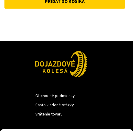
PRIDAŤ DO KOŠÍKA
was:
is:
50 €.
45 €.
Obchodné podmienky
Často kladené otázky
Vrátenie tovaru
LUF s.r.o.