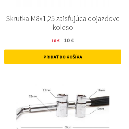
Skrutka M8x1,25 zaisťujúca dojazdove
koleso
Original
Current
10
€
18
€
price
price
PRIDAŤ DO KOŠÍKA
was:
is:
18 €.
10 €.