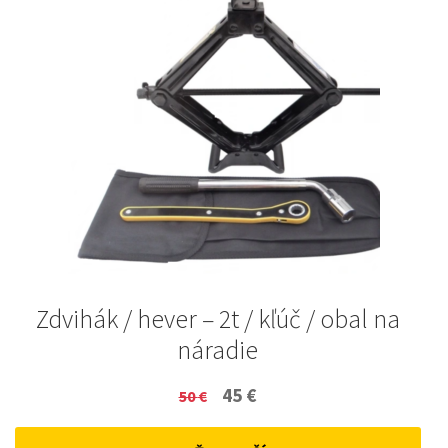
Zdvihák / hever – 2t / kľúč / obal na
náradie
Original
Current
45
€
50
€
price
price