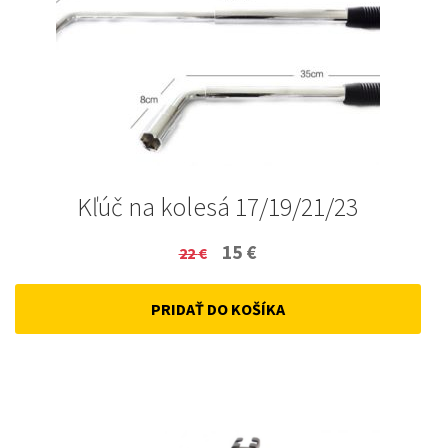
Kľúč na kolesá 17/19/21/23
Original
Current
15
€
22
€
price
price
PRIDAŤ DO KOŠÍKA
was:
is:
22 €.
15 €.