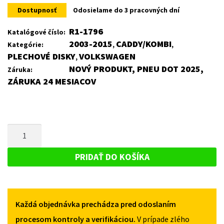
Dostupnosť
Odosielame do 3 pracovných dní
R1-1796
Katalógové číslo:
2003-2015
CADDY/KOMBI
Kategórie:
,
,
PLECHOVÉ DISKY
VOLKSWAGEN
,
NOVÝ PRODUKT, PNEU DOT 2025,
Záruka:
ZÁRUKA 24 MESIACOV
MNOŽSTVO
PLECHOVÝ
DISK
PRIDAŤ DO KOŠÍKA
PRE
VOLKSWAGEN
CADDY/KOMBI
Každá objednávka prechádza pred odoslaním
2003-
2015
procesom kontroly a verifikáciou.
V prípade zlého