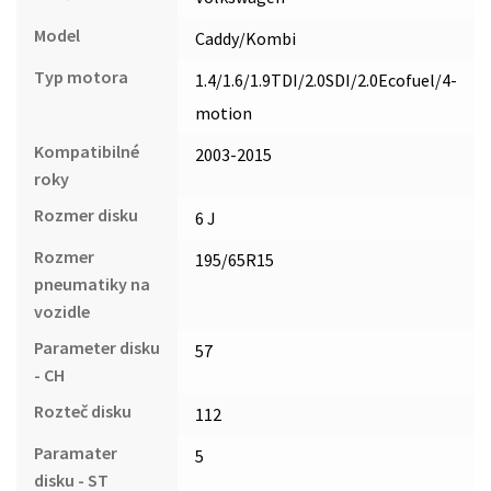
Model
Caddy/Kombi
Typ motora
1.4/1.6/1.9TDI/2.0SDI/2.0Ecofuel/4-
motion
Kompatibilné
2003-2015
roky
Rozmer disku
6 J
Rozmer
195/65R15
pneumatiky na
vozidle
Parameter disku
57
- CH
Rozteč disku
112
Paramater
5
disku - ST