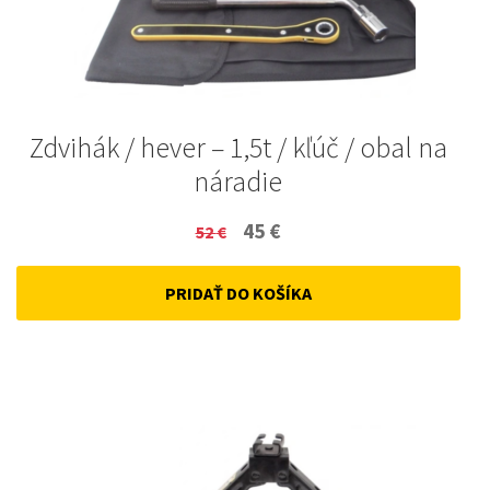
Zdvihák / hever – 1,5t / kľúč / obal na
náradie
Original
Current
45
€
52
€
price
price
PRIDAŤ DO KOŠÍKA
was:
is:
52 €.
45 €.