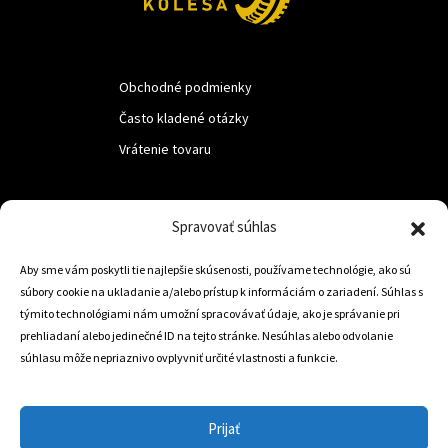
Obchodné podmienky
Často kladené otázky
Vrátenie tovaru
LUF s.r.o.
Spravovať súhlas
Nám. M.R.Štefanika 518,
Aby sme vám poskytli tie najlepšie skúsenosti, používame technológie, ako sú
Trstená 02801
súbory cookie na ukladanie a/alebo prístup k informáciám o zariadení. Súhlas s
týmito technológiami nám umožní spracovávať údaje, ako je správanie pri
prehliadaní alebo jedinečné ID na tejto stránke. Nesúhlas alebo odvolanie
súhlasu môže nepriaznivo ovplyvniť určité vlastnosti a funkcie.
+421 905 806 234
info@dojazdovekolesa.com
Prijať