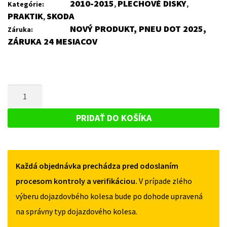
2010-2015
PLECHOVÉ DISKY
Kategórie:
,
,
PRAKTIK
SKODA
,
NOVÝ PRODUKT, PNEU DOT 2025,
Záruka:
ZÁRUKA 24 MESIACOV
MNOŽSTVO
PLECHOVÝ
DISK
PRIDAŤ DO KOŠÍKA
PRE
SKODA
PRAKTIK
Každá objednávka prechádza pred odoslaním
2010-
2015
procesom kontroly a verifikáciou.
V prípade zlého
výberu dojazdovbého kolesa bude po dohode upravená
na správny typ dojazdového kolesa.