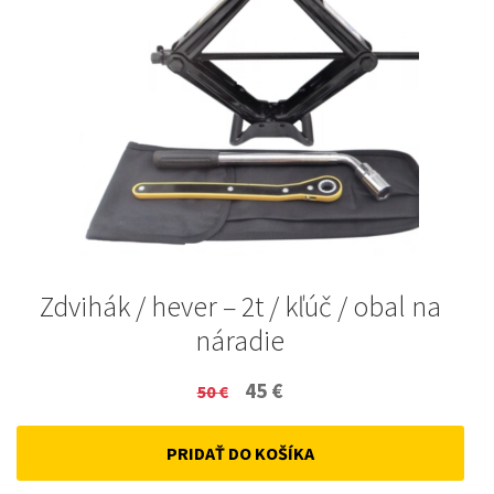
Zdvihák / hever – 2t / kľúč / obal na
náradie
Original
Current
45
€
50
€
price
price
PRIDAŤ DO KOŠÍKA
was:
is:
50 €.
45 €.