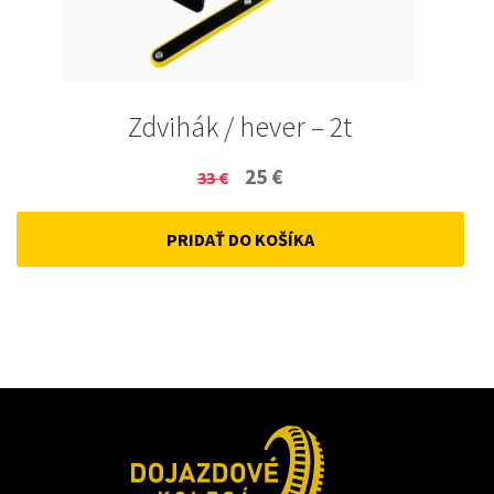
Zdvihák / hever – 2t
Original
Current
25
€
33
€
price
price
PRIDAŤ DO KOŠÍKA
was:
is:
33 €.
25 €.