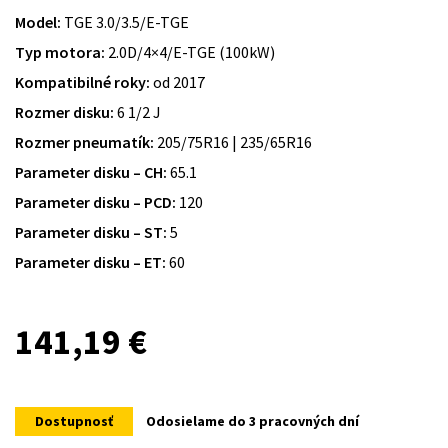
Model:
TGE 3.0/3.5/E-TGE
Typ motora:
2.0D/4×4/E-TGE (100kW)
Kompatibilné roky:
od 2017
Rozmer disku:
6 1/2 J
Rozmer pneumatík:
205/75R16 | 235/65R16
Parameter disku – CH:
65.1
Parameter disku – PCD:
120
Parameter disku – ST:
5
Parameter disku – ET:
60
141,19
€
Dostupnosť
Odosielame do 3 pracovných dní