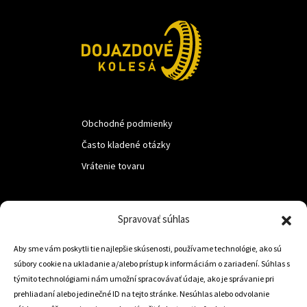
Obchodné podmienky
Často kladené otázky
Vrátenie tovaru
LUF s.r.o.
Spravovať súhlas
Nám. M.R.Štefanika 518,
Aby sme vám poskytli tie najlepšie skúsenosti, používame technológie, ako sú
Trstená 02801
súbory cookie na ukladanie a/alebo prístup k informáciám o zariadení. Súhlas s
týmito technológiami nám umožní spracovávať údaje, ako je správanie pri
prehliadaní alebo jedinečné ID na tejto stránke. Nesúhlas alebo odvolanie