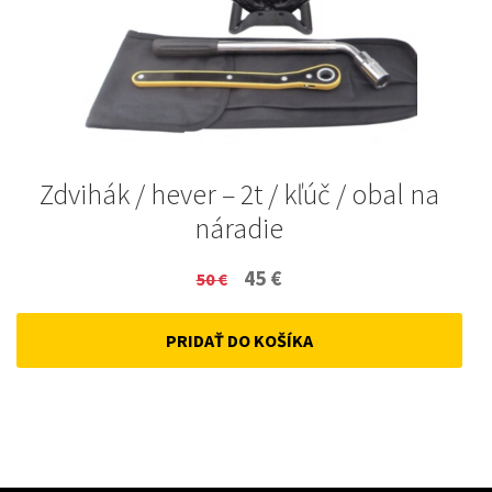
Zdvihák / hever – 2t / kľúč / obal na
náradie
Original
Current
45
€
50
€
price
price
PRIDAŤ DO KOŠÍKA
was:
is:
50 €.
45 €.