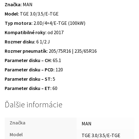
Značka:
MAN
Model:
TGE 3.0/3.5/E-TGE
Typ motora:
2.0D/4×4/E-TGE (100kW)
Kompatibilné roky:
od 2017
Rozmer disku:
6 1/2 J
Rozmer pneumatík:
205/75R16 | 235/65R16
Parameter disku – CH:
65.1
Parameter disku – PCD:
120
Parameter disku – ST:
5
Parameter disku – ET:
60
Ďalšie informácie
Značka
MAN
Model
TGE 3.0/3.5/E-TGE