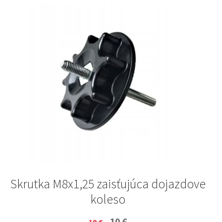
Skrutka M8x1,25 zaisťujúca dojazdove
koleso
Original
Current
10
€
18
€