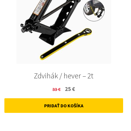
Zdvihák / hever – 2t
Original
Current
25
€
33
€
price
price
PRIDAŤ DO KOŠÍKA
was:
is:
33 €.
25 €.