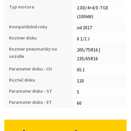
Typ motora
2.0D/4×4/E-TGE
(100kW)
Kompatibilné roky
od 2017
Rozmer disku
6 1/2 J
Rozmer pneumatiky na
205/75R16 |
vozidle
235/65R16
Parameter disku - CH
65.1
Rozteč disku
120
Paramater disku - ST
5
Paramater disku - ET
60