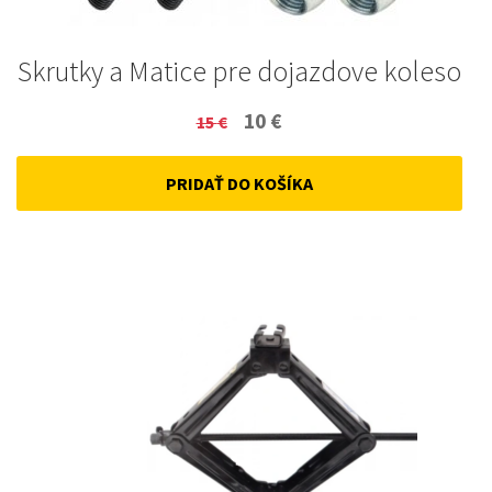
Skrutky a Matice pre dojazdove koleso
Original
Current
10
€
15
€
price
price
PRIDAŤ DO KOŠÍKA
was:
is:
15 €.
10 €.