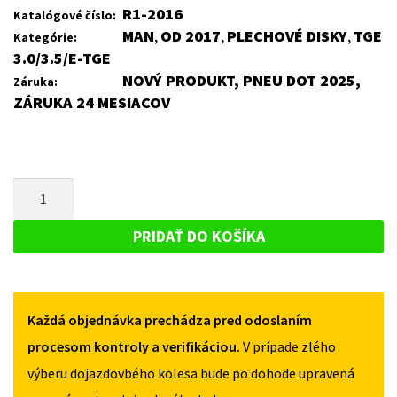
R1-2016
Katalógové číslo:
MAN
OD 2017
PLECHOVÉ DISKY
TGE
Kategórie:
,
,
,
3.0/3.5/E-TGE
NOVÝ PRODUKT, PNEU DOT 2025,
Záruka:
ZÁRUKA 24 MESIACOV
MNOŽSTVO
PLECHOVÝ
DISK
PRIDAŤ DO KOŠÍKA
PRE
MAN
TGE
Každá objednávka prechádza pred odoslaním
3.0/3.5/E-
TGE
procesom kontroly a verifikáciou.
V prípade zlého
OD
výberu dojazdovbého kolesa bude po dohode upravená
2017