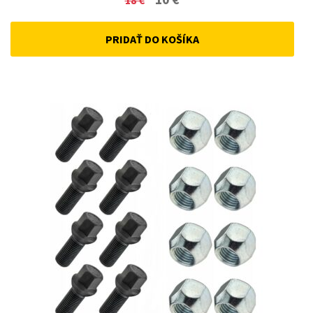
price
price
PRIDAŤ DO KOŠÍKA
was:
is:
18 €.
10 €.