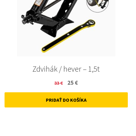
Zdvihák / hever – 1,5t
Original
Current
25
€
33
€
price
price
PRIDAŤ DO KOŠÍKA
was:
is:
33 €.
25 €.