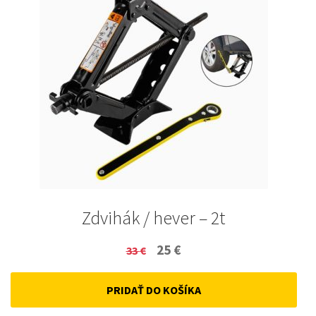
Zdvihák / hever – 2t
Original
Current
25
€
33
€
price
price
PRIDAŤ DO KOŠÍKA
was:
is:
33 €.
25 €.