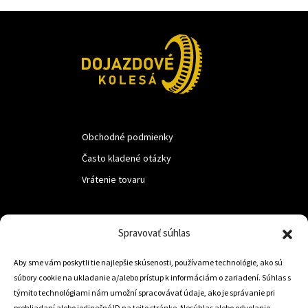
Obchodné podmienky
Často kladené otázky
Vrátenie tovaru
LUF s.r.o.
Spravovať súhlas
Nám. M.R.Štefanika 518,
Aby sme vám poskytli tie najlepšie skúsenosti, používame technológie, ako sú
Trstená 02801
súbory cookie na ukladanie a/alebo prístup k informáciám o zariadení. Súhlas s
týmito technológiami nám umožní spracovávať údaje, ako je správanie pri
prehliadaní alebo jedinečné ID na tejto stránke. Nesúhlas alebo odvolanie