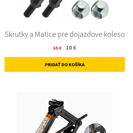
Skrutky a Matice pre dojazdove koleso
Original
Current
10
€
15
€
price
price
PRIDAŤ DO KOŠÍKA
was:
is:
15 €.
10 €.