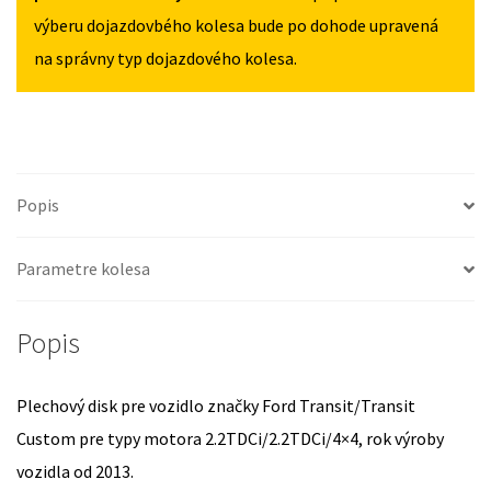
2013
výberu dojazdovbého kolesa bude po dohode upravená
na správny typ dojazdového kolesa.
Popis
Parametre kolesa
Popis
Plechový disk pre vozidlo značky Ford Transit/Transit
Custom pre typy motora 2.2TDCi/2.2TDCi/4×4, rok výroby
vozidla od 2013.