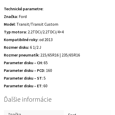
Technické parametre:
Značka:
Ford
Model:
Transit/Transit Custom
Typ motora:
2.2TDCi/2.2TDCi/4×4
Kompatibilné roky:
od 2013
Rozmer disku:
6 1/2 J
Rozmer pneumatík:
215/65R16 | 235/65R16
Parameter disku – CH:
65
Parameter disku – PCD:
160
Parameter disku – ST:
5
Parameter disku – ET:
60
Ďalšie informácie
Značka
Ford