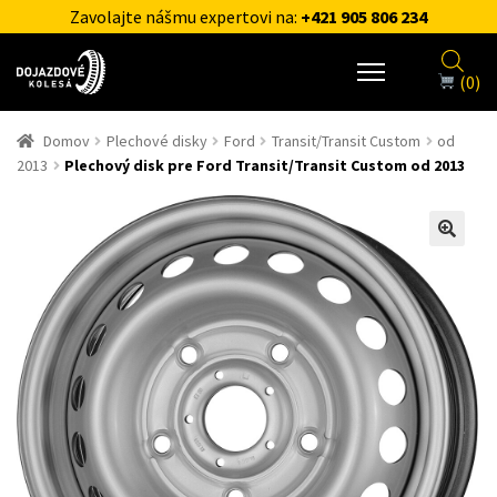
Zavolajte nášmu expertovi na:
+421 905 806 234
(0)
Domov
Plechové disky
Ford
Transit/Transit Custom
od
2013
Plechový disk pre Ford Transit/Transit Custom od 2013