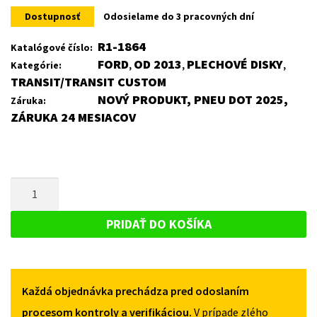
Dostupnosť
Odosielame do 3 pracovných dní
R1-1864
Katalógové číslo:
FORD
OD 2013
PLECHOVÉ DISKY
Kategórie:
,
,
,
TRANSIT/TRANSIT CUSTOM
NOVÝ PRODUKT, PNEU DOT 2025,
Záruka:
ZÁRUKA 24 MESIACOV
MNOŽSTVO
PLECHOVÝ
DISK
PRIDAŤ DO KOŠÍKA
PRE
FORD
TRANSIT/TRANSIT
Každá objednávka prechádza pred odoslaním
CUSTOM
OD
procesom kontroly a verifikáciou.
V prípade zlého