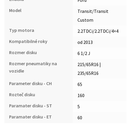
Model
Transit/Transit
Custom
Typ motora
2.2TDCi/2.2TDCi/4×4
Kompatibilné roky
od 2013
Rozmer disku
6 1/2 J
Rozmer pneumatiky na
215/65R16 |
vozidle
235/65R16
Parameter disku - CH
65
Rozteč disku
160
Paramater disku - ST
5
Paramater disku - ET
60