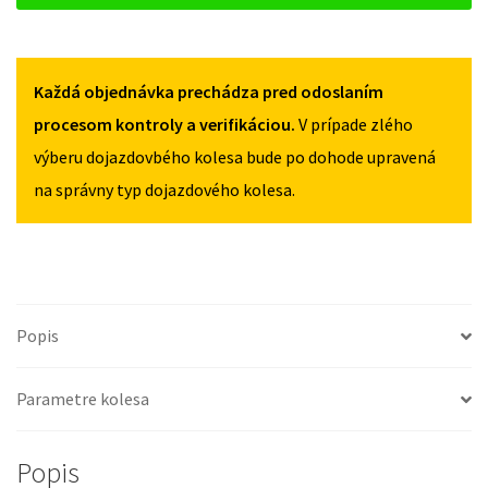
PRE
CITROEN
JUMPER
Každá objednávka prechádza pred odoslaním
I
(FACELIFT)
procesom kontroly a verifikáciou.
V prípade zlého
2002-
výberu dojazdovbého kolesa bude po dohode upravená
2006
na správny typ dojazdového kolesa.
Popis
Parametre kolesa
Popis