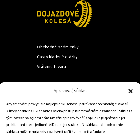
Obchodné podmienky
Často kladené otázky
Vrátenie tovaru
LUF s.r.o.
Spravovať súhlas
Nám. M.R.Štefanika 518,
Aby sme vám poskytli tie najlepšie skúsenosti, používame technológie, ako sú
Trstená 02801
súbory cookie na ukladanie a/alebo prístup k informáciám o zariadení. Súhlas s
týmito technológiami nám umožní spracovávať údaje, ako je správanie pri
prehliadaní alebo jedinečné ID na tejto stránke. Nesúhlas alebo odvolanie
súhlasu môže nepriaznivo ovplyvniť určité vlastnosti a funkcie.
+421 905 806 234