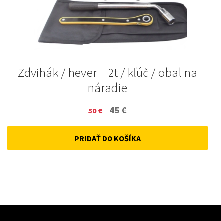
Zdvihák / hever – 2t / kľúč / obal na
náradie
Original
Current
45
€
50
€
price
price
PRIDAŤ DO KOŠÍKA
was:
is:
50 €.
45 €.