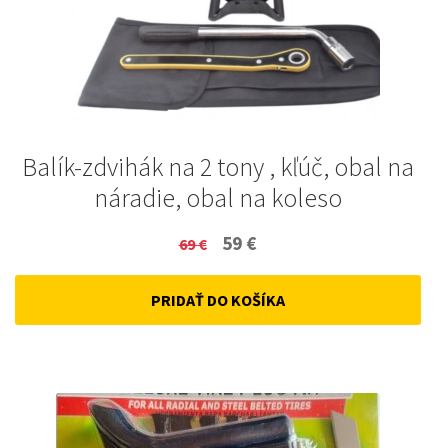
Balík-zdvihák na 2 tony , kľúč, obal na
náradie, obal na koleso
Original
Current
59
€
69
€
price
price
PRIDAŤ DO KOŠÍKA
was:
is:
69 €.
59 €.