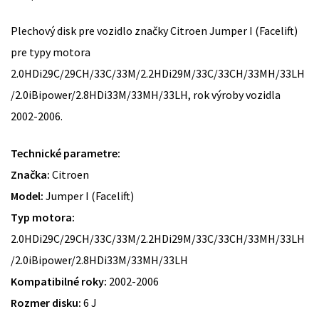
Plechový disk pre vozidlo značky Citroen Jumper I (Facelift)
pre typy motora
2.0HDi29C/29CH/33C/33M/2.2HDi29M/33C/33CH/33MH/33LH
/2.0iBipower/2.8HDi33M/33MH/33LH, rok výroby vozidla
2002-2006.
Technické parametre:
Značka:
Citroen
Model:
Jumper I (Facelift)
Typ motora:
2.0HDi29C/29CH/33C/33M/2.2HDi29M/33C/33CH/33MH/33LH
/2.0iBipower/2.8HDi33M/33MH/33LH
Kompatibilné roky:
2002-2006
Rozmer disku:
6 J