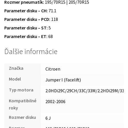
Rozmer pneumatík:
195/70R15 | 205/70R15
Parameter disku – CH:
71.1
Parameter disku – PCD:
118
Parameter disku – ST:
5
Parameter disku – ET:
68
Ďalšie informácie
Značka
Citroen
Model
Jumper I (Facelift)
Typ motora
2.0HDi29C/29CH/33C/33M/2.2HDi29M/33C
Kompatibilné
2002-2006
roky
Rozmer disku
6 J
Rozmer