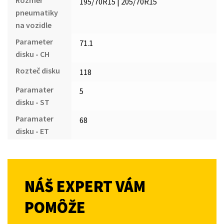
195/70R15 | 205/70R15
pneumatiky
na vozidle
Parameter
71.1
disku - CH
Rozteč disku
118
Paramater
5
disku - ST
Paramater
68
disku - ET
NÁŠ EXPERT VÁM
POMÔŽE