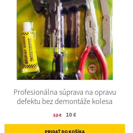
Profesionálna súprava na opravu
defektu bez demontáže kolesa
Original
Current
10
€
12
€
price
price
PRIDAŤ DO KOŠÍKA
was:
is: