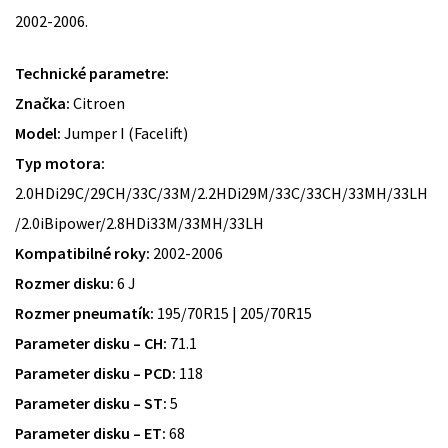
2002-2006.
Technické parametre:
Značka:
Citroen
Model:
Jumper I (Facelift)
Typ motora:
2.0HDi29C/29CH/33C/33M/2.2HDi29M/33C/33CH/33MH/33LH
/2.0iBipower/2.8HDi33M/33MH/33LH
Kompatibilné roky:
2002-2006
Rozmer disku:
6 J
Rozmer pneumatík:
195/70R15 | 205/70R15
Parameter disku – CH:
71.1
Parameter disku – PCD:
118
Parameter disku – ST:
5
Parameter disku – ET:
68