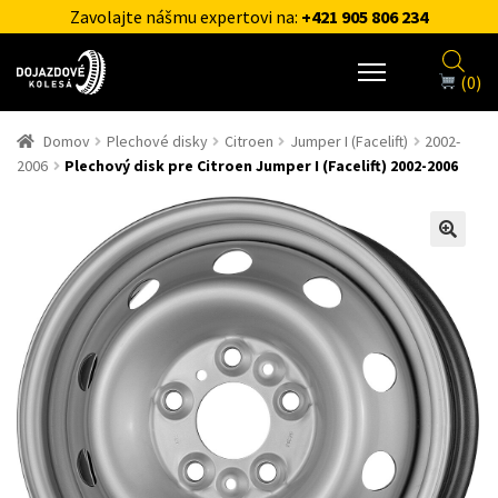
Zavolajte nášmu expertovi na:
+421 905 806 234
(0)
Domov
Plechové disky
Citroen
Jumper I (Facelift)
2002-
2006
Plechový disk pre Citroen Jumper I (Facelift) 2002-2006