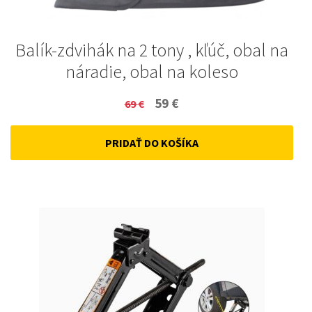
Balík-zdvihák na 2 tony , kľúč, obal na
náradie, obal na koleso
Original
Current
59
€
69
€
price
price
PRIDAŤ DO KOŠÍKA
was:
is:
69 €.
59 €.