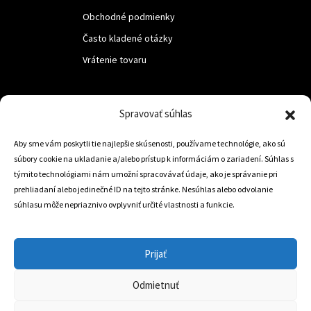
Obchodné podmienky
Často kladené otázky
Vrátenie tovaru
LUF s.r.o.
Spravovať súhlas
Nám. M.R.Štefanika 518,
Aby sme vám poskytli tie najlepšie skúsenosti, používame technológie, ako sú
Trstená 02801
súbory cookie na ukladanie a/alebo prístup k informáciám o zariadení. Súhlas s
týmito technológiami nám umožní spracovávať údaje, ako je správanie pri
prehliadaní alebo jedinečné ID na tejto stránke. Nesúhlas alebo odvolanie
súhlasu môže nepriaznivo ovplyvniť určité vlastnosti a funkcie.
+421 905 806 234
info@dojazdovekolesa.com
Prijať
Český Eshop
Odmietnuť
0