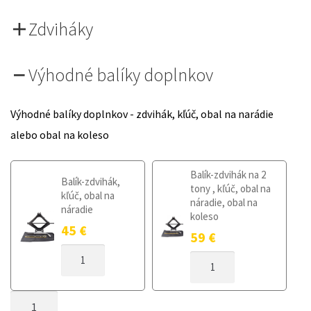
Zdviháky
Výhodné balíky doplnkov
Výhodné balíky doplnkov - zdvihák, kľúč, obal na narádie
alebo obal na koleso
Balík-zdvihák na 2
Balík-zdvihák,
tony , kľúč, obal na
kľúč, obal na
náradie, obal na
náradie
koleso
45
€
59
€
MNOŽSTVO
MNOŽSTVO
DOJAZDOVÉ
DOJAZDOVÉ
KOLESO
KOLESO
VOLVO
MNOŽSTVO
VOLVO
S80