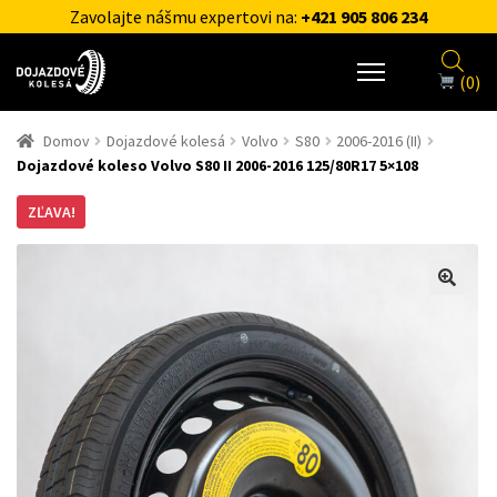
Zavolajte nášmu expertovi na:
+421 905 806 234
(0)
Domov
Dojazdové kolesá
Volvo
S80
2006-2016 (II)
Dojazdové koleso Volvo S80 II 2006-2016 125/80R17 5×108
ZĽAVA!