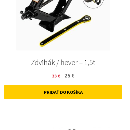
Zdvihák / hever – 1,5t
Original
Current
25
€
33
€
price
price
PRIDAŤ DO KOŠÍKA
was:
is:
33 €.
25 €.