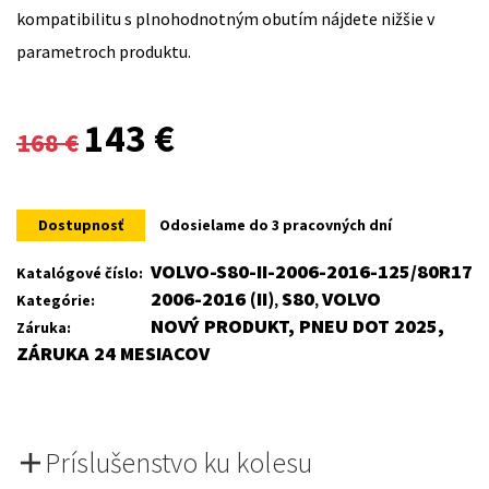
kompatibilitu s plnohodnotným obutím nájdete nižšie v
parametroch produktu.
Original
Current
143
€
168
€
price
price
was:
is:
Dostupnosť
Odosielame do 3 pracovných dní
168 €.
143 €.
VOLVO-S80-II-2006-2016-125/80R17
Katalógové číslo:
2006-2016 (II)
S80
VOLVO
Kategórie:
,
,
NOVÝ PRODUKT, PNEU DOT 2025,
Záruka:
ZÁRUKA 24 MESIACOV
Príslušenstvo ku kolesu