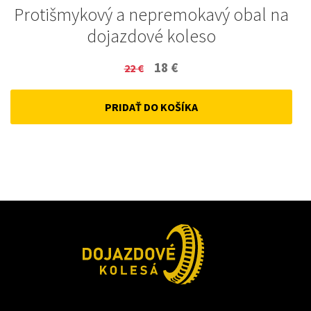
Protišmykový a nepremokavý obal na
dojazdové koleso
Original
Current
18
€
22
€
price
price
PRIDAŤ DO KOŠÍKA
was:
is:
22 €.
18 €.