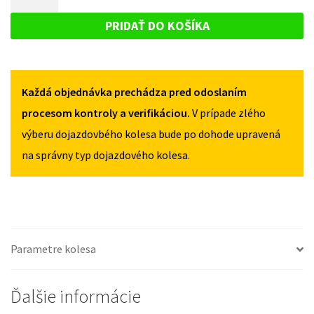
S80
DOJAZDOVÉ
II
II
KOLESO
2006-
PRIDAŤ DO KOŠÍKA
2006-
2016
VOLVO
2016
125/80R17
S80
125/80R17
5X108
5X108
II
Každá objednávka prechádza pred odoslaním
2006-
2016
procesom kontroly a verifikáciou.
V prípade zlého
125/80R17
výberu dojazdovbého kolesa bude po dohode upravená
5X108
na správny typ dojazdového kolesa.
Parametre kolesa
Ďalšie informácie