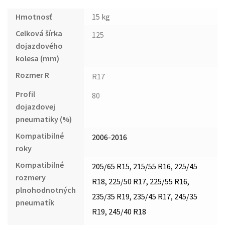
Hmotnosť
15 kg
Celková šírka
125
dojazdového
kolesa (mm)
Rozmer R
R17
Profil
80
dojazdovej
pneumatiky (%)
Kompatibilné
2006-2016
roky
Kompatibilné
205/65 R15, 215/55 R16, 225/45
rozmery
R18, 225/50 R17, 225/55 R16,
plnohodnotných
235/35 R19, 235/45 R17, 245/35
pneumatík
R19, 245/40 R18