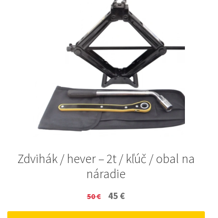
Zdvihák / hever – 2t / kľúč / obal na
náradie
Original
Current
45
€
50
€
price
price