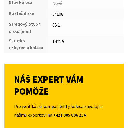
Stav kolesa
Nové
Rozteč disku
5*108
Stredový otvor
65.1
disku (mm)
Skrutka
14*1.5
uchytenia kolesa
NÁŠ EXPERT VÁM
POMÔŽE
Pre verifikáciu kompatibility kolesa zavolajte
nášmu expertovi na
+421 905 806 234