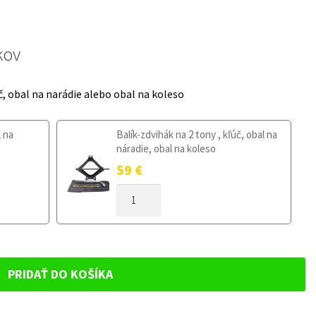
kov
č, obal na narádie alebo obal na koleso
l na
Balík-zdvihák na 2 tony , kľúč, obal na
náradie, obal na koleso
59
€
MNOŽSTVO
DOJAZDOVÉ
KOLESO
VOLVO
C70
II
PRIDAŤ DO KOŠÍKA
2006-
2013
125/70R18