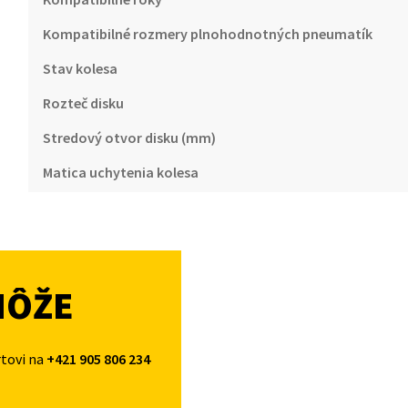
Kompatibilné rozmery plnohodnotných pneumatík
Stav kolesa
Rozteč disku
Stredový otvor disku (mm)
Matica uchytenia kolesa
MÔŽE
rtovi na
+421 905 806 234