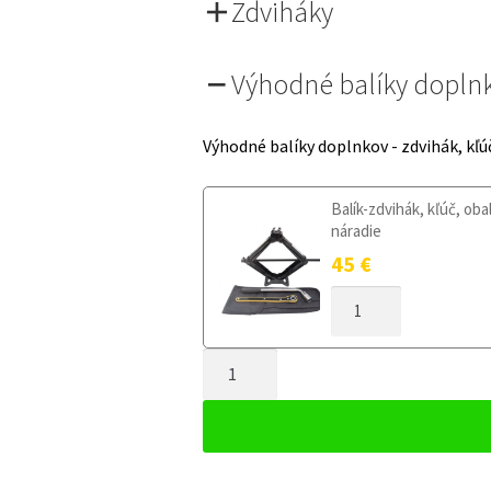
Zdviháky
Výhodné balíky dopln
Výhodné balíky doplnkov - zdvihák, kľú
Balík-zdvihák, kľúč, oba
náradie
45
€
MNOŽSTVO
DOJAZDOVÉ
KOLESO
MNOŽSTVO
VOLVO
C70
DOJAZDOVÉ
II
KOLESO
2006-
VOLVO
2013
C70
125/70R18