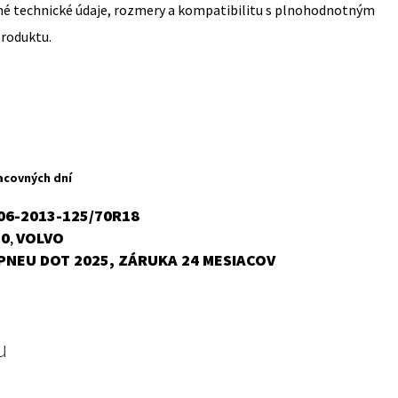
sné technické údaje, rozmery a kompatibilitu s plnohodnotným
produktu.
acovných dní
06-2013-125/70R18
70
VOLVO
,
PNEU DOT 2025, ZÁRUKA 24 MESIACOV
u