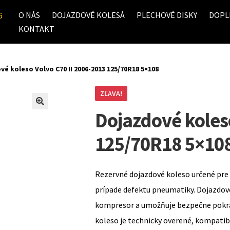
O NÁS
DOJAZDOVÉ KOLESÁ
PLECHOVÉ DISKY
DOPL
6
KONTAKT
é koleso Volvo C70 II 2006-2013 125/70R18 5×108
ZĽAVA!
Dojazdové koles
125/70R18 5×10
Rezervné dojazdové koleso určené pre 
prípade defektu pneumatiky. Dojazdov
kompresor a umožňuje bezpečne pokrač
koleso je technicky overené, kompati