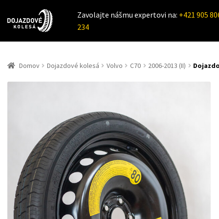
Zavolajte nášmu expertovi na:
+421 905 80
234
Domov
Dojazdové kolesá
Volvo
C70
2006-2013 (II)
Dojazdov