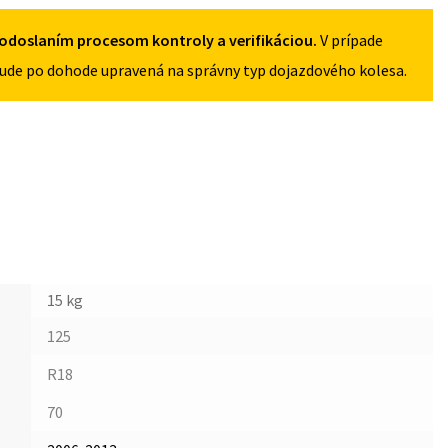
5X108
odoslaním procesom kontroly a verifikáciou.
V prípade
ude po dohode upravená na správny typ dojazdového kolesa.
15 kg
125
R18
70