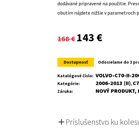
dodávané pripravené na použitie. Pre
obutím nájdete nižšie v parametroch 
Original
Current
143
€
168
€
price
price
was:
is:
Dostupnosť
Odosielame do 3 pr
168 €.
143 €.
VOLVO-C70-II-20
Katalógové číslo:
2006-2013 (II)
C
Kategórie:
,
NOVÝ PRODUKT, 
Záruka:
Príslušenstvo ku koles