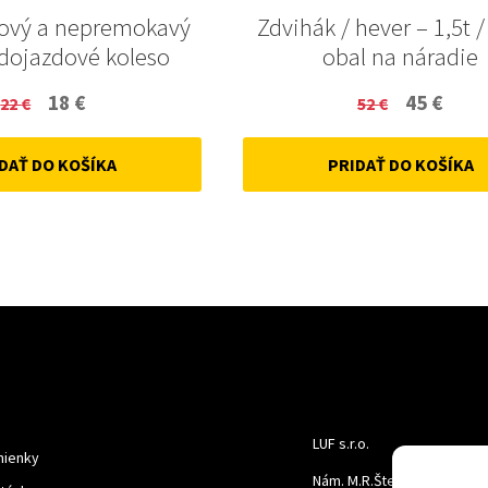
ový a nepremokavý
Zdvihák / hever – 1,5t /
 dojazdové koleso
obal na náradie
Original
Current
Original
Curr
18
€
45
€
22
€
52
€
price
price
price
price
DAŤ DO KOŠÍKA
PRIDAŤ DO KOŠÍKA
was:
is:
was:
is:
22 €.
18 €.
52 €.
45 €.
LUF s.r.o.
ienky
Nám. M.R.Štefanika 518,