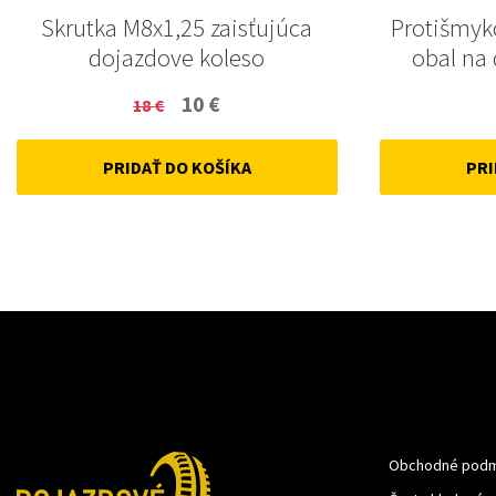
Skrutka M8x1,25 zaisťujúca
Protišmyk
dojazdove koleso
obal na
Original
Current
10
€
18
€
price
price
PRIDAŤ DO KOŠÍKA
PRI
was:
is:
18 €.
10 €.
Obchodné podm