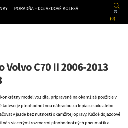
NKY
PORADŇA – DOJAZDOVÉ KOLESÁ
(0)
o Volvo C70 II 2006-2013
8
konkrétny model vozidla, pripravené na okamžité použitie v
é koleso je plnohodnotnou náhradou za lepiacu sadu alebo
ovať v jazde bez nutnosti okamžitej opravy. Každé dojazdové
bilné s viacerými rozmermi plnohodnotných pneumatík a