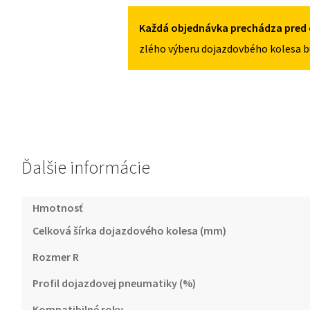
5X108
II
2006-
Každá objednávka prechádza pred 
2013
zlého výberu dojazdovbého kolesa b
125/70R18
5X108
Ďalšie informácie
Hmotnosť
Celková šírka dojazdového kolesa (mm)
Rozmer R
Profil dojazdovej pneumatiky (%)
Kompatibilné roky