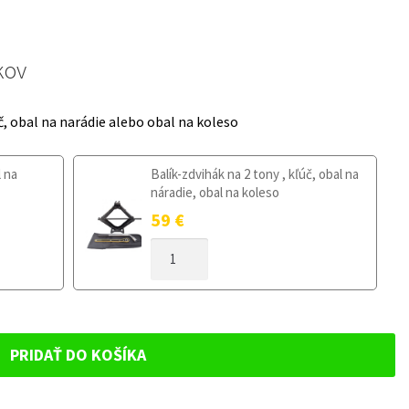
kov
č, obal na narádie alebo obal na koleso
l na
Balík-zdvihák na 2 tony , kľúč, obal na
náradie, obal na koleso
59
€
MNOŽSTVO
DOJAZDOVÉ
KOLESO
VOLKSWAGEN
CC
2012-
PRIDAŤ DO KOŠÍKA
2018
125/70R18
5X112