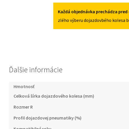
2012-
2018
Každá objednávka prechádza pred 
125/70R18
zlého výberu dojazdovbého kolesa b
5X112
Ďalšie informácie
Hmotnosť
Celková šírka dojazdového kolesa (mm)
Rozmer R
Profil dojazdovej pneumatiky (%)
Kompatibilné roky