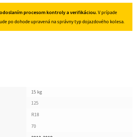
odoslaním procesom kontroly a verifikáciou.
V prípade
ude po dohode upravená na správny typ dojazdového kolesa.
15 kg
125
R18
70