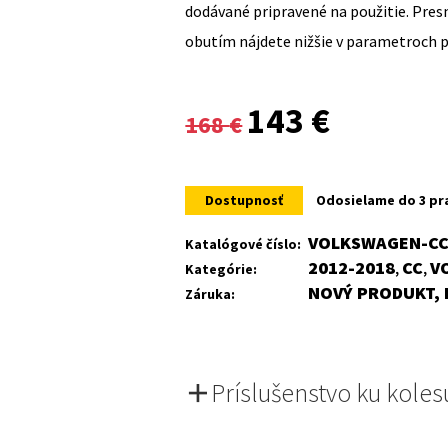
dodávané pripravené na použitie. Pre
obutím nájdete nižšie v parametroch 
Original
Current
143
€
168
€
price
price
was:
is:
Dostupnosť
Odosielame do 3 pr
168 €.
143 €.
VOLKSWAGEN-CC-
Katalógové číslo:
2012-2018
CC
V
Kategórie:
,
,
NOVÝ PRODUKT, 
Záruka:
Príslušenstvo ku koles