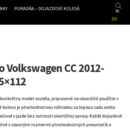
NKY
PORADŇA – DOJAZDOVÉ KOLESÁ
(0)
o Volkswagen CC 2012-
 5×112
konkrétny model vozidla, pripravené na okamžité použitie v
é koleso je plnohodnotnou náhradou za lepiacu sadu alebo
ovať v jazde bez nutnosti okamžitej opravy. Každé dojazdové
bilné s viacerými rozmermi plnohodnotných pneumatík a