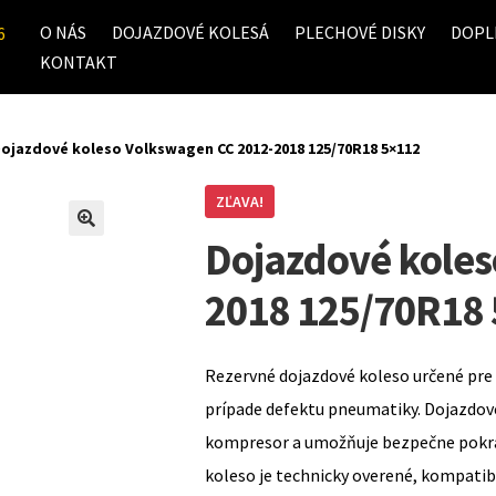
O NÁS
DOJAZDOVÉ KOLESÁ
PLECHOVÉ DISKY
DOPL
6
KONTAKT
ojazdové koleso Volkswagen CC 2012-2018 125/70R18 5×112
ZĽAVA!
Dojazdové koles
2018 125/70R18
Rezervné dojazdové koleso určené pre 
prípade defektu pneumatiky. Dojazdov
kompresor a umožňuje bezpečne pokrač
koleso je technicky overené, kompati