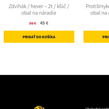
Zdvihák / hever – 2t / kľúč /
Protišmyk
obal na náradie
obal na
Original
Current
45
€
50
€
price
price
PRIDAŤ DO KOŠÍKA
PRI
was:
is:
50 €.
45 €.
Obchodné podm