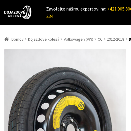
Zavolajte nášmu expertovi na:
+421 905 80
234
Domov
Dojazdové kolesá
Volkswagen (VW)
CC
2012-2018
D