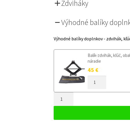
Zdviháky
Výhodné balíky dopln
Výhodné balíky doplnkov - zdvihák, kľú
Balík-zdvihák, kľúč, oba
náradie
45
€
MNOŽSTVO
DOJAZDOVÉ
KOLESO
MNOŽSTVO
VOLKSWAGEN
CC
DOJAZDOVÉ
2012-
KOLESO
2018
VOLKSWAGEN
125/70R18
CC
5X112