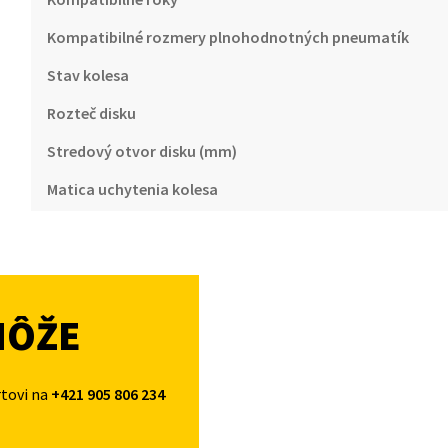
Kompatibilné rozmery plnohodnotných pneumatík
Stav kolesa
Rozteč disku
Stredový otvor disku (mm)
Matica uchytenia kolesa
MÔŽE
rtovi na
+421 905 806 234