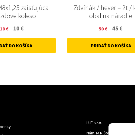
M8x1,25 zaisťujúca
Zdvihák / hever – 2t / 
zdove koleso
obal na náradie
Original
Current
Original
Curr
10
€
45
€
18
€
50
€
price
price
price
price
DAŤ DO KOŠÍKA
PRIDAŤ DO KOŠÍKA
was:
is:
was:
is:
18 €.
10 €.
50 €.
45 €.
LUF s.r.o.
ienky
Nám. M.R.Štefanika 518,