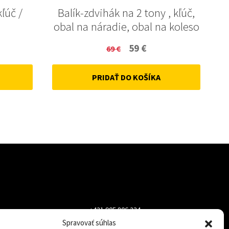
kľúč /
Balík-zdvihák na 2 tony , kľúč,
obal na náradie, obal na koleso
ent
Original
Current
59
€
69
€
price
price
PRIDAŤ DO KOŠÍKA
was:
is:
69 €.
59 €.
+421 905 806 234
Spravovať súhlas
info@dojazdovekolesa.com