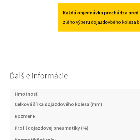
4X100
IV
OD
Každá objednávka prechádza pred 
2017
zlého výberu dojazdovbého kolesa b
125/70R15
4X100
Ďalšie informácie
Hmotnosť
Celková šírka dojazdového kolesa (mm)
Rozmer R
Profil dojazdovej pneumatiky (%)
Kompatibilné roky