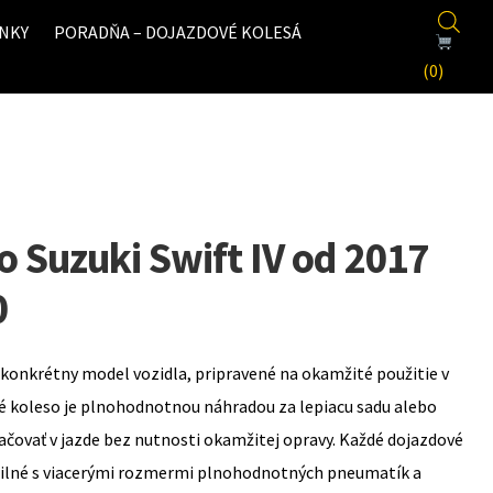
NKY
PORADŇA – DOJAZDOVÉ KOLESÁ
(0)
 Suzuki Swift IV od 2017
0
konkrétny model vozidla, pripravené na okamžité použitie v
é koleso je plnohodnotnou náhradou za lepiacu sadu alebo
ovať v jazde bez nutnosti okamžitej opravy. Každé dojazdové
bilné s viacerými rozmermi plnohodnotných pneumatík a