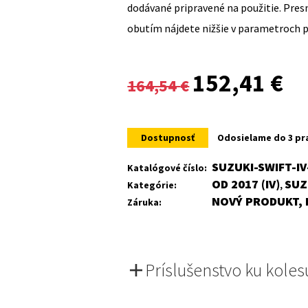
dodávané pripravené na použitie. Pre
obutím nájdete nižšie v parametroch 
Original
Cur
152,41
€
164,54
€
price
pri
was:
is:
Dostupnosť
Odosielame do 3 pr
164,54 €.
152
SUZUKI-SWIFT-I
Katalógové číslo:
OD 2017 (IV)
SUZ
Kategórie:
,
NOVÝ PRODUKT, 
Záruka:
Príslušenstvo ku koles