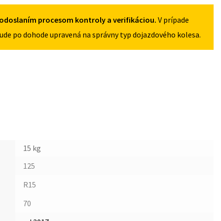
4X100
odoslaním procesom kontroly a verifikáciou.
V prípade
ude po dohode upravená na správny typ dojazdového kolesa.
15 kg
125
R15
70