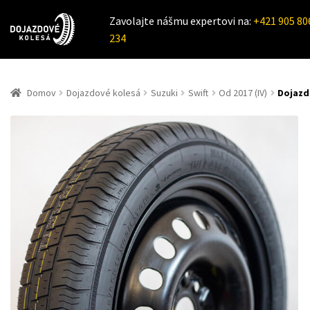
Zavolajte nášmu expertovi na:
+421 905 80
234
Domov
Dojazdové kolesá
Suzuki
Swift
Od 2017 (IV)
Dojazdo