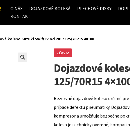
O NÁS
DOJAZDOVÉ KOLESÁ
PLECHOVÉ DISKY
DOPL
6
KONTAKT
vé koleso Suzuki Swift IV od 2017 125/70R15 4×100
ZĽAVA!
Dojazdové koleso
125/70R15 4×10
Rezervné dojazdové koleso určené pre 
prípade defektu pneumatiky. Dojazdov
kompresor a umožňuje bezpečne pokrač
koleso je technicky overené, kompati