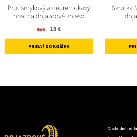
Protišmykový a nepremokavý
Skrutka 
obal na dojazdové koleso
doja
Original
Current
18
€
22
€
price
price
PRIDAŤ DO KOŠÍKA
PRI
was:
is:
22 €.
18 €.
Obchodné podm