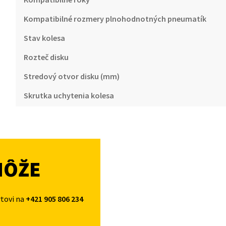
Kompatibilné rozmery plnohodnotných pneumatík
Stav kolesa
Rozteč disku
Stredový otvor disku (mm)
Skrutka uchytenia kolesa
MÔŽE
rtovi na
+421 905 806 234