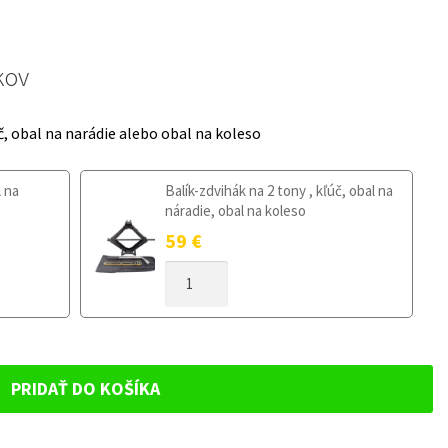
kov
č, obal na narádie alebo obal na koleso
l na
Balík-zdvihák na 2 tony , kľúč, obal na
náradie, obal na koleso
59
€
MNOŽSTVO
DOJAZDOVÉ
KOLESO
SUZUKI
SWIFT
IV
PRIDAŤ DO KOŠÍKA
OD
2017
125/70R15