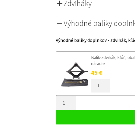
Zdviháky
Výhodné balíky dopln
Výhodné balíky doplnkov - zdvihák, kľú
Balík-zdvihák, kľúč, oba
náradie
45
€
MNOŽSTVO
DOJAZDOVÉ
KOLESO
MNOŽSTVO
SUZUKI
SWIFT
DOJAZDOVÉ
IV
KOLESO
OD
SUZUKI
2017
SWIFT
125/70R15