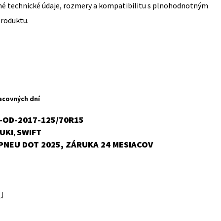
sné technické údaje, rozmery a kompatibilitu s plnohodnotným
produktu.
rent
ce
acovných dní
,41 €.
V-OD-2017-125/70R15
UKI
SWIFT
,
PNEU DOT 2025, ZÁRUKA 24 MESIACOV
u