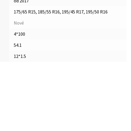
od 2017
175/65 R15, 185/55 R16, 195/45 R17, 195/50 R16
Nové
4*100
54.1
12*1.5