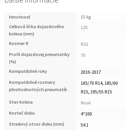
Ďalšie informácie
Hmotnosť
15 kg
Celková šírka dojazdového
125
kolesa (mm)
Rozmer R
R15
Profil dojazdovej pneumatiky
70
(%)
Kompatibilné roky
2010-2017
Kompatibilné rozmery
165/70 R14, 185/60
plnohodnotných pneumatík
R15, 195/55 R15
Stav kolesa
Nové
Rozteč disku
4*100
Stredový otvor disku (mm)
54.1