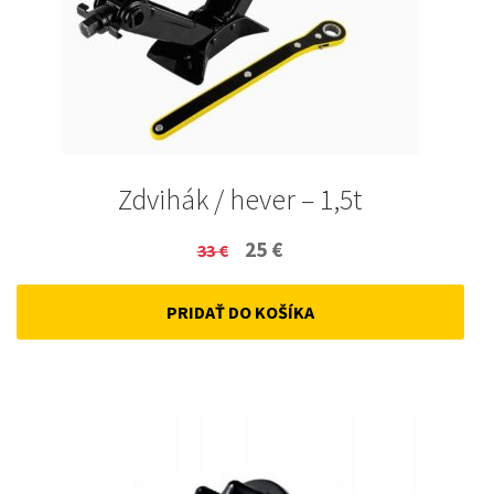
Zdvihák / hever – 1,5t
Original
Current
25
€
33
€
price
price
PRIDAŤ DO KOŠÍKA
was:
is:
33 €.
25 €.