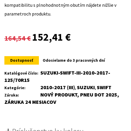
kompatibilitu s plnohodnotným obutím nájdete nižšie v
parametroch produktu.
Original
Current
152,41
€
164,54
€
price
price
was:
is:
Dostupnosť
Odosielame do 3 pracovných dní
164,54 €.
152,41 €.
SUZUKI-SWIFT-III-2010-2017-
Katalógové číslo:
125/70R15
2010-2017 (III)
SUZUKI
SWIFT
Kategórie:
,
,
NOVÝ PRODUKT, PNEU DOT 2025,
Záruka:
ZÁRUKA 24 MESIACOV