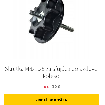
Skrutka M8x1,25 zaisťujúca dojazdove
koleso
Original
Current
10
€
18
€
price
price
PRIDAŤ DO KOŠÍKA
was:
is: