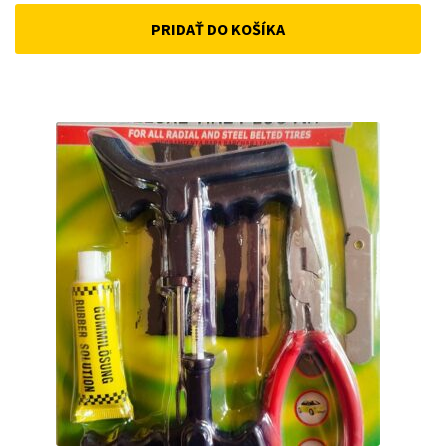
price
price
PRIDAŤ DO KOŠÍKA
was:
is:
33 €.
25 €.