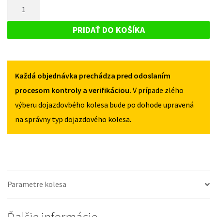
MNOŽSTVO
SUZUKI
SWIFT
SWIFT
DOJAZDOVÉ
III
III
KOLESO
2010-
PRIDAŤ DO KOŠÍKA
2010-
2017
SUZUKI
2017
125/70R15
SWIFT
125/70R15
4X100
4X100
III
Každá objednávka prechádza pred odoslaním
2010-
2017
procesom kontroly a verifikáciou.
V prípade zlého
125/70R15
výberu dojazdovbého kolesa bude po dohode upravená
4X100
na správny typ dojazdového kolesa.
Parametre kolesa