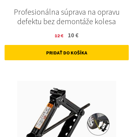
Profesionálna súprava na opravu
defektu bez demontáže kolesa
Original
Current
10
€
12
€
price
price
PRIDAŤ DO KOŠÍKA
was:
is:
12 €.
10 €.