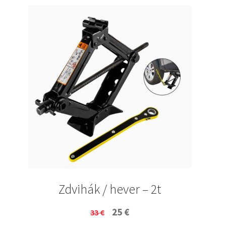
Zdvihák / hever – 2t
Original
Current
25
€
33
€