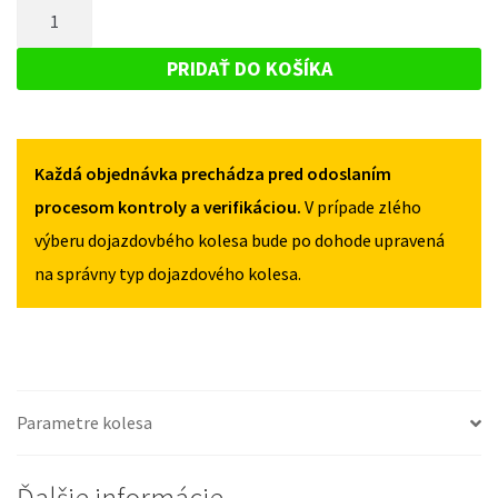
MNOŽSTVO
SUZUKI
SWIFT
SWIFT
DOJAZDOVÉ
II
II
KOLESO
2005-
PRIDAŤ DO KOŠÍKA
2005-
2010
SUZUKI
2010
125/70R15
SWIFT
125/70R15
4X100
4X100
II
Každá objednávka prechádza pred odoslaním
2005-
2010
procesom kontroly a verifikáciou.
V prípade zlého
125/70R15
výberu dojazdovbého kolesa bude po dohode upravená
4X100
na správny typ dojazdového kolesa.
Parametre kolesa