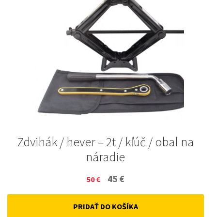
Zdvihák / hever – 2t / kľúč / obal na
náradie
Original
Current
45
€
50
€
price
price
PRIDAŤ DO KOŠÍKA
was:
is: