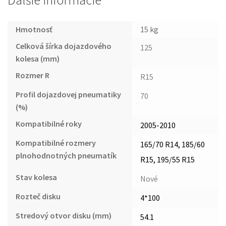
Ďalšie informácie
Hmotnosť
15 kg
Celková šírka dojazdového
125
kolesa (mm)
Rozmer R
R15
Profil dojazdovej pneumatiky
70
(%)
Kompatibilné roky
2005-2010
Kompatibilné rozmery
165/70 R14, 185/60
plnohodnotných pneumatík
R15, 195/55 R15
Stav kolesa
Nové
Rozteč disku
4*100
Stredový otvor disku (mm)
54.1