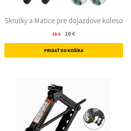
Skrutky a Matice pre dojazdove koleso
Original
Current
10
€
15
€
price
price
PRIDAŤ DO KOŠÍKA
was:
is:
15 €.
10 €.