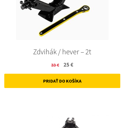
Zdvihák / hever – 2t
Original
Current
25
€
33
€
price
price
PRIDAŤ DO KOŠÍKA
was:
is:
33 €.
25 €.