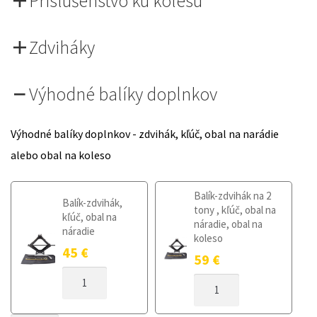
Príslušenstvo ku kolesu
Zdviháky
Výhodné balíky doplnkov
Výhodné balíky doplnkov - zdvihák, kľúč, obal na narádie
alebo obal na koleso
Balík-zdvihák na 2
Balík-zdvihák,
tony , kľúč, obal na
kľúč, obal na
náradie, obal na
náradie
koleso
45
€
59
€
MNOŽSTVO
MNOŽSTVO
DOJAZDOVÉ
DOJAZDOVÉ
KOLESO
KOLESO
SUZUKI