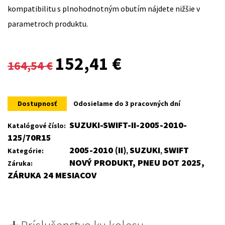
kompatibilitu s plnohodnotným obutím nájdete nižšie v
parametroch produktu.
Original
Current
152,41
€
164,54
€
price
price
was:
is:
Dostupnosť
Odosielame do 3 pracovných dní
164,54 €.
152,41 €.
SUZUKI-SWIFT-II-2005-2010-
Katalógové číslo:
125/70R15
2005-2010 (II)
SUZUKI
SWIFT
Kategórie:
,
,
NOVÝ PRODUKT, PNEU DOT 2025,
Záruka:
ZÁRUKA 24 MESIACOV