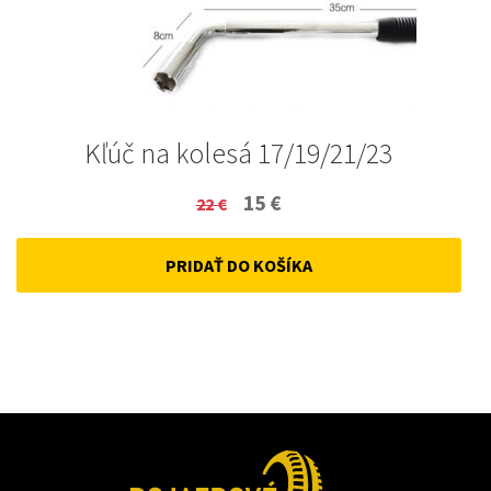
Kľúč na kolesá 17/19/21/23
Original
Current
15
€
22
€
price
price
PRIDAŤ DO KOŠÍKA
was:
is:
22 €.
15 €.