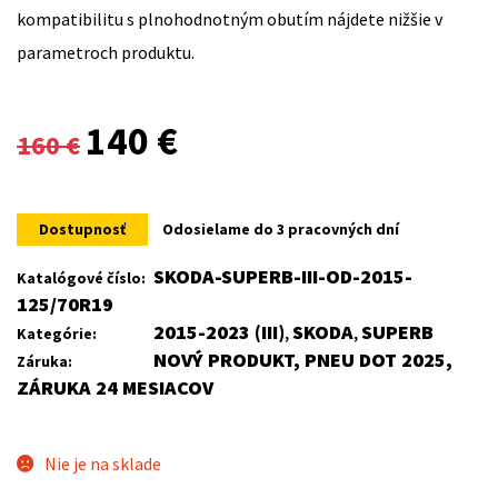
kompatibilitu s plnohodnotným obutím nájdete nižšie v
parametroch produktu.
Original
Current
140
€
160
€
price
price
was:
is:
Dostupnosť
Odosielame do 3 pracovných dní
160 €.
140 €.
SKODA-SUPERB-III-OD-2015-
Katalógové číslo:
125/70R19
2015-2023 (III)
SKODA
SUPERB
Kategórie:
,
,
NOVÝ PRODUKT, PNEU DOT 2025,
Záruka:
ZÁRUKA 24 MESIACOV
Nie je na sklade