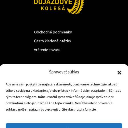
Obchodné podmienky
Často kladené otázky
Vrátenie tovaru
LUF s.r.o.
Spravovať súhlas
Nám. M.R.Štefanika 518,
Aby sme vám poskytli tie najlepšie skúsenosti, používame technológie, ako sú
Trstená 02801
súbory cookie na ukladanie a/alebo prístup k informáciám o zariadení. Súhlas s
týmito technológiami nám umožní spracovávať údaje, ako je správanie pri
prehliadaní alebo jedinečné ID na tejto stránke. Nesúhlas alebo odvolanie
súhlasu môže nepriaznivo ovplyvniť určité vlastnosti a funkcie.
+421 905 806 234
info@dojazdovekolesa.com