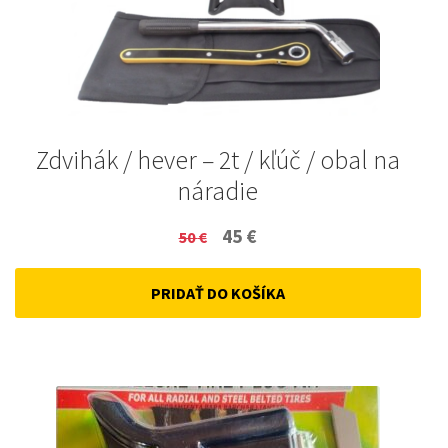
Zdvihák / hever – 2t / kľúč / obal na
náradie
Original
Current
45
€
50
€
price
price
PRIDAŤ DO KOŠÍKA
was:
is:
50 €.
45 €.