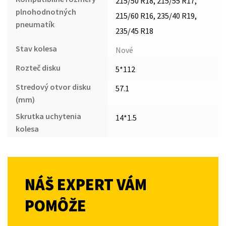
215/50 R18, 215/55 R17,
plnohodnotných
215/60 R16, 235/40 R19,
pneumatík
235/45 R18
Stav kolesa
Nové
Rozteč disku
5*112
Stredový otvor disku
57.1
(mm)
Skrutka uchytenia
14*1.5
kolesa
NÁŠ EXPERT VÁM
POMÔŽE