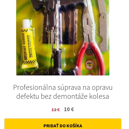
Profesionálna súprava na opravu
defektu bez demontáže kolesa
Original
Current
10
€
12
€
price
price
PRIDAŤ DO KOŠÍKA
was:
is: