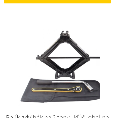
12 €.
10 €.
Balík-zdvihák na 2 tony , kľúč, obal na