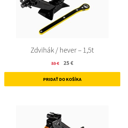
Zdvihák / hever – 1,5t
Original
Current
25
€
33
€
price
price
PRIDAŤ DO KOŠÍKA
was:
is:
33 €.
25 €.