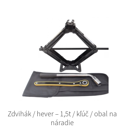
Zdvihák / hever – 1,5t / kľúč / obal na
náradie