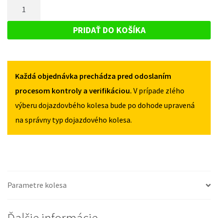
MNOŽSTVO
SKODA
PRAKTIK
PRAKTIK
DOJAZDOVÉ
2006-
2006-
KOLESO
2015
PRIDAŤ DO KOŠÍKA
2015
125/70R16
SKODA
125/70R16
5X100
PRAKTIK
5X100
2006-
Každá objednávka prechádza pred odoslaním
2015
125/70R16
procesom kontroly a verifikáciou.
V prípade zlého
5X100
výberu dojazdovbého kolesa bude po dohode upravená
na správny typ dojazdového kolesa.
Parametre kolesa