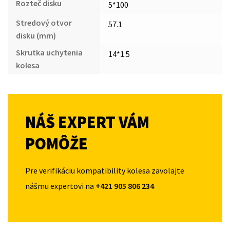
Rozteč disku
5*100
Stredový otvor
57.1
disku (mm)
Skrutka uchytenia
14*1.5
kolesa
NÁŠ EXPERT VÁM
POMÔŽE
Pre verifikáciu kompatibility kolesa zavolajte
nášmu expertovi na
+421 905 806 234