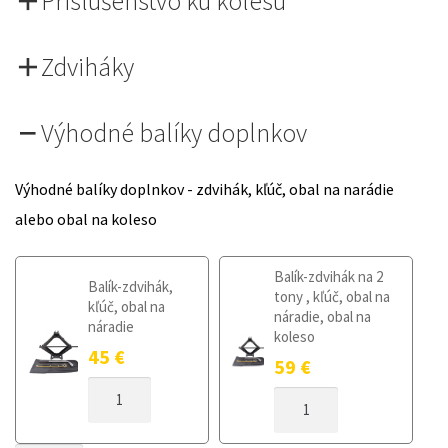
Príslušenstvo ku kolesu
Zdviháky
Výhodné balíky doplnkov
Výhodné balíky doplnkov - zdvihák, kľúč, obal na narádie
alebo obal na koleso
Balík-zdvihák na 2
Balík-zdvihák,
tony , kľúč, obal na
kľúč, obal na
náradie, obal na
náradie
koleso
45
€
59
€
MNOŽSTVO
MNOŽSTVO
DOJAZDOVÉ
DOJAZDOVÉ
KOLESO
KOLESO
SKODA