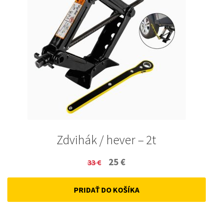
Zdvihák / hever – 2t
Original
Current
25
€
33
€
price
price
PRIDAŤ DO KOŠÍKA
was:
is:
33 €.
25 €.