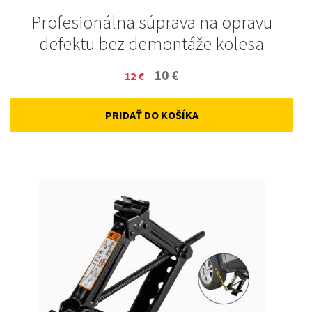
Profesionálna súprava na opravu
defektu bez demontáže kolesa
Original
Current
10
€
12
€
price
price
PRIDAŤ DO KOŠÍKA
was:
is:
12 €.
10 €.