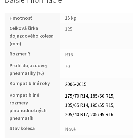
Ďalšie informácie
Hmotnosť
15 kg
Celková šírka
125
dojazdového kolesa
(mm)
Rozmer R
R16
Profil dojazdovej
70
pneumatiky (%)
Kompatibilné roky
2006-2015
Kompatibilné
175/70 R14, 185/60 R15,
rozmery
185/65 R14, 195/55 R15,
plnohodnotných
205/40 R17, 205/45 R16
pneumatík
Stav kolesa
Nové