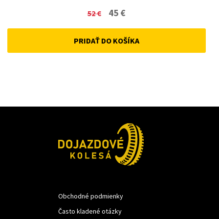
Original
Current
45
€
52
€
price
price
PRIDAŤ DO KOŠÍKA
was:
is:
52 €.
45 €.
Obchodné podmienky
Často kladené otázky