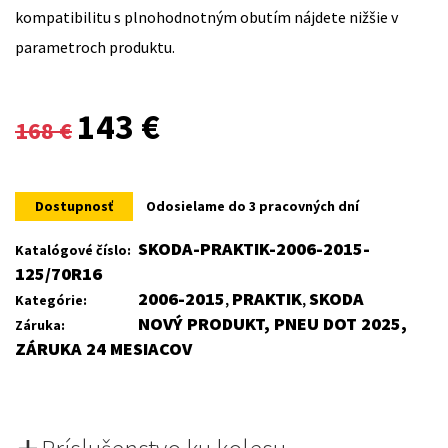
kompatibilitu s plnohodnotným obutím nájdete nižšie v
parametroch produktu.
Original
Current
143
€
168
€
price
price
was:
is:
Dostupnosť
Odosielame do 3 pracovných dní
168 €.
143 €.
SKODA-PRAKTIK-2006-2015-
Katalógové číslo:
125/70R16
2006-2015
PRAKTIK
SKODA
Kategórie:
,
,
NOVÝ PRODUKT, PNEU DOT 2025,
Záruka:
ZÁRUKA 24 MESIACOV