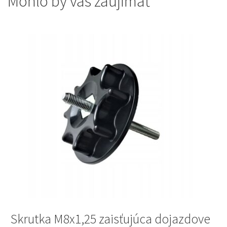
Mohlo by vás zaujímať
Skrutka M8x1,25 zaisťujúca dojazdove