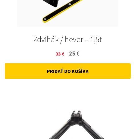
Zdvihák / hever – 1,5t
Original
Current
25
€
33
€
price
price
PRIDAŤ DO KOŠÍKA
was:
is:
33 €.
25 €.