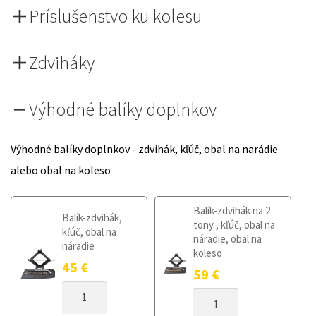
Príslušenstvo ku kolesu
Zdviháky
Výhodné balíky doplnkov
Výhodné balíky doplnkov - zdvihák, kľúč, obal na narádie
alebo obal na koleso
Balík-zdvihák na 2
Balík-zdvihák,
tony , kľúč, obal na
kľúč, obal na
náradie, obal na
náradie
koleso
45
€
59
€
MNOŽSTVO
MNOŽSTVO
DOJAZDOVÉ
DOJAZDOVÉ