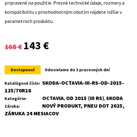
pripravené na použitie. Presné technické údaje, rozmery a
kompatibilitu s plnohodnotným obutím nájdete nižšie v
parametroch produktu.
Original
Current
143
€
168
€
price
price
was:
is:
Dostupnosť
Odosielame do 3 pracovných dní
168 €.
143 €.
SKODA-OCTAVIA-III-RS-OD-2015-
Katalógové číslo:
125/70R18
OCTAVIA
OD 2015 (III RS)
SKODA
Kategórie:
,
,
NOVÝ PRODUKT, PNEU DOT 2025,
Záruka:
ZÁRUKA 24 MESIACOV