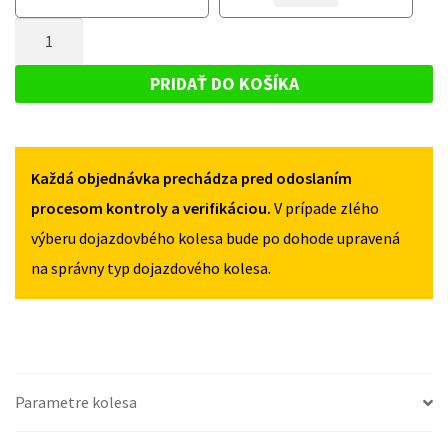
KOLESO
KOLESO
SKODA
MNOŽSTVO
SKODA
OCTAVIA
OCTAVIA
DOJAZDOVÉ
III
III
KOLESO
RS
PRIDAŤ DO KOŠÍKA
RS
OD
SKODA
OD
2015
OCTAVIA
2015
125/70R18
125/70R18
III
5X112
5X112
Každá objednávka prechádza pred odoslaním
RS
OD
procesom kontroly a verifikáciou.
V prípade zlého
2015
výberu dojazdovbého kolesa bude po dohode upravená
125/70R18
na správny typ dojazdového kolesa.
5X112
Parametre kolesa