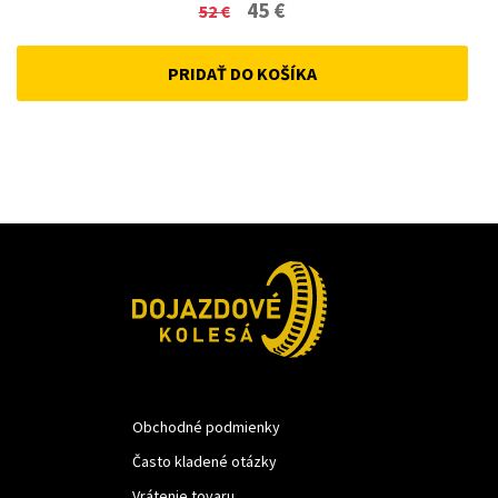
Original
Current
45
€
52
€
price
price
PRIDAŤ DO KOŠÍKA
was:
is:
52 €.
45 €.
Obchodné podmienky
Často kladené otázky
Vrátenie tovaru