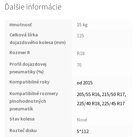
Ďalšie informácie
Hmotnosť
15 kg
Celková šírka
125
dojazdového kolesa (mm)
Rozmer R
R18
Profil dojazdovej
70
pneumatiky (%)
Kompatibilné roky
od 2015
Kompatibilné rozmery
205/55 R16, 215/50 R17,
plnohodnotných
225/40 R18, 225/45 R17
pneumatík
Stav kolesa
Nové
Rozteč disku
5*112