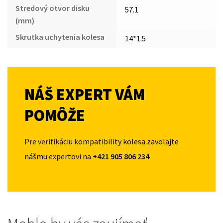
Stredový otvor disku
57.1
(mm)
Skrutka uchytenia kolesa
14*1.5
NÁŠ EXPERT VÁM
POMÔŽE
Pre verifikáciu kompatibility kolesa zavolajte
nášmu expertovi na
+421 905 806 234