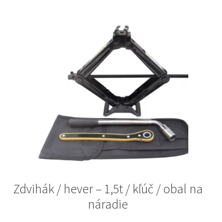
Zdvihák / hever – 1,5t / kľúč / obal na
náradie