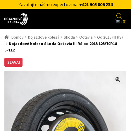
Zavolajte nášmu expertovi na:
+421 905 806 234
(0)
Domov
Dojazdové kolesá
Skoda
Octavia
Od 2015 (III RS)
Dojazdové koleso Skoda Octavia III RS od 2015 125/70R18
5×112
ZĽAVA!