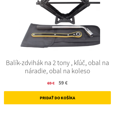
Balík-zdvihák na 2 tony , kľúč, obal na
náradie, obal na koleso
Original
Current
59
€
69
€
price
price
PRIDAŤ DO KOŠÍKA
was:
is:
69 €.
59 €.