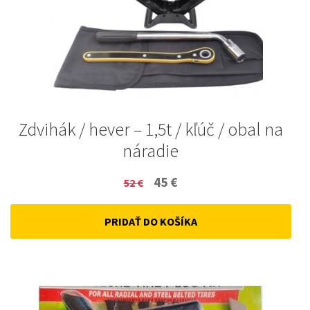
Zdvihák / hever – 1,5t / kľúč / obal na
náradie
Original
Current
45
€
52
€
price
price
PRIDAŤ DO KOŠÍKA
was:
is:
52 €.
45 €.