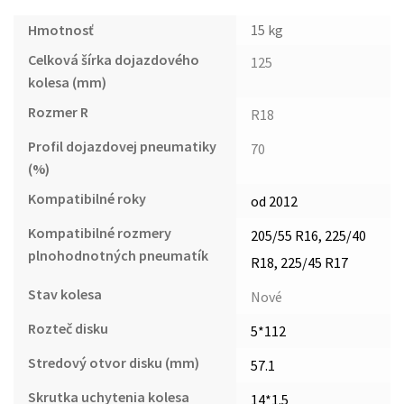
Hmotnosť
15 kg
Celková šírka dojazdového
125
kolesa (mm)
Rozmer R
R18
Profil dojazdovej pneumatiky
70
(%)
Kompatibilné roky
od 2012
Kompatibilné rozmery
205/55 R16, 225/40
plnohodnotných pneumatík
R18, 225/45 R17
Stav kolesa
Nové
Rozteč disku
5*112
Stredový otvor disku (mm)
57.1
Skrutka uchytenia kolesa
14*1.5