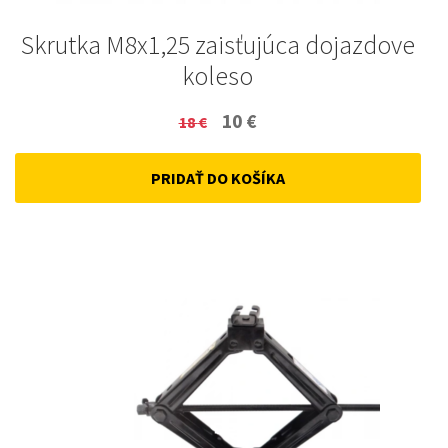
Skrutka M8x1,25 zaisťujúca dojazdove
koleso
Original
Current
10
€
18
€
price
price
PRIDAŤ DO KOŠÍKA
was:
is:
18 €.
10 €.