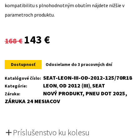
kompatibilitu s plnohodnotným obutím nájdete nižšie v
parametroch produktu.
Original
Current
143
€
168
€
price
price
was:
is:
Dostupnosť
Odosielame do 3 pracovných dní
168 €.
143 €.
SEAT-LEON-III-OD-2012-125/70R18
Katalógové číslo:
LEON
OD 2012 (III)
SEAT
Kategórie:
,
,
NOVÝ PRODUKT, PNEU DOT 2025,
Záruka:
ZÁRUKA 24 MESIACOV
Príslušenstvo ku kolesu