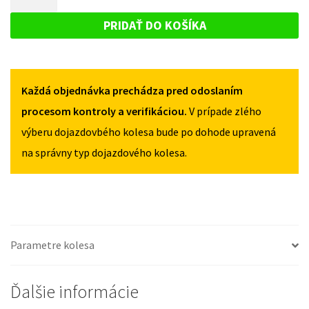
LEON
DOJAZDOVÉ
III
III
KOLESO
OD
PRIDAŤ DO KOŠÍKA
OD
2012
SEAT
2012
125/70R18
LEON
125/70R18
5X112
5X112
III
Každá objednávka prechádza pred odoslaním
OD
2012
procesom kontroly a verifikáciou.
V prípade zlého
125/70R18
výberu dojazdovbého kolesa bude po dohode upravená
5X112
na správny typ dojazdového kolesa.
Parametre kolesa
Ďalšie informácie