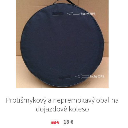
Protišmykový a nepremokavý obal na
dojazdové koleso
Original
Current
18
€
22
€