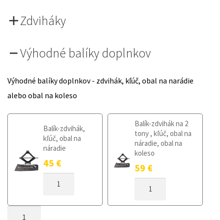
Zdviháky
Výhodné balíky doplnkov
Výhodné balíky doplnkov - zdvihák, kľúč, obal na narádie
alebo obal na koleso
Balík-zdvihák na 2
Balík-zdvihák,
tony , kľúč, obal na
kľúč, obal na
náradie, obal na
náradie
koleso
45
€
59
€
MNOŽSTVO
MNOŽSTVO
DOJAZDOVÉ
DOJAZDOVÉ
KOLESO
KOLESO
SEAT
MNOŽSTVO
SEAT
LEON