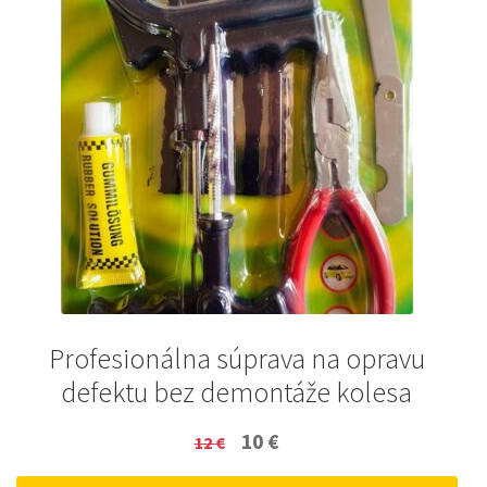
Profesionálna súprava na opravu
defektu bez demontáže kolesa
Original
Current
10
€
12
€
price
price