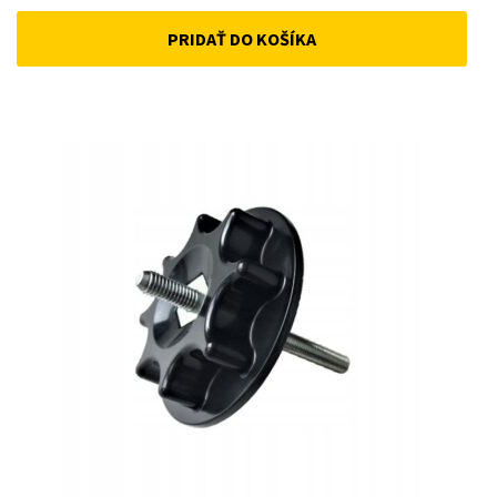
price
price
PRIDAŤ DO KOŠÍKA
was:
is:
22 €.
18 €.