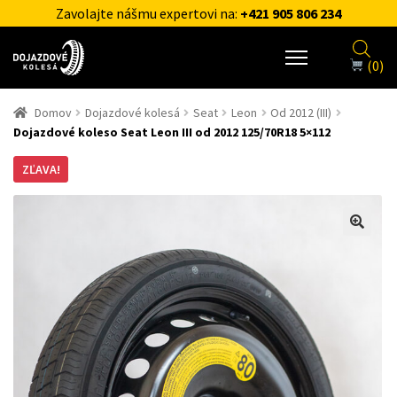
Zavolajte nášmu expertovi na:
+421 905 806 234
(0)
Domov
Dojazdové kolesá
Seat
Leon
Od 2012 (III)
Dojazdové koleso Seat Leon III od 2012 125/70R18 5×112
ZĽAVA!