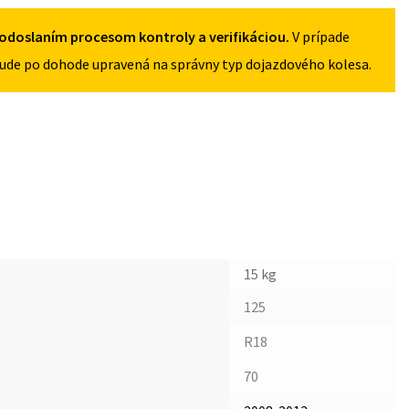
odoslaním procesom kontroly a verifikáciou.
V prípade
ude po dohode upravená na správny typ dojazdového kolesa.
15 kg
125
R18
70