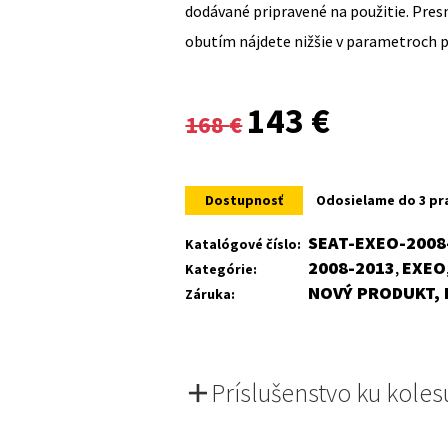
dodávané pripravené na použitie. Pre
obutím nájdete nižšie v parametroch 
Original
Current
143
€
168
€
price
price
was:
is:
Dostupnosť
Odosielame do 3 pr
168 €.
143 €.
SEAT-EXEO-2008
Katalógové číslo:
2008-2013
EXEO
Kategórie:
,
NOVÝ PRODUKT, 
Záruka:
Príslušenstvo ku koles