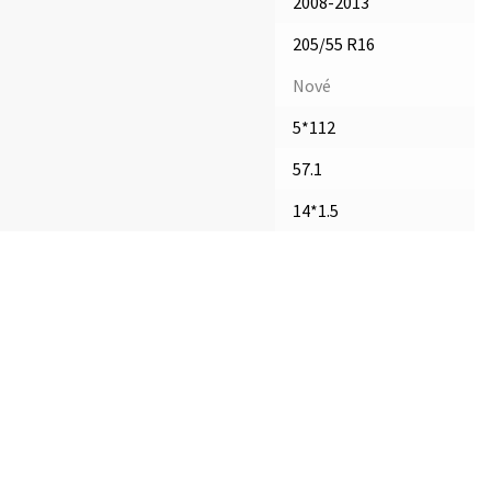
2008-2013
205/55 R16
Nové
5*112
57.1
14*1.5