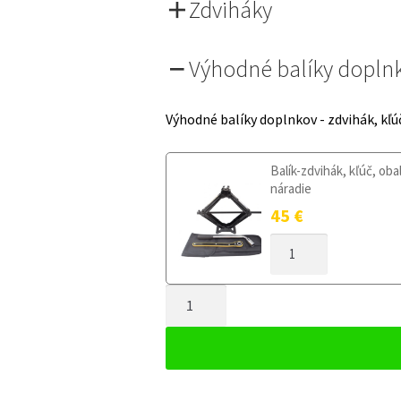
Zdviháky
Výhodné balíky dopln
Výhodné balíky doplnkov - zdvihák, kľú
Balík-zdvihák, kľúč, oba
náradie
45
€
MNOŽSTVO
DOJAZDOVÉ
KOLESO
MNOŽSTVO
SEAT
EXEO
DOJAZDOVÉ
2008-
KOLESO
2013
SEAT
125/70R18
EXEO
5X112