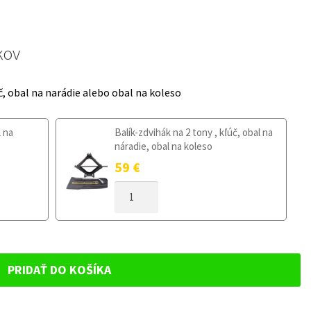
kov
č, obal na narádie alebo obal na koleso
l na
Balík-zdvihák na 2 tony , kľúč, obal na
náradie, obal na koleso
59
€
MNOŽSTVO
DOJAZDOVÉ
KOLESO
SEAT
EXEO
2008-
PRIDAŤ DO KOŠÍKA
2013
125/70R18
5X112