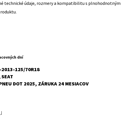
sné technické údaje, rozmery a kompatibilitu s plnohodnotným
produktu.
acovných dní
-2013-125/70R18
SEAT
,
PNEU DOT 2025, ZÁRUKA 24 MESIACOV
u