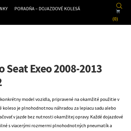
NKY
PORADŇA – DOJAZDOVÉ KOLESÁ
(0)
o Seat Exeo 2008-2013
2
konkrétny model vozidla, pripravené na okamžité použitie v
é koleso je plnohodnotnou náhradou za lepiacu sadu alebo
ovať v jazde bez nutnosti okamžitej opravy. Každé dojazdové
bilné s viacerými rozmermi plnohodnotných pneumatík a