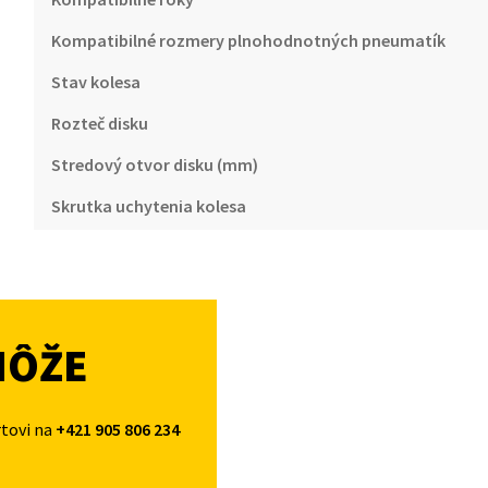
Kompatibilné rozmery plnohodnotných pneumatík
Stav kolesa
Rozteč disku
Stredový otvor disku (mm)
Skrutka uchytenia kolesa
MÔŽE
rtovi na
+421 905 806 234