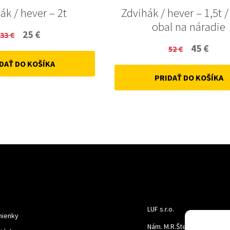
ák / hever – 2t
Zdvihák / hever – 1,5t /
obal na náradie
Original
Current
25
€
33
€
Original
Curr
45
€
price
price
52
€
price
price
DAŤ DO KOŠÍKA
was:
is:
PRIDAŤ DO KOŠÍKA
was:
is:
33 €.
25 €.
52 €.
45 €.
LUF s.r.o.
ienky
Nám. M.R.Štefanika 518,