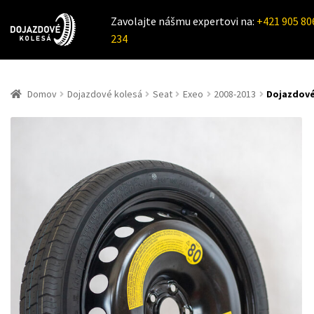
Zavolajte nášmu expertovi na:
+421 905 80
234
Domov
Dojazdové kolesá
Seat
Exeo
2008-2013
Dojazdové