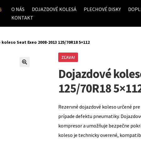
O NÁS
DOJAZDOVÉ KOLESÁ
PLECHOVÉ DISKY
DOPL
6
KONTAKT
 koleso Seat Exeo 2008-2013 125/70R18 5×112
ZĽAVA!
Dojazdové koles
125/70R18 5×11
Rezervné dojazdové koleso určené pre 
prípade defektu pneumatiky. Dojazdov
kompresor a umožňuje bezpečne pokrač
koleso je technicky overené, kompati