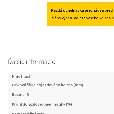
2008-
2013
Každá objednávka prechádza pred 
125/70R18
zlého výberu dojazdovbého kolesa b
5X112
Ďalšie informácie
Hmotnosť
Celková šírka dojazdového kolesa (mm)
Rozmer R
Profil dojazdovej pneumatiky (%)
Kompatibilné roky