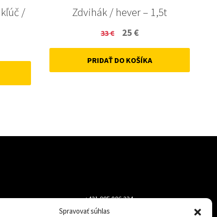
 kľúč /
Zdvihák / hever – 1,5t
Original
Current
25
€
33
€
ent
price
price
PRIDAŤ DO KOŠÍKA
was:
is:
33 €.
25 €.
+421 905 806 234
Spravovať súhlas
info@dojazdovekolesa.com