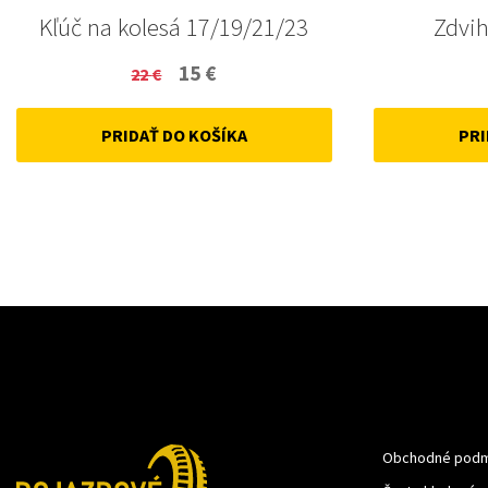
Kľúč na kolesá 17/19/21/23
Zdvih
Original
Current
15
€
22
€
price
price
PRIDAŤ DO KOŠÍKA
PRI
was:
is:
22 €.
15 €.
Obchodné podm