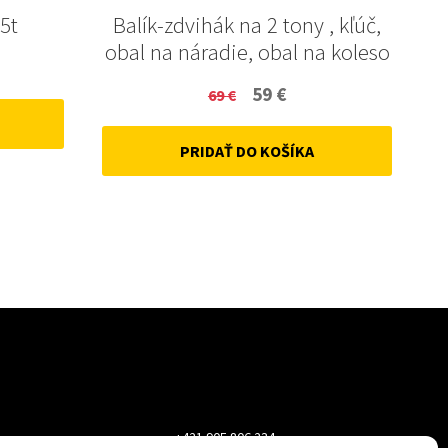
5t
Balík-zdvihák na 2 tony , kľúč,
obal na náradie, obal na koleso
ent
Original
Current
59
€
69
€
price
price
PRIDAŤ DO KOŠÍKA
was:
is:
69 €.
59 €.
+421 905 806 234