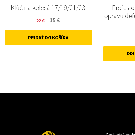
Kľúč na kolesá 17/19/21/23
Profesi
opravu def
Original
Current
15
€
22
€
price
price
PRIDAŤ DO KOŠÍKA
was:
is:
22 €.
15 €.
PRI
Obchodné podm