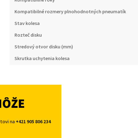
Kompatibilné rozmery plnohodnotných pneumatík
Stav kolesa
Rozteč disku
Stredový otvor disku (mm)
Skrutka uchytenia kolesa
MÔŽE
rtovi na
+421 905 806 234