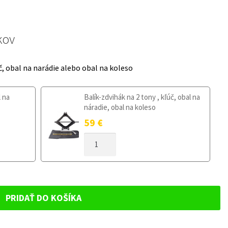
kov
č, obal na narádie alebo obal na koleso
l na
Balík-zdvihák na 2 tony , kľúč, obal na
náradie, obal na koleso
59
€
MNOŽSTVO
DOJAZDOVÉ
KOLESO
SEAT
ARONA
OD
PRIDAŤ DO KOŠÍKA
2017
125/80R16
5X100