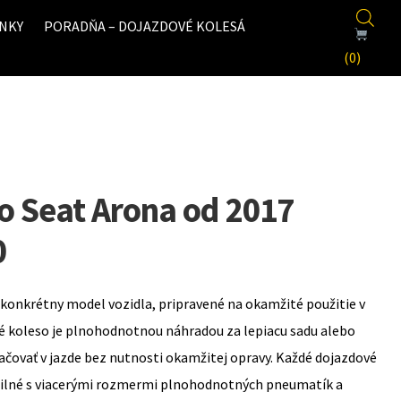
NKY
PORADŇA – DOJAZDOVÉ KOLESÁ
(0)
o Seat Arona od 2017
0
konkrétny model vozidla, pripravené na okamžité použitie v
é koleso je plnohodnotnou náhradou za lepiacu sadu alebo
ovať v jazde bez nutnosti okamžitej opravy. Každé dojazdové
bilné s viacerými rozmermi plnohodnotných pneumatík a