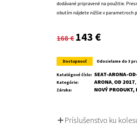
dodávané pripravené na použitie. Pre
obutím nájdete nižšie v parametroch 
Original
Current
143
€
168
€
price
price
was:
is:
Dostupnosť
Odosielame do 3 pr
168 €.
143 €.
SEAT-ARONA-OD-
Katalógové číslo:
ARONA
OD 2017
Kategórie:
,
NOVÝ PRODUKT, 
Záruka:
Príslušenstvo ku koles