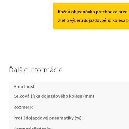
OD
2017
Každá objednávka prechádza pred 
125/80R16
zlého výberu dojazdovbého kolesa b
5X100
Ďalšie informácie
Hmotnosť
Celková šírka dojazdového kolesa (mm)
Rozmer R
Profil dojazdovej pneumatiky (%)
Kompatibilné roky