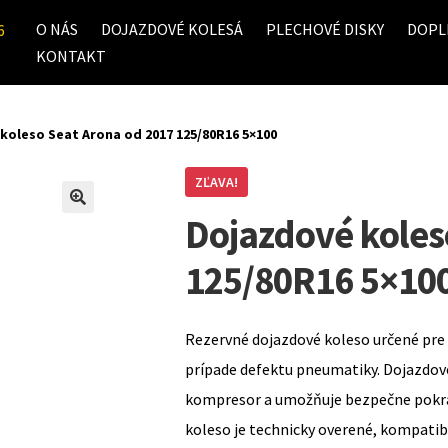
O NÁS
DOJAZDOVÉ KOLESÁ
PLECHOVÉ DISKY
DOPL
6
KONTAKT
koleso Seat Arona od 2017 125/80R16 5×100
ZĽAVA!
Dojazdové koles
125/80R16 5×10
Rezervné dojazdové koleso určené pre 
prípade defektu pneumatiky. Dojazdov
kompresor a umožňuje bezpečne pokrač
koleso je technicky overené, kompati