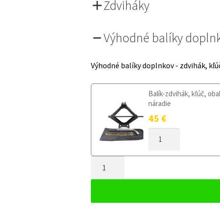
Zdviháky
Výhodné balíky dopln
Výhodné balíky doplnkov - zdvihák, kľú
Balík-zdvihák, kľúč, oba
náradie
45
€
MNOŽSTVO
DOJAZDOVÉ
KOLESO
MNOŽSTVO
SEAT
ARONA
DOJAZDOVÉ
OD
KOLESO
2017
SEAT
125/80R16
ARONA
5X100