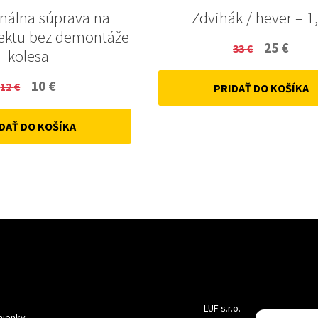
onálna súprava na
Zdvihák / hever – 1,
ektu bez demontáže
Original
Curr
25
€
33
€
kolesa
price
price
Original
Current
10
€
12
€
PRIDAŤ DO KOŠÍKA
was:
is:
price
price
33 €.
25 €.
DAŤ DO KOŠÍKA
was:
is:
12 €.
10 €.
LUF s.r.o.
ienky