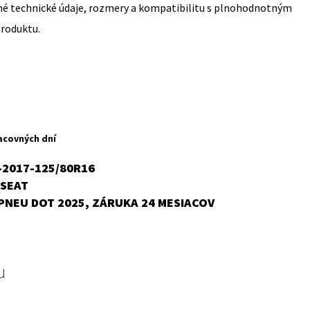
sné technické údaje, rozmery a kompatibilitu s plnohodnotným
produktu.
acovných dní
2017-125/80R16
SEAT
,
PNEU DOT 2025, ZÁRUKA 24 MESIACOV
u