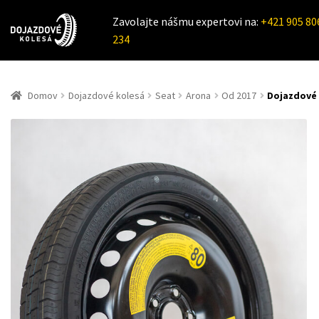
Zavolajte nášmu expertovi na:
+421 905 80
234
Domov
Dojazdové kolesá
Seat
Arona
Od 2017
Dojazdové 