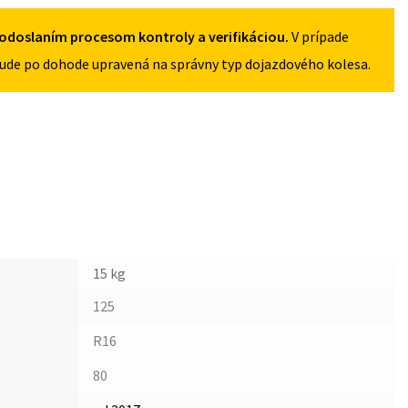
odoslaním procesom kontroly a verifikáciou.
V prípade
ude po dohode upravená na správny typ dojazdového kolesa.
15 kg
125
R16
80